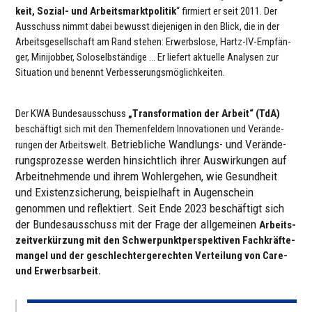
keit, Sozial- und Arbeits­markt­po­li­tik
“ firmiert er seit 2011. Der
Aus­schuss nimmt dabei bewusst die­je­ni­gen in den Blick, die in der
Arbeits­ge­sell­schaft am Rand stehen: Erwerbs­lose, Hartz-IV-Emp­fän­
ger, Mini­job­ber, Solo­selb­stän­dige … Er liefert aktuelle Analysen zur
Situa­tion und benennt Ver­bes­se­rungs­mög­lich­kei­ten.
Der KWA Bun­des­aus­schuss
„Trans­for­ma­tion der Arbeit“ (TdA)
beschäf­tigt sich mit den The­men­fel­dern Inno­va­tio­nen und Ver­än­de­
Betrieb­li­che Wand­lungs- und Ver­än­de­
run­gen der Arbeits­welt.
rungs­pro­zesse werden hin­sicht­lich ihrer Aus­wir­kun­gen auf
Arbeit­neh­mende und ihrem Wohl­erge­hen, wie Gesund­heit
und Exis­tenz­si­che­rung, bei­spiel­haft in Augen­schein
genommen und reflek­tiert.
Seit Ende 2023 beschäf­tigt sich
der Bun­des­aus­schuss mit der Frage der all­ge­mei­nen
Arbeits­
zeit­ver­kür­zung mit den Schwer­punkt­per­spek­ti­ven
Fach­kräf­te­
man­gel
und der geschlech­ter­ge­rech­ten Ver­tei­lung von Care-
und Erwerbs­ar­beit.