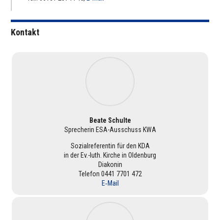
Kontakt
Beate Schulte
Spre­che­rin ESA-Aus­schuss KWA
Sozi­al­re­fe­ren­tin für den KDA
in der Ev.-luth. Kirche in Olden­burg
Diakonin
Telefon 0441 7701 472
E‑Mail