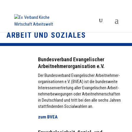
ARBEIT UND SOZIALES
Bundesverband Evangelischer
Arbeitnehmerorganisation e.V.
Der Bun­des­ver­band Evan­ge­li­scher Arbeit­neh­mer­
or­ga­ni­sa­tio­nen e.V. (BVEA) ist die bun­des­weite
Inter­es­sen­ver­tre­tung aller Evan­ge­li­schen Arbeit­
neh­mer­be­we­gun­gen oder Arbeit­neh­mer­schaf­ten
in Deutsch­land und tritt bei den alle sechs Jahren
statt­fin­den­den Sozi­al­wah­len an.
zum BVEA