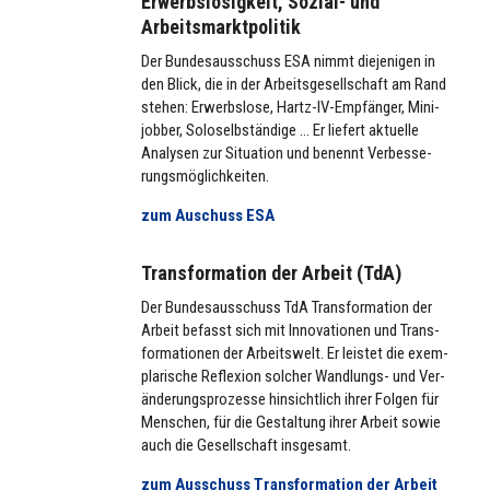
Erwerbslosigkeit, Sozial- und
Arbeitsmarktpolitik
Der Bun­des­aus­schuss ESA nimmt die­je­ni­gen in
den Blick, die in der Arbeits­ge­sell­schaft am Rand
stehen: Erwerbs­lose, Hartz-IV-Emp­fän­ger, Mini­
job­ber, Solo­selb­stän­dige … Er liefert aktuelle
Analysen zur Situa­tion und benennt Ver­bes­se­
rungs­mög­lich­kei­ten.
zum Auschuss ESA
Transformation der Arbeit (TdA)
Der Bun­des­aus­schuss TdA Trans­for­ma­tion der
Arbeit befasst sich mit Inno­va­tio­nen und Trans­
for­ma­tio­nen der Arbeits­welt. Er leistet die exem­
pla­ri­sche Refle­xion solcher Wand­lungs- und Ver­
än­de­rungs­pro­zesse hin­sicht­lich ihrer Folgen für
Menschen, für die Gestal­tung ihrer Arbeit sowie
auch die Gesell­schaft ins­ge­samt.
zum Aus­schuss Trans­for­ma­tion der Arbeit