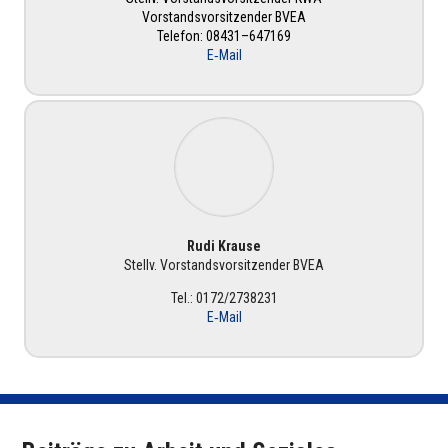
Vor­stands­vor­sit­zen­der BVEA
T
elefon:
08431–647169
E‑Mail
Rudi Krause
Stellv. Vor­stands­vor­sit­zen­der BVEA
Tel.: 0172/2738231
E‑Mail