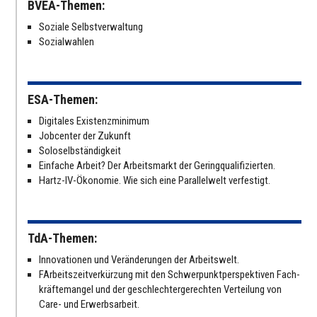
BVEA-Themen:
Soziale Selbst­ver­wal­tung
Sozi­al­wah­len
ESA-Themen:
Digi­ta­les Exis­tenz­mi­ni­mum
Job­cen­ter der Zukunft
Solo­selb­stän­dig­keit
Einfache Arbeit? Der Arbeits­markt der Gering­qua­li­fi­zier­ten.
Hartz-IV-Ökonomie. Wie sich eine Par­al­lel­welt ver­fes­tigt.
TdA-Themen:
Inno­va­tio­nen und Ver­än­de­run­gen der Arbeits­welt.
FAr­beits­zeit­ver­kür­zung mit den Schwer­punkt­per­spek­ti­ven Fach­
kräf­te­man­gel und der geschlech­ter­ge­rech­ten Ver­tei­lung von
Care- und Erwerbs­ar­beit.