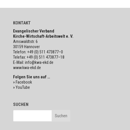
KONTAKT
Evan­ge­li­scher Verband
Kirche-Wirt­schaft-Arbeits­welt e. V.
Arns­waldt­str. 6
30159 Hannover
Telefon: +49 (0) 511 473877–0
Telefax: +49 (0) 511 473877–18
E‑Mail: info@kwa-ekd.de
www.kwa-ekd.de
Folgen Sie uns auf …
» Facebook
» YouTube
SUCHEN