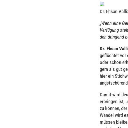
Dr. Ehsan Val­l
„Wenn eine Gen
Ver­fü­gung ste
den dringend be
Dr. Ehsan Val­l
geflüch­tet vo
oder schon er
gern als gut geb
hier ein Stich­
angst­schü­ren
Damit wird deutl
erbrin­gen ist,
zu können, der 
Wandel wird e
müssen bleiben