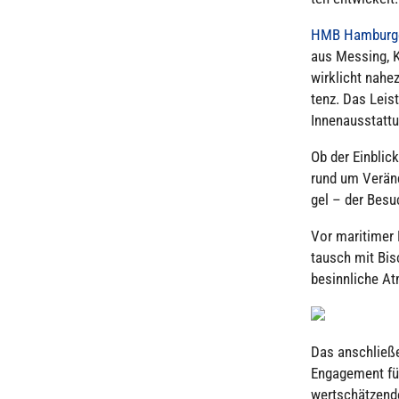
HMB Ham­bur­ge
aus Messing, Ku
wirk­licht nahez
tenz. Das Leis­
Innen­aus­stat­t
Ob der Einblick 
rund um Ver­än­d
gel – der Besu
Vor mari­ti­mer
tausch mit Bisc
besinn­li­che 
Das anschlie­ß
Enga­ge­ment f
wert­schät­zen