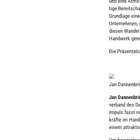
und eine Atmo­s
tige Bereit­sch
Grund­lage eine
Unter­neh­men, 
diesen Wandel 
Handwerk geme
Die Prä­sen­ta­t
Jan Dan­nen­bri
Jan Dan­nen­br
ver­band des D
Impuls fasst n
kräfte im Hand
einem attrak­ti­
Um bei­spiels­