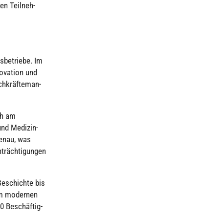
en Teil­neh­
s­be­triebe. Im
o­va­tion und
h­kräf­te­man­
nah am
nd Medi­zin­
senau, was
räch­ti­gun­gen
Geschichte bis
nem modernen
50 Beschäf­tig­