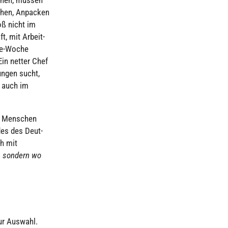
achen, Anpacken
oß nicht im
ft, mit Arbeit­
age-Woche
Ein netter Chef
sungen sucht,
t auch im
ig Menschen
des des Deut­
ch mit
t, sondern wo
ur Auswahl.