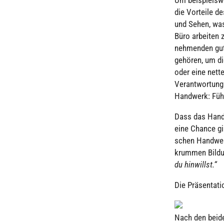
die Vorteile d
und Sehen, was
Büro arbeiten z
neh­men­den gut
gehören, um di
oder eine nette
Ver­ant­wor­tun
Handwerk: Füh
Dass das Handw
eine Chance gib
schen Hand­wer
krummen Bil­dun
du hin­willst.“
Die Prä­sen­ta­
Nach den beide