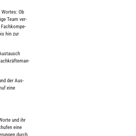
s Wortes: Ob
fige Team ver­
r Fach­kom­pe­
is hin zur
r Aus­tausch
Fach­kräf­te­man­
nd der Aus­
uf eine
Worte und ihr
chufen eine
e­run­gen durch