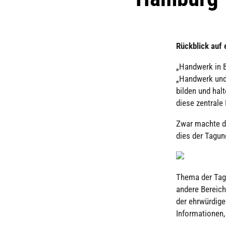
Rück­blick auf
„Handwerk in B
„Handwerk und 
bil­den und hal
diese zentrale 
Zwar machte da
dies der Tagun
Thema der Tagu
andere Bereiche
der ehr­wür­di
Infor­ma­tio­ne