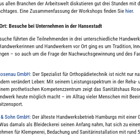
s allen Branchen der Arbeits­welt dis­ku­tie­ren gut drei Stunden mit d
ch­ta­ges. Eine Zusam­men­fas­sung der Work­shops finden Sie
hier
.
rt: Besuche bei Unter­neh­men in der Han­se­stadt
su­che führten die Teil­neh­men­den in drei unter­schied­li­che Hand­werk
nd­wer­ke­rin­nen und Hand­wer­kern vor Ort ging es um Tra­di­tion, Inn
run­gen – so auch um die Frage der Nach­wuchs­ge­win­nung und des Fac
s Rosenau GmbH:
Der Spe­zia­list für Ortho­pä­die­tech­nik ist nicht nur 
ern ver­än­dert Leben: Mit seinem Leis­tungs­spek­trum in der Reha- u
inem pro­the­ti­schen Kom­pe­tenz­zen­trum zeigt das Sani­täts­haus Ro
and­werk heute möglich macht – im Alltag vieler Menschen mit Beein­t
t­zen­sport.
z & Sohn GmbH:
Der älteste Hand­werks­be­trieb Hamburgs mit einer 
 Was damals als Blei­de­cke­rei seinen Anfang nahm, hat sich zu ei
h­men für Klemp­ne­rei, Beda­chung und Sani­tär­in­stal­la­tion mit rund 