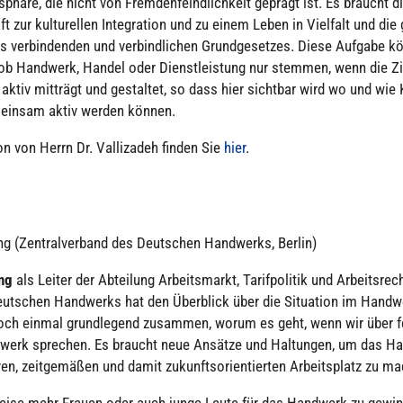
phäre, die nicht von Frem­den­feind­lich­keit geprägt ist. Es braucht di
aft zur kul­tu­rel­len Inte­gra­tion und zu einem Leben in Vielfalt und d
s ver­bin­den­den und ver­bind­li­chen Grund­ge­set­zes. Diese Aufgabe 
ob Handwerk, Handel oder Dienst­leis­tung nur stemmen, wenn die Zivil
aktiv mitträgt und gestal­tet, so dass hier sichtbar wird wo und wie
in­sam aktiv werden können.
ion von Herrn Dr. Val­liz­adeh finden Sie
hier
.
ng (Zen­tral­ver­band des Deut­schen Hand­werks, Berlin)
ing
als Leiter der Abtei­lung Arbeits­markt, Tarif­po­li­tik und Arbeits­rec
eut­schen Hand­werks hat den Über­blick über die Situa­tion im Handw
och einmal grund­le­gend zusammen, worum es geht, wenn wir über 
werk sprechen. Es braucht neue Ansätze und Hal­tun­gen, um das H
ven, zeit­ge­mä­ßen und damit zukunfts­ori­en­tier­ten Arbeits­platz zu m
weise mehr Frauen oder auch junge Leute für das Handwerk zu gew