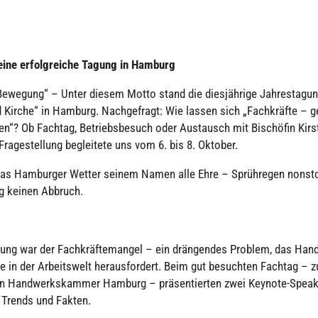
 eine erfolg­rei­che Tagung in Hamburg
ewegung“ – Unter diesem Motto stand die dies­jäh­rige Jah­res­ta­gu
Kirche“ in Hamburg. Nach­ge­fragt: Wie lassen sich „Fach­kräfte – g
ten“? Ob Fachtag, Betriebs­be­such oder Aus­tausch mit Bischö­fin Kir
Fra­ge­stel­lung beglei­tete uns vom 6. bis 8. Oktober.
s Ham­bur­ger Wetter seinem Namen alle Ehre – Sprüh­re­gen nonst
g keinen Abbruch.
ng war der Fach­kräf­te­man­gel – ein drän­gen­des Problem, das Han
 in der Arbeits­welt her­aus­for­dert. Beim gut besuch­ten Fachtag – 
­gen Hand­werks­kam­mer Hamburg – prä­sen­tier­ten zwei Keynote-Speak
n, Trends und Fakten.