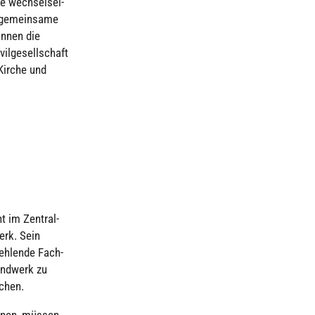
e wech­sel­sei­
ie gemein­same
können die
­ge­sell­schaft
 Kirche und
ht im Zen­tral­
erk. Sein
fehlende Fach­
andwerk zu
achen.
innen, müssen