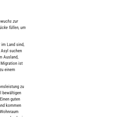
h­wuchs zur
Lücke füllen, um
 im Land sind,
r Asyl suchen
m Ausland,
 Migra­tion ist
n zu einem
ons­leis­tung zu
 bewäl­ti­gen
. Einen guten
sland kommen
e, Wohnraum