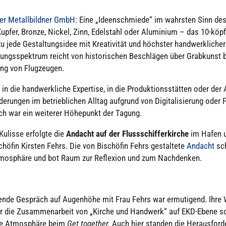
r Metall­bild­ner GmbH:
Eine „Ideen­schmiede“ im wahrsten Sinn de
pfer, Bronze, Nickel, Zinn, Edel­stahl oder Alu­mi­nium – das 10-köp
u jede Gestal­tungs­idee mit Krea­ti­vi­tät und höchster hand­werk­li­che
tungs­spek­trum reicht von his­to­ri­schen Beschlä­gen über Grab­kunst b
ung von Flug­zeu­gen.
in die hand­werk­li­che Exper­tise, in die Pro­duk­ti­ons­stät­ten oder de
e­run­gen im betrieb­li­chen Alltag aufgrund von Digi­ta­li­sie­rung oder 
ch war ein weiterer Höhe­punkt der Tagung.
 Kulisse erfolgte die
Andacht auf der Fluss­schif­fer­kir­che
im Hafen u
hö­fin Kirsten Fehrs. Die von Bischö­fin Fehrs gestal­tete
Andacht
sch
Atmo­sphäre und bot Raum zur Refle­xion und zum Nach­den­ken.
ende Gespräch auf Augen­höhe mit Frau Fehrs war ermu­ti­gend. Ihre 
ür die Zusam­men­ar­beit von „Kirche und Handwerk“ auf EKD-Ebene s
de Atmo­sphäre beim
Get together.
Auch hier standen die Her­aus­for­d