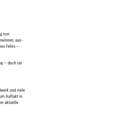
ng von
ewinnen, aus­
sten Fehrs –
op – doch tat
dwerk und viele
zum Auftakt in
er aktuelle