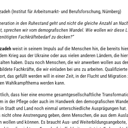
iz­adeh (Institut für Arbeits­markt- und Berufs­for­schung, Nürnberg)
e­ra­tion in den Ruhe­stand geht und nicht die gleiche Anzahl an Nac
ht, sprechen wir vom demo­gra­fi­schen Wandel. Wie wollen wir diese 
nö­tig­ten Fach­kräf­te­be­darf zu decken?“
iz­adeh
weist in seinem Impuls auf die Menschen hin, die bereits hier
r dem Krieg aus der Ukraine oder aus vielen anderen Ländern, die hie
halten haben. Dazu noch Menschen, die wir anwerben wollen aus de
il­dete Fach­kräfte, die wir einladen bei uns zu arbeiten. Qua­li­fi­zierte
wort, das gefüllt werden will in einer Zeit, in der Flucht und Migra­tio
­den Wahl­kampf­thema werden kann.
ich, dass hier eine enorme gesamt­ge­sell­schaft­li­che Trans­for­ma­ti­
 um in der Pflege oder auch im Handwerk den demo­gra­fi­schen Wandel
in Stadt und Land noch einmal unter­schied­li­che Aus­prä­gun­gen hat
s nicht ohne Anstren­gung geben, denn Menschen, die aus dem Au
 wollen und können. Es braucht Aus- und Wei­ter­bil­dungs­an­ge­bot