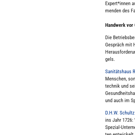
Expert*innen au
men­den des Fa
Handwerk vor O
Die Betriebs­be­
Gespräch mit Ha
Her­aus­for­de­
gels.
Sani­täts­hau
Menschen, sond
tech­nik und se
Gesund­heits­h
und auch im Spi
D.H.W. Schult
ins Jahr 1726:
Spezial-Unter­ne
ten ent­wi­ckelt.