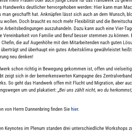
es Hand­werks deut­li­cher her­vor­ge­ho­ben werden: Hier kann man M
 man geschafft hat. Anknüp­fen lässt sich auch an dem Wunsch, bl
u wollen. Doch braucht es noch mehr Fle­xi­bi­li­tät und die Bereit­scha
e Arbeits­be­din­gun­gen aus­zu­han­deln. Dazu kann auch eine Vier-T
e Ver­ein­bar­keit von Familie und Beruf besser stemmen zu können. 
 Chefin, die auf Augen­höhe mit den Mit­ar­bei­ten­den nach guten Lö
g über­trägt und über­haupt ein gutes Arbeits­klima gewähr­leis­tet heiß
rung neu denken!
erk schon richtig in Bewegung gekommen ist, offen und viel­sei­t
t zeigt sich in der bemer­kens­wer­ten Kampagne des Zen­tral­ver­ban­
ks. So geht das Handwerk offen mit Flucht und Migra­tion, aber au
gs­we­gen um und pla­ka­tiert:
„Bei uns zählt nicht, wo du her­komms
tion von Herrn Dan­nen­bring finden Sie
hier
.
n Keynotes im Plenum standen drei unter­schied­li­che Work­shops z