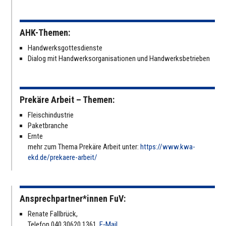
AHK-Themen:
Hand­werks­got­tes­dienste
Dialog mit Hand­werks­or­ga­ni­sa­tio­nen und Hand­werks­be­trie­ben
Prekäre Arbeit – Themen:
Fleisch­in­dus­trie
Paket­bran­che
Ernte
mehr zum Thema Prekäre Arbeit unter:
https://www.kwa-
ekd.de/prekaere-arbeit/
Ansprechpartner*innen FuV:
Renate Fall­brück,
Telefon 040 30620 1361,
E‑Mail