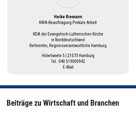
Heike Riemann
KWA-Beauf­tra­gung Prekäre Arbeit
KDA der Evan­ge­lisch-Luthe­ri­schen Kirche
in Nord­deutsch­land
Refe­ren­tin, Regi­ons­ver­ant­wort­li­che Hamburg
Hölert­wiete 5 | 21073 Hamburg
Tel.: 040 519000942
E‑Mail
Beiträge zu Wirtschaft und Branchen