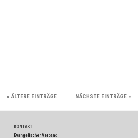
Schaut hin! Wohl­stand hat seinen Preis In einer Zeit, in der tech­
no­lo­gi­scher Fort­schritt und wirt­schaft­li­ches Wachstum all­ge­
gen­wär­tig sind, wird leicht über­se­hen, wer diesen Wohl­stand
eigent­lich ermög­licht – und zu welchem…
« ÄLTERE EINTRÄGE
NÄCHSTE EINTRÄGE »
KONTAKT
Evan­ge­li­scher Verband