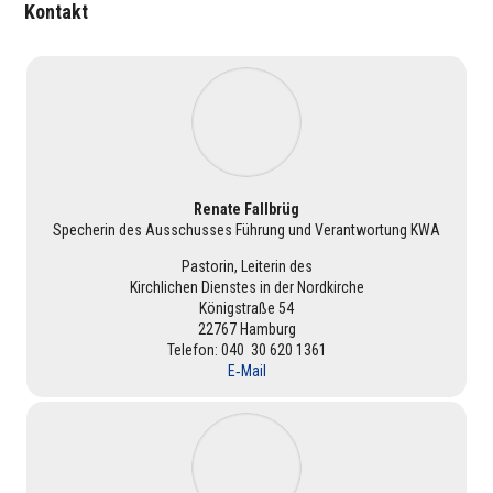
Kontakt
Renate Fallbrüg
Spe­che­rin des Aus­schus­ses Führung und Ver­ant­wor­tung KWA
Pastorin, Leiterin des
Kirch­li­chen Dienstes in der Nord­kir­che
König­straße 54
22767 Hamburg
Telefon: 040 30 620 1361
E‑Mail