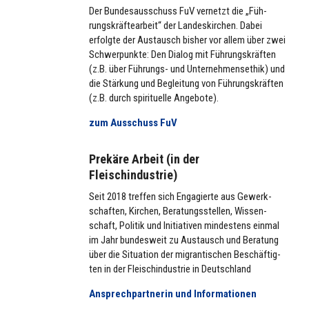
Der Bun­des­aus­schuss FuV vernetzt die „Füh­
rungs­kräf­te­ar­beit“ der Lan­des­kir­chen. Dabei
erfolgte der Aus­tausch bisher vor allem über zwei
Schwer­punkte: Den Dialog mit Füh­rungs­kräf­ten
(z.B. über Führungs- und Unter­neh­mens­ethik) und
die Stärkung und Beglei­tung von Füh­rungs­kräf­ten
(z.B. durch spi­ri­tu­elle Angebote).
zum Aus­schuss FuV
Prekäre Arbeit (in der
Fleischindustrie)
Seit 2018 treffen sich
Enga­gierte aus Gewerk­
schaf­ten, Kirchen, Bera­tungs­stel­len, Wis­sen­
schaft, Politik und Initia­ti­ven min­des­tens einmal
im Jahr bun­des­weit zu Aus­tausch und Beratung
über die Situa­tion der migran­ti­schen Beschäf­tig­
ten in der Fleisch­in­dus­trie in Deutsch­land
Ansprech­part­ne­rin und Infor­ma­tio­nen