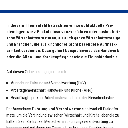
In diesem The­men­feld betrach­ten wir sowohl aktuelle Pro­
blem­la­gen wie z.B. akute Insol­venz­ver­fah­ren oder aus­beu­te­ri­
sche Wirt­schafts­struk­tu­ren, als auch ganze Wirt­schafts­zweige
und Branchen, die aus kirch­li­cher Sicht beson­dere Auf­merk­
sam­keit ver­die­nen. Dazu gehört bei­spiels­weise das Handwerk
oder die Alten- und Kran­ken­pflege sowie die Fleisch­in­dus­trie.
Auf diesen Gebieten enga­gie­ren sich:
Aus­schuss Führung und Ver­ant­wor­tung (FuV)
Arbeits­ge­mein­schaft Handwerk und Kirche (AHK)
Beauf­tragte prekäre Arbeit ins­be­son­dere in der Fleisch­in­dus­trie
Der Aus­schuss
Führung und Ver­ant­wor­tung
ent­wi­ckelt Dia­log­for­
mate, um die Ver­bin­dung zwischen Wirt­schaft und Kirche lebendig zu
halten. Sein Ziel ist es, Menschen mit Füh­rungs­ver­ant­wor­tung zu
begegnen und mit ihnen ins Gespräch zu kommen. Darüber hinaus