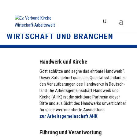
WIRTSCHAFT UND BRANCHEN
Handwerk und Kirche
Gott schütze und segne das ehrbare Handwerk“.
Dieser Satz gehört quasi als Qua­li­täts­stan­dard zu
den Ver­laut­ba­run­gen des Hand­werks in Deutsch­
land. Die Arbeits­ge­mein­schaft Handwerk und
Kirche (AHK) ist die sicht­bare Part­ne­rin dieser
Bitte und aus Sicht des Hand­werks unver­zicht­bar
für seine wert­ori­en­tierte Aus­rich­tung.
zur Arbeits­ge­mein­schaft AHK
Führung und Verantwortung