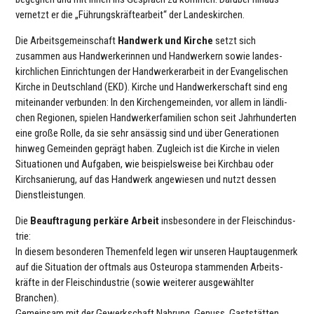
vernetzt er die „Füh­rungs­kräf­te­ar­beit“ der Lan­des­kir­chen.
Die Arbeits­ge­mein­schaft
Handwerk und Kirche
setzt sich
zusammen aus Hand­wer­ke­rin­nen und Hand­wer­kern sowie lan­des­
kirch­li­chen Ein­rich­tun­gen der Hand­wer­ker­ar­beit in der Evan­ge­li­schen
Kirche in Deutsch­land (EKD). Kirche und Hand­wer­ker­schaft sind eng
mit­ein­an­der ver­bun­den: In den Kir­chen­ge­mein­den, vor allem in länd­li­
chen Regionen, spielen Hand­wer­ker­fa­mi­lien schon seit Jahr­hun­der­ten
eine große Rolle, da sie sehr ansässig sind und über Gene­ra­tio­nen
hinweg Gemein­den geprägt haben. Zugleich ist die Kirche in vielen
Situa­tio­nen und Aufgaben, wie bei­spiels­weise bei Kirchbau oder
Kirch­sa­nie­rung, auf das Handwerk ange­wie­sen und nutzt dessen
Dienst­leis­tun­gen.
Die
Beauf­tra­gung perkäre Arbeit
ins­be­son­dere in der Fleisch­in­dus­
trie:
In diesem beson­de­ren The­men­feld legen wir unseren Haupt­au­gen­merk
auf die Situa­tion der oftmals aus Ost­eu­ropa stam­men­den Arbeits­
kräfte in der Fleisch­in­dus­trie (sowie weiterer aus­ge­wähl­ter
Branchen).
Gemein­sam mit der Gewerk­schaft Nahrung, Genuss, Gast­stät­ten