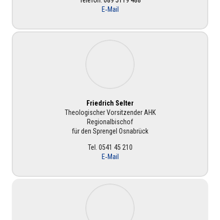
Telefon: 089 5119 488
E‑Mail
Fried­rich Selter
Theo­lo­gi­scher Vor­sit­zen­der AHK
Regio­nal­bi­schof
für den Sprengel Osna­brück
Tel. 0541 45 210
E‑Mail