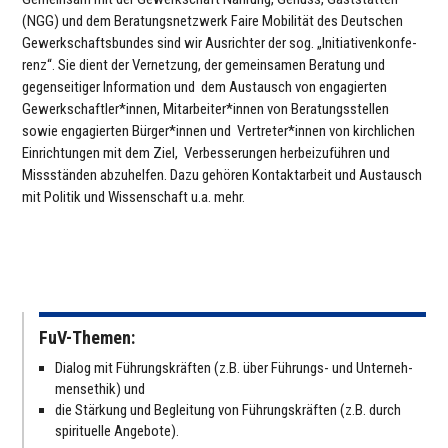
(NGG) und dem Bera­tungs­netz­werk Faire Mobi­li­tät des Deut­schen
Gewerk­schafts­bun­des sind wir Aus­rich­ter der sog. „Initia­ti­venkon­fe­
renz“. Sie dient der Ver­net­zung, der gemein­sa­men Beratung und
gegen­sei­ti­ger Infor­ma­tion und
dem Aus­tausch von enga­gier­ten
Gewerkschaftler*innen, Mitarbeiter*innen von Bera­tungs­stel­len
sowie enga­gier­ten Bürger*innen und
Vertreter*innen von kirch­li­chen
Ein­rich­tun­gen mit dem Ziel,
Ver­bes­se­run­gen her­bei­zu­füh­ren und
Miss­stän­den abzu­hel­fen. Dazu gehören Kon­takt­ar­beit und Aus­tausch
mit Politik und Wis­sen­schaft u.a. mehr.
FuV-Themen:
Dialog mit Füh­rungs­kräf­ten (z.B. über Führungs- und Unter­neh­
mens­ethik) und
die Stärkung und Beglei­tung von Füh­rungs­kräf­ten (z.B. durch
spi­ri­tu­elle Angebote).