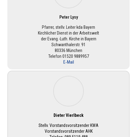
Peter Lysy
Pfarrer, stellv. Leiter kda Bayern
Kirch­li­cher Dienst in der Arbeits­welt
der Evang.-Luth. Kirche in Bayern
Schwan­tha­ler­str. 91
80336 München
Telefon 01520 9889957
E‑Mail
Dieter Vier­l­beck
Stellv. Vor­stands­vor­sit­zen­der KWA
Vor­stands­vor­sit­zen­der AHK