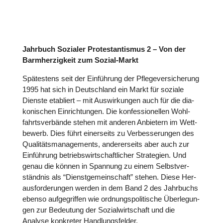
Jahrbuch Sozialer Pro­tes­tan­tis­mus 2 – Von der
Barm­her­zig­keit zum Sozial-Markt
Spä­tes­tens seit der Ein­füh­rung der Pfle­ge­ver­si­che­rung
1995 hat sich in Deutsch­land ein Markt für soziale
Dienste eta­bliert – mit Aus­wir­kun­gen auch für die dia­
ko­ni­schen Ein­rich­tun­gen. Die kon­fes­sio­nel­len Wohl­
fahrts­ver­bände stehen mit anderen Anbie­tern im Wett­
be­werb. Dies führt einer­seits zu Ver­bes­se­run­gen des
Qua­li­täts­ma­nage­ments, ande­rer­seits aber auch zur
Ein­füh­rung betriebs­wirt­schaft­li­cher Stra­te­gien. Und
genau die können in Spannung zu einem Selbst­ver­
ständ­nis als “Dienst­ge­mein­schaft” stehen. Diese Her­
aus­for­de­run­gen werden in dem Band 2 des Jahr­buchs
ebenso auf­ge­grif­fen wie ord­nungs­po­li­ti­sche Über­le­gun­
gen zur Bedeu­tung der Sozi­al­wirt­schaft und die
Analyse kon­kre­ter Hand­lungs­fel­der.