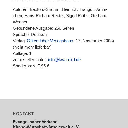
Autoren: Bedford-Strohm, Heinrich, Traugott Jäh­ni­
chen, Hans-Richard Reuter, Sigrid Reihs, Gerhard
Wegner
Gebun­dene Ausgabe: 256 Seiten
Sprache: Deutsch
Verlag:
Güters­lo­her Ver­lags­haus
(17. November 2008)
(nicht mehr lie­fer­bar)
Auflage: 1
zu bestel­len unter:
info@kwa-ekd.de
Son­der­preis: 7,95 €
KONTAKT
Evan­ge­li­scher Verband
Kirche-Wirt­schaft-Arbeits­welt e. V.