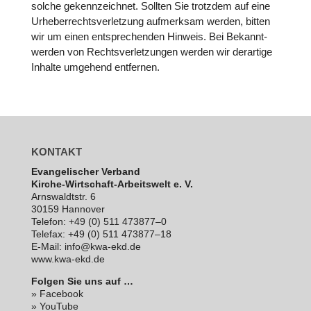
solche gekenn­zeich­net. Sollten Sie trotzdem auf eine
Urhe­ber­rechts­ver­let­zung auf­merk­sam werden, bitten
wir um einen ent­spre­chen­den Hinweis. Bei Bekannt­
wer­den von Rechts­ver­let­zun­gen werden wir der­ar­tige
Inhalte umgehend ent­fer­nen.
KONTAKT
Evan­ge­li­scher Verband
Kirche-Wirt­schaft-Arbeits­welt e. V.
Arns­waldt­str. 6
30159 Hannover
Telefon: +49 (0) 511 473877–0
Telefax: +49 (0) 511 473877–18
E‑Mail: info@kwa-ekd.de
www.kwa-ekd.de
Folgen Sie uns auf …
» Facebook
» YouTube