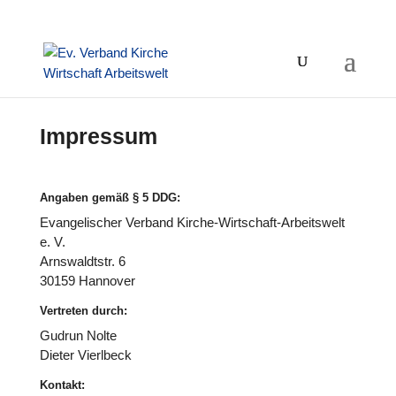
Impressum
Angaben gemäß § 5 DDG:
Evan­ge­li­scher Verband Kirche-Wirt­schaft-Arbeits­welt
e. V.
Arns­waldt­str. 6
30159 Hannover
Vertreten durch:
Gudrun Nolte
Dieter Vier­l­beck
Kontakt: