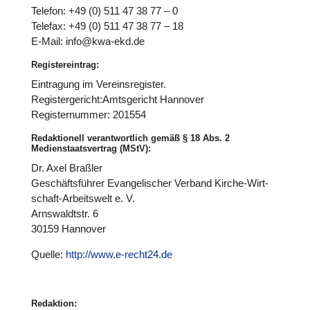
Telefon: +49 (0) 511 47 38 77 – 0
Telefax: +49 (0) 511 47 38 77 – 18
E‑Mail: info@kwa-ekd.de
Registereintrag:
Ein­tra­gung im Ver­eins­re­gis­ter.
Registergericht:Amtsgericht Hannover
Regis­ter­num­mer: 201554
Redaktionell verantwortlich gemäß § 18 Abs. 2
Medienstaatsvertrag (MStV):
Dr. Axel Braßler
Geschäfts­füh­rer Evan­ge­li­scher Verband Kirche-Wirt­
schaft-Arbeits­welt e. V.
Arns­waldt­str. 6
30159 Hannover
Quelle:
http://www.e‑recht24.de
Redaktion: