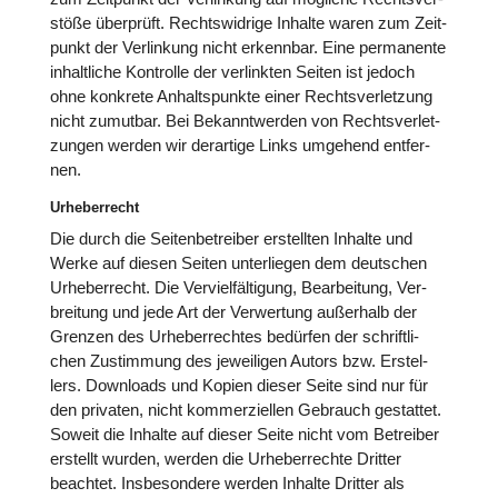
stöße über­prüft. Rechts­wid­rige Inhalte waren zum Zeit­
punkt der Ver­lin­kung nicht erkenn­bar. Eine per­ma­nente
inhalt­li­che Kon­trolle der ver­link­ten Seiten ist jedoch
ohne konkrete Anhalts­punkte einer Rechts­ver­let­zung
nicht zumutbar. Bei Bekannt­wer­den von Rechts­ver­let­
zun­gen werden wir der­ar­tige Links umgehend ent­fer­
nen.
Urheberrecht
Die durch die Sei­ten­be­trei­ber erstell­ten Inhalte und
Werke auf diesen Seiten unter­lie­gen dem deut­schen
Urhe­ber­recht. Die Ver­viel­fäl­ti­gung, Bear­bei­tung, Ver­
brei­tung und jede Art der Ver­wer­tung außer­halb der
Grenzen des Urhe­ber­rech­tes bedürfen der schrift­li­
chen Zustim­mung des jewei­li­gen Autors bzw. Erstel­
lers. Down­loads und Kopien dieser Seite sind nur für
den privaten, nicht kom­mer­zi­el­len Gebrauch gestat­tet.
Soweit die Inhalte auf dieser Seite nicht vom Betrei­ber
erstellt wurden, werden die Urhe­ber­rechte Dritter
beachtet. Ins­be­son­dere werden Inhalte Dritter als