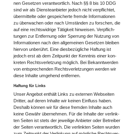
nen Gesetzen ver­ant­wort­lich. Nach §§ 8 bis 10 DDG
sind wir als Diens­te­an­bie­ter jedoch nicht ver­pflich­tet,
über­mit­telte oder gespei­cherte fremde Infor­ma­tio­nen
zu über­wa­chen oder nach Umstän­den zu forschen, die
auf eine rechts­wid­rige Tätig­keit hin­wei­sen. Ver­pflich­
tun­gen zur Ent­fer­nung oder Sperrung der Nutzung von
Infor­ma­tio­nen nach den all­ge­mei­nen Gesetzen bleiben
hiervon unbe­rührt. Eine dies­be­züg­li­che Haftung ist
jedoch erst ab dem Zeit­punkt der Kenntnis einer kon­
kre­ten Rechts­ver­let­zung möglich. Bei Bekannt­wer­den
von ent­spre­chen­den Rechts­ver­let­zun­gen werden wir
diese Inhalte umgehend ent­fer­nen.
Haftung für Links
Unser Angebot enthält Links zu externen Web­sei­ten
Dritter, auf deren Inhalte wir keinen Einfluss haben.
Deshalb können wir für diese fremden Inhalte auch
keine Gewähr über­neh­men. Für die Inhalte der ver­link­
ten Seiten ist stets der jewei­lige Anbieter oder Betrei­ber
der Seiten ver­ant­wort­lich. Die ver­link­ten Seiten wurden
zum Zeit­punkt der Ver­lin­kung auf mögliche Rechts­ver­