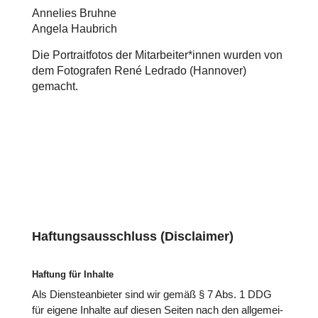
Annelies Bruhne
Angela Haubrich
Die Por­trait­fo­tos der Mitarbeiter*innen wurden von
dem Foto­gra­fen René Ledrado (Hannover)
gemacht.
Haftungsausschluss (Disclaimer)
Haftung für Inhalte
Als Diens­te­an­bie­ter sind wir gemäß § 7 Abs. 1 DDG
für eigene Inhalte auf diesen Seiten nach den all­ge­mei­