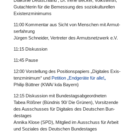
Diakonie Deutsch­land , Dr. Irene Becker, Volks­wir­tin,
Gut­ach­te­rin für die Bemes­sung des sozio­kul­tu­rel­len
Exis­tenz­mi­ni­mums
11:00 Kom­men­tar aus Sicht von Menschen mit Armut­
s­er­fah­rung
Jürgen Schnei­der, Ver­tre­ter des Armuts­netz­werk e.V.
11:15 Dis­kus­sion
11:45 Pause
12:00 Vor­stel­lung des Posi­ti­ons­pa­piers „Digi­ta­les Exis­
tenz­mi­ni­mum“ und
Petition „End­ge­räte für alle!„
Philip Büttner (KWA/ kda Bayern)
12:15 Dis­kus­sion mit Bun­des­tags­ab­ge­ord­ne­ten
Tabea Rößner (Bündnis 90/ Die Grünen), Vor­sit­zende
des Aus­schus­ses für Digi­ta­les des Deut­schen Bun­
des­ta­ges
Annika Klose (SPD), Mitglied im Aus­schuss für Arbeit
und Soziales des Deut­schen Bun­des­ta­ges