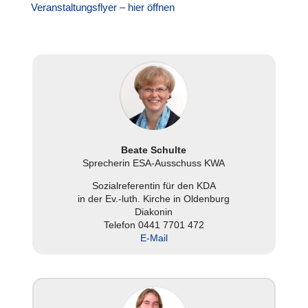
Ver­an­stal­tungs­flyer – hier öffnen
Beate Schulte
Spre­che­rin ESA-Aus­schuss KWA
Sozi­al­re­fe­ren­tin für den KDA
in der Ev.-luth. Kirche in Olden­burg
Diakonin
Telefon 0441 7701 472
E‑Mail