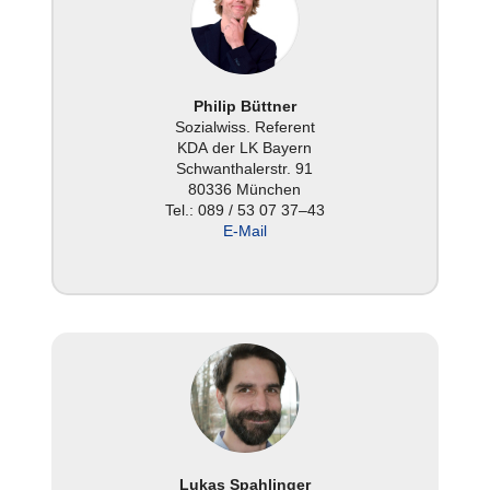
Philip Büttner
Sozi­al­wiss. Referent
KDA der LK Bayern
Schwan­tha­ler­str. 91
80336 München
Tel.: 089 / 53 07 37–43
E‑Mail
Lukas Spah­lin­ger