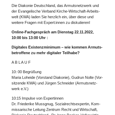
Die Diakonie Deutsch­land, das Armuts­netz­werk und
der Evan­ge­li­sche Verband Kirche-Wirt­schaft-Arbeits­
welt (KWA) laden Sie herzlich ein, über diese und
weitere Fragen mit Expert:innen zu dis­ku­tie­ren!
Online-Fach­ge­spräch am Dienstag 22.11.2022,
10:00 bis 13:00 Uhr :
Digi­ta­les Exis­tenz­mi­ni­mum – wie kommen Armuts­
be­trof­fene zu mehr digi­ta­ler Teilhabe?
A B L A U F
10: 00 Begrü­ßung
Maria Loheide (Vorstand Diakonie), Gudrun Nolte (Vor­
sit­zende KWA) und Jürgen Schnei­der (Armuts­netz­
werk e.V.)
10:15 Impulse von Exper­tin­nen
Dr. Frie­de­rike Mussgnug, Sozi­al­rechts­exper­tin, Kom­
mis­sa­ri­sche Leitung Zentrum Recht und Wirt­schaft,