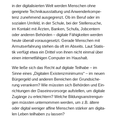
in der digi­ta­li­sier­ten Welt werden Menschen ohne
geeig­nete Tech­nik­aus­stat­tung und Anwen­der­kom­pe­
tenz zuneh­mend aus­ge­grenzt. Ob im Beruf oder im
sozialen Umfeld, in der Schule, bei der Stel­len­su­che,
im Kontakt mit Ärzten, Banken, Schufa, Job­cen­tern
oder anderen Behörden – digitale Fähig­kei­ten werden
heute überall vor­aus­ge­setzt. Gerade Menschen mit
Armut­s­er­fah­rung stehen da oft im Abseits. Laut Sta­tis­
tik verfügt etwa ein Drittel von ihnen nicht einmal über
einen inter­net­fä­hi­gen Computer im Haushalt.
Wie ließe sich das Recht auf digitale Teilhabe – im
Sinne eines „Digi­ta­len Exis­tenz­mi­ni­mums“ – im neuen
Bür­ger­geld und anderen Berei­chen der Grund­si­che­
rung ver­an­kern? Wie müssten sich Behörden und Ein­
rich­tun­gen der Daseins­vor­sorge auf­stel­len, um digitale
Zugänge zu erleich­tern? Welche Bil­dungs­an­stren­gun­
gen müssten unter­nom­men werden, um z.B. ältere
oder digital weniger affine Menschen stärker am digi­ta­
len Leben teil­ha­ben zu lassen?