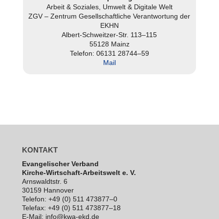
Arbeit & Soziales, Umwelt & Digitale Welt
ZGV – Zentrum Gesell­schaft­li­che Ver­ant­wor­tung der
EKHN
Albert-Schweit­zer-Str. 113–115
55128 Mainz
Telefon: 06131 28744–59
Mail
KONTAKT
Evan­ge­li­scher Verband
Kirche-Wirt­schaft-Arbeits­welt e. V.
Arns­waldt­str. 6
30159 Hannover
Telefon: +49 (0) 511 473877–0
Telefax: +49 (0) 511 473877–18
E‑Mail: info@kwa-ekd.de