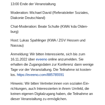
13:00 Ende der Ver­an­stal­tung
Mode­ra­tion: Michael David (Refe­rats­lei­ter Soziales,
Diakonie Deutsch­land)
Chat-Mode­ra­tion: Beate Schulte (KWA/ kda Olden­
burg)
Host: Lukas Spah­lin­ger (KWA / ZGV Hessen und
Nassau)
Anmel­dung: Wir bitten Inter­es­sierte, sich bis zum
16.11.2022 über
eveeno
online anzu­mel­den. Sie
erhalten die Zugangs­da­ten zur Kon­fe­renz dann wenige
Tage vor der Ver­an­stal­tung. Die Teil­nahme ist kos­ten­
los.
https://eveeno.com/885785591
Hinweis: Wir bitten Vertreter:innen von sozialen Ein­
rich­tun­gen, auch Inter­es­sier­ten in ihrem Umfeld, die
keinen eigenen Digi­tal­zu­gang haben, die Teil­nahme an
dieser Ver­an­stal­tung zu ermög­li­chen.