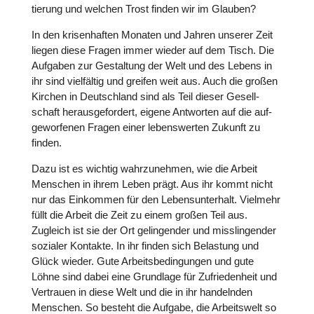
tie­rung und welchen Trost finden wir im Glauben?
In den kri­sen­haf­ten Monaten und Jahren unserer Zeit
liegen diese Fragen immer wieder auf dem Tisch. Die
Aufgaben zur Gestal­tung der Welt und des Lebens in
ihr sind viel­fäl­tig und greifen weit aus. Auch die großen
Kirchen in Deutsch­land sind als Teil dieser Gesell­
schaft her­aus­ge­for­dert, eigene Ant­wor­ten auf die auf­
ge­wor­fe­nen Fragen einer lebens­wer­ten Zukunft zu
finden.
Dazu ist es wichtig wahr­zu­neh­men, wie die Arbeit
Menschen in ihrem Leben prägt. Aus ihr kommt nicht
nur das Ein­kom­men für den Lebens­un­ter­halt. Vielmehr
füllt die Arbeit die Zeit zu einem großen Teil aus.
Zugleich ist sie der Ort gelin­gen­der und miss­lin­gen­der
sozialer Kontakte. In ihr finden sich Belas­tung und
Glück wieder. Gute Arbeits­be­din­gun­gen und gute
Löhne sind dabei eine Grund­lage für Zufrie­den­heit und
Ver­trauen in diese Welt und die in ihr han­deln­den
Menschen. So besteht die Aufgabe, die Arbeits­welt so