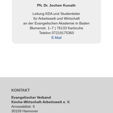
Pfr. Dr. Jochen Kunath
Leitung KDA und Stu­di­en­lei­ter
für Arbeits­welt und Wirt­schaft
an der Evan­ge­li­schen Akademie in Baden
Blu­men­str. 1–7 | 76133 Karls­ruhe
Telefon 07219175360
E‑Mail
KONTAKT
Evan­ge­li­scher Verband
Kirche-Wirt­schaft-Arbeits­welt e. V.
Arns­waldt­str. 6
30159 Hannover