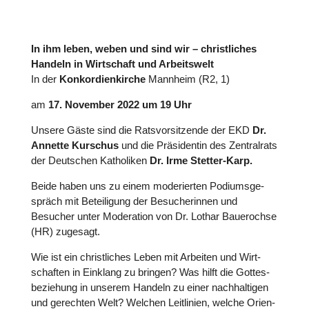
In ihm leben, weben und sind wir – christ­li­ches
Handeln in Wirt­schaft und Arbeits­welt
In der
Kon­kor­dien­kir­che
Mannheim (R2, 1)
am
17. November 2022 um 19 Uhr
Unsere Gäste sind die Rats­vor­sit­zende der EKD
Dr.
Annette Kurschus
und die Prä­si­den­tin des Zen­tral­rats
der Deut­schen Katho­li­ken
Dr. Irme Stetter-Karp.
Beide haben uns zu einem mode­rier­ten Podi­ums­ge­
spräch mit Betei­li­gung der Besu­che­rin­nen und
Besucher unter Mode­ra­tion von Dr. Lothar Bau­er­ochse
(HR) zugesagt.
Wie ist ein christ­li­ches Leben mit Arbeiten und Wirt­
schaf­ten in Einklang zu bringen? Was hilft die Got­tes­
be­zie­hung in unserem Handeln zu einer nach­hal­ti­gen
und gerech­ten Welt? Welchen Leit­li­nien, welche Ori­en­