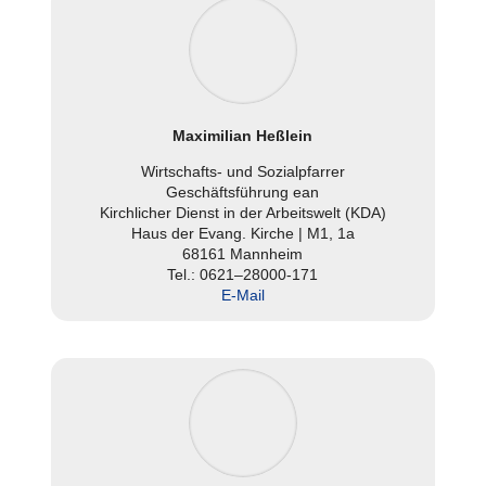
Maxi­mi­lian Heßlein
Wirt­schafts- und Sozi­al­pfar­rer
Geschäfts­füh­rung ean
Kirch­li­cher Dienst in der Arbeits­welt (KDA)
Haus der Evang. Kirche | M1, 1a
68161 Mannheim
Tel.: 0621–28000-171
E‑Mail