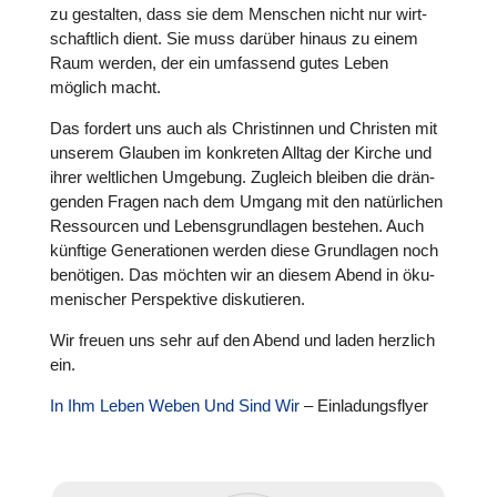
zu gestal­ten, dass sie dem Menschen nicht nur wirt­
schaft­lich dient. Sie muss darüber hinaus zu einem
Raum werden, der ein umfas­send gutes Leben
möglich macht.
Das fordert uns auch als Chris­tin­nen und Christen mit
unserem Glauben im kon­kre­ten Alltag der Kirche und
ihrer welt­li­chen Umgebung. Zugleich bleiben die drän­
gen­den Fragen nach dem Umgang mit den natür­li­chen
Res­sour­cen und Lebens­grund­la­gen bestehen. Auch
künftige Gene­ra­tio­nen werden diese Grund­la­gen noch
benö­ti­gen. Das möchten wir an diesem Abend in öku­
me­ni­scher Per­spek­tive dis­ku­tie­ren.
Wir freuen uns sehr auf den Abend und laden herzlich
ein.
In Ihm Leben Weben Und Sind Wir
– Ein­la­dungs­flyer