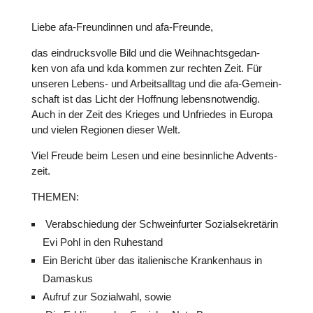
Liebe afa-Freun­din­nen und afa-Freunde,
das ein­drucks­volle Bild und die Weih­nachts­ge­dan­
ken von afa und kda kommen zur rechten Zeit. Für
unseren Lebens- und Arbeits­all­tag und die afa-Gemein­
schaft ist das Licht der Hoffnung lebens­not­wen­dig.
Auch in der Zeit des Krieges und Unfrie­des in Europa
und vielen Regionen dieser Welt.
Viel Freude beim Lesen und eine besinn­li­che Advents­
zeit.
THEMEN:
Ver­ab­schie­dung der Schwein­fur­ter Sozi­al­se­kre­tä­rin
Evi Pohl in den Ruhe­stand
Ein Bericht über das ita­lie­ni­sche Kran­ken­haus in
Damaskus
Aufruf zur Sozi­al­wahl, sowie