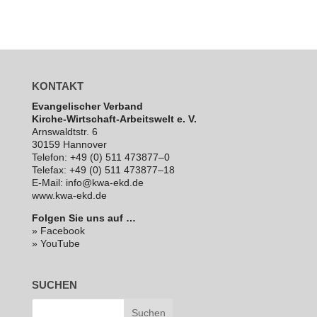
KONTAKT
Evan­ge­li­scher Verband
Kirche-Wirt­schaft-Arbeits­welt e. V.
Arns­waldt­str. 6
30159 Hannover
Telefon: +49 (0) 511 473877–0
Telefax: +49 (0) 511 473877–18
E‑Mail: info@kwa-ekd.de
www.kwa-ekd.de
Folgen Sie uns auf …
» Facebook
» YouTube
SUCHEN