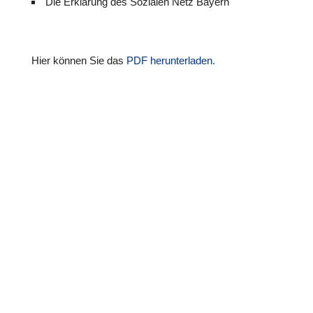
Die Erklä­rung des Sozialen Netz Bayern
Hier können Sie das
PDF her­un­ter­la­den.