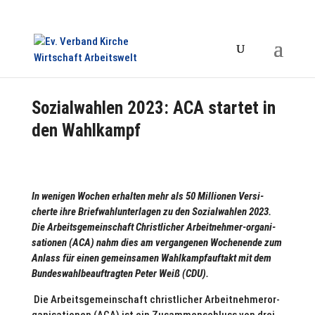
Sozialwahlen 2023: ACA startet in
den Wahlkampf
In wenigen Wochen erhalten mehr als 50 Mil­lio­nen Ver­si­
cherte ihre Brief­wahl­un­ter­la­gen zu den Sozi­al­wah­len 2023.
Die Arbeits­ge­mein­schaft Christ­li­cher Arbeit­neh­mer-orga­ni­
sa­tio­nen (ACA) nahm dies am ver­gan­ge­nen Wochen­ende zum
Anlass für einen gemein­sa­men Wahl­kampf­auf­takt mit dem
Bun­des­wahl­be­auf­trag­ten Peter Weiß (CDU).
Die Arbeits­ge­mein­schaft christ­li­cher Arbeit­neh­mer­or­