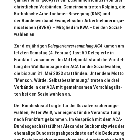
ga­ni­sa­tio­nen (ACA) ist ein Zusam­men­schluss von drei
christ­li­chen Ver­bän­den. Gemein­sam treten Kolping, die
Katho­li­sche Arbeit­neh­mer-Bewegung (KAB) und
der
Bun­des­ver­band Evan­ge­li­scher Arbeit­neh­mer­or­ga­
ni­sa­tio­nen (BVEA)
– Mitglied im KWA – bei den Sozi­al­
wah­len an.
Zur dies­jäh­ri­gen
Dele­gier­ten­ver­samm­lung ACA
kamen am
letzten Samstag (4. Februar) fast 50 Dele­gierte in
Frank­furt zusammen. Im Mit­tel­punkt stand die Vor­stel­
lung der Wahl­kam­pa­gne der ACA für die Sozi­al­wah­len,
die bis zum 31. Mai 2023 statt­fin­den. Unter dem Motto
“Mensch. Würde. Selbst­be­stim­mung.” treten die drei
Verbände in der ACA mit gemein­sa­men Vor­schlags­lis­
ten bei den Sozi­al­wah­len an.
Der Bun­des­be­auf­tragte für die Sozi­al­ver­si­che­rungs­
wah­len, Peter Weiß, war eigens für die Ver­an­stal­tung
nach Frank­furt gekommen. Im Gespräch mit dem ACA-
Bun­des­ge­schäfts­füh­rer Alex­an­der Such­om­sky wies der
ehe­ma­lige Bun­des­tags­ab­ge­ord­nete auf die Bedeu­tung