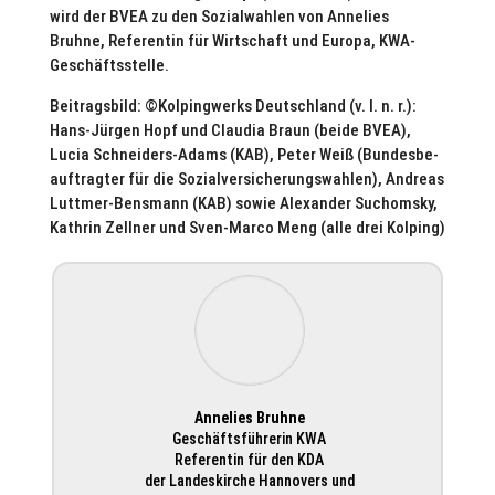
wird der BVEA zu den Sozi­al­wah­len von Annelies
Bruhne, Refe­ren­tin für Wirt­schaft und Europa, KWA-
Geschäfts­stelle.
Bei­trags­bild: ©Kol­ping­werks Deutsch­land (v. l. n. r.):
Hans-Jürgen Hopf und Claudia Braun (beide BVEA),
Lucia Schnei­ders-Adams (KAB), Peter Weiß (Bun­des­be­
auf­trag­ter für die Sozi­al­ver­si­che­rungs­wah­len), Andreas
Luttmer-Bensmann (KAB) sowie Alex­an­der Such­om­sky,
Kathrin Zellner und Sven-Marco Meng (alle drei Kolping)
Annelies Bruhne
Geschäfts­füh­re­rin KWA
Refe­ren­tin für den KDA
der Lan­des­kir­che Han­no­vers und