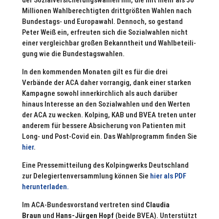
der Sozi­al­ver­si­che­rungs­wah­len hin, die mit mehr als 50
Mil­lio­nen Wahl­be­rech­tig­ten dritt­größ­ten Wahlen nach
Bun­des­tags- und Euro­pa­wahl. Dennoch, so gestand
Peter Weiß ein, erfreu­ten sich die Sozi­al­wah­len nicht
einer ver­gleich­bar großen Bekannt­heit und Wahl­be­tei­li­
gung wie die Bun­des­tags­wah­len.
In den kom­men­den Monaten gilt es für die drei
Verbände der ACA daher vor­ran­gig, dank einer starken
Kampagne sowohl inner­kirch­lich als auch darüber
hinaus Inter­esse an den Sozi­al­wah­len und den Werten
der ACA zu wecken. Kolping, KAB und BVEA treten unter
anderem für bessere Absi­che­rung von Pati­en­ten mit
Long- und Post-Covid ein. Das Wahl­pro­gramm finden Sie
hier
.
Eine Pres­se­mit­tei­lung des Kol­ping­werks Deutsch­land
zur Dele­gier­ten­ver­samm­lung können Sie
hier als PDF
her­un­ter­la­den.
Im ACA-Bun­des­vor­stand ver­tre­ten sind
Claudia
Braun
und
Hans-Jürgen Hopf
(beide BVEA). Unter­stützt