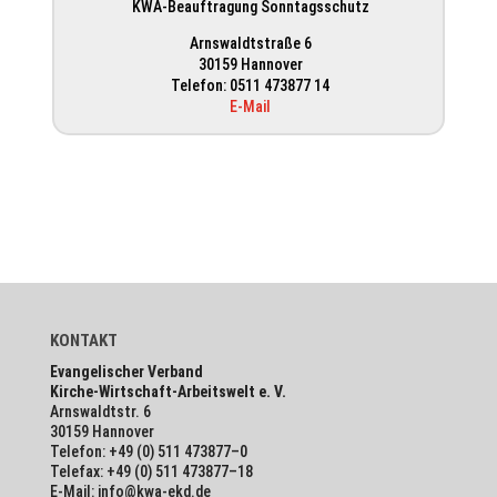
KWA-Beauf­tra­gung Sonn­tags­schutz
Arns­waldt­straße 6
30159 Hannover
Telefon: 0511 473877 14
E‑Mail
KONTAKT
Evan­ge­li­scher Verband
Kirche-Wirt­schaft-Arbeits­welt e. V.
Arns­waldt­str. 6
30159 Hannover
Telefon: +49 (0) 511 473877–0
Telefax: +49 (0) 511 473877–18
E‑Mail: info@kwa-ekd.de