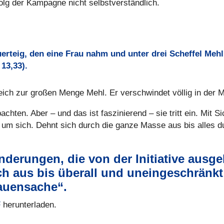
olg der Kampagne nicht selbst­ver­ständ­lich.
­er­teig, den eine Frau nahm und unter drei Scheffel Meh
 13,33).
r­gleich zur großen Menge Mehl. Er ver­schwin­det völlig in der
h­ten. Aber – und das ist fas­zi­nie­rend – sie tritt ein. Mit Si
t um sich. Dehnt sich durch die ganze Masse aus bis alles du
nderungen, die von der Initiative ausg
ch aus bis überall und uneingeschränkt 
rauensache“.
F
her­un­ter­la­den.