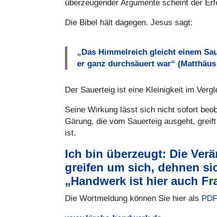
über­zeu­gen­der Argu­mente scheint der Erf
Die Bibel hält dagegen. Jesus sagt:
„Das Him­mel­reich gleicht einem Sau
er ganz durch­säu­ert war“ (Matthäus
Der Sau­er­teig ist eine Klei­nig­keit im Ve
Seine Wirkung lässt sich nicht sofort beob­ac
Gärung, die vom Sau­er­teig ausgeht, greif
ist.
Ich bin überzeugt: Die Verä
greifen um sich, dehnen si
„Handwerk ist hier auch F
Die Wort­mel­dung können Sie hier als
PD