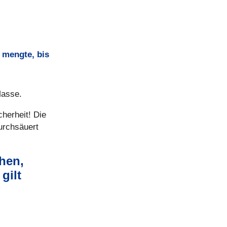
l mengte, bis
 Masse.
cher­heit! Die
rch­säu­ert
ehen,
gilt