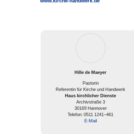
www.kirche-handwerk.de
Hille de Maeyer
Pastorin
Refe­ren­tin für Kirche und Handwerk
Haus
kirch­li­cher Dienste
Archiv­straße 3
30169 Hannover
Telefon:
0511 1241–461
E‑Mail