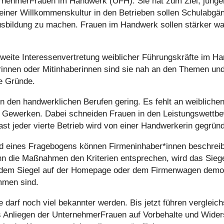
ter­neh­mer­Frauen im Handwerk (UFH). Sie hat zum Ziel, jung
ner Will­kom­mens­kul­tur in den Betrie­ben sollen Schul­ab­gän­
e Aus­bil­dung zu machen. Frauen im Handwerk sollen stärker w
eite Inter­es­sen­ver­tre­tung weib­li­cher Füh­rungs­kräfte im 
e­rin­nen oder Mit­in­ha­be­rin­nen sind sie nah an den Themen und
ute Gründe.
in den hand­werk­li­chen Berufen gering. Es fehlt an weib­li­chen 
 Gewerken. Dabei schnei­den Frauen in den Leis­tungs­wett­be
ast jeder vierte Betrieb wird von einer Hand­wer­ke­rin gegrün­
nd eines Fra­ge­bo­gens können Firmeninhaber*innen beschrei­
nn die Maß­nah­men den Kri­te­rien ent­spre­chen, wird das Si
Mit dem Siegel auf der Homepage oder dem Fir­men­wa­gen demon
m­men sind.
 Sie darf noch viel bekann­ter werden. Bis jetzt führen ver­gleic
 Anliegen der Unter­neh­mer­Frauen auf Vor­be­halte und Wider