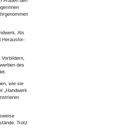
en Frauen den
ge­rin­nen
ahr­ge­nom­men
Handwerk. Als
 Her­aus­for­
Vor­bil­dern,
­wer­ben des
det.
ben, wie sie
egel „Handwerk
s­trie­ren
hs­weise
­stände. Trotz