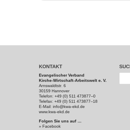
KONTAKT
SUC
Evan­ge­li­scher Verband
Kirche-Wirt­schaft-Arbeits­welt e. V.
Arns­waldt­str. 6
30159 Hannover
Telefon: +49 (0) 511 473877–0
Telefax: +49 (0) 511 473877–18
E‑Mail: info@kwa-ekd.de
www.kwa-ekd.de
Folgen Sie uns auf …
» Facebook