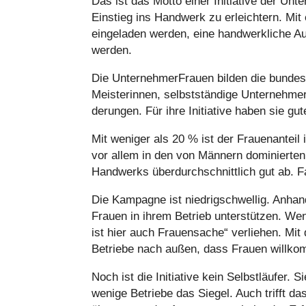
Das ist das Motto einer Initia­tive der Un
Einstieg ins Handwerk zu erleich­tern. Mit ei
ein­ge­la­den werden, eine hand­werk­li­ch
werden.
Die Unter­neh­mer­Frauen bilden die bun­des­w
Meis­te­rin­nen, selbst­stän­dige Unter­neh­m
de­run­gen. Für ihre Initia­tive haben sie g
Mit weniger als 20 % ist der Frau­en­an­teil 
vor allem in den von Männern domi­nier­ten
Hand­werks über­durch­schnitt­lich gut ab. F
Die Kampagne ist nied­rig­schwel­lig. Anha
Frauen in ihrem Betrieb unter­stüt­zen. We
ist hier auch Frau­en­sa­che“ ver­lie­hen. 
Betriebe nach außen, dass Frauen will­ko
Noch ist die Initia­tive kein Selbst­läu­fer.
wenige Betriebe das Siegel. Auch trifft das