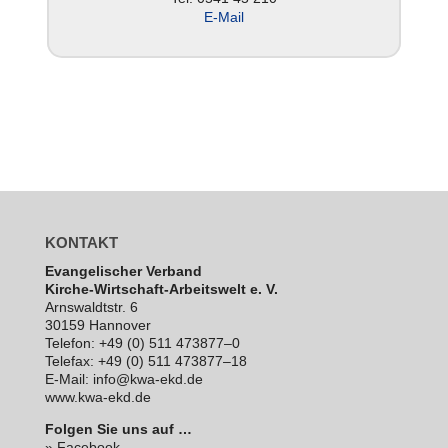
E‑Mail
KONTAKT
Evan­ge­li­scher Verband
Kirche-Wirt­schaft-Arbeits­welt e. V.
Arns­waldt­str. 6
30159 Hannover
Telefon: +49 (0) 511 473877–0
Telefax: +49 (0) 511 473877–18
E‑Mail: info@kwa-ekd.de
www.kwa-ekd.de
Folgen Sie uns auf …
» Facebook