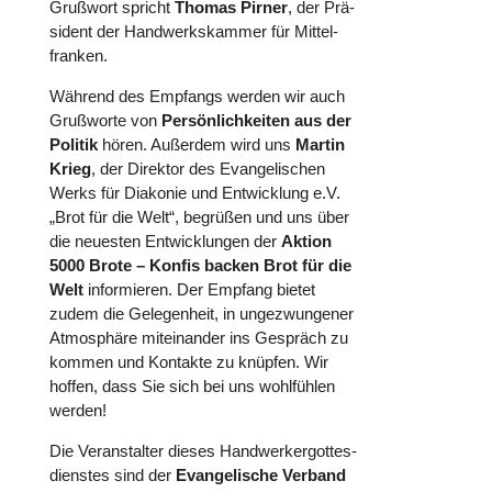
Grußwort spricht
Thomas Pirner
, der Prä­
si­dent der Hand­werks­kam­mer für Mit­tel­
fran­ken.
Während des Empfangs werden wir auch
Gruß­worte von
Per­sön­lich­kei­ten aus der
Politik
hören. Außerdem wird uns
Martin
Krieg
, der Direktor des Evan­ge­li­schen
Werks für Diakonie und Ent­wick­lung e.V.
„Brot für die Welt“, begrüßen und uns über
die neuesten Ent­wick­lun­gen der
Aktion
5000 Brote – Konfis backen Brot für die
Welt
infor­mie­ren. Der Empfang bietet
zudem die Gele­gen­heit, in unge­zwun­ge­ner
Atmo­sphäre mit­ein­an­der ins Gespräch zu
kommen und Kontakte zu knüpfen. Wir
hoffen, dass Sie sich bei uns wohl­füh­len
werden!
Die Ver­an­stal­ter dieses Hand­wer­ker­got­tes­
diens­tes sind der
Evan­ge­li­sche Verband