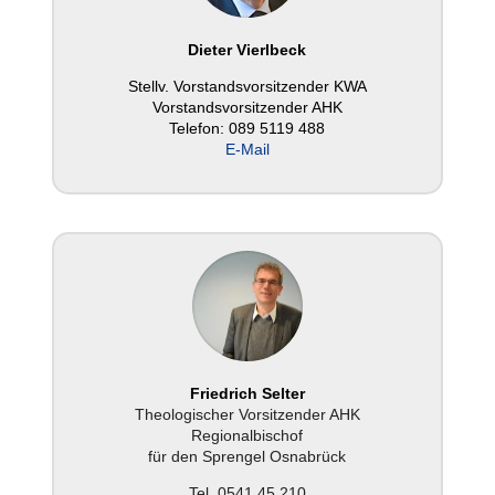
Dieter Vier­l­beck
Stellv. Vor­stands­vor­sit­zen­der KWA
Vor­stands­vor­sit­zen­der AHK
Telefon: 089 5119 488
E‑Mail
Fried­rich Selter
Theo­lo­gi­scher Vor­sit­zen­der AHK
Regio­nal­bi­schof
für den Sprengel Osna­brück
Tel. 0541 45 210