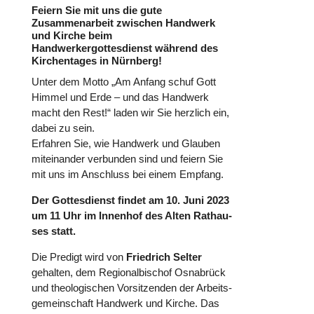
Feiern Sie mit uns die gute
Zusammenarbeit zwischen Handwerk
und Kirche beim
Handwerkergottesdienst während des
Kirchentages in Nürnberg!
Unter dem Motto „Am Anfang schuf Gott
Himmel und Erde – und das Handwerk
macht den Rest!“ laden wir Sie herzlich ein,
dabei zu sein.
Erfahren Sie, wie Handwerk und Glauben
mit­ein­an­der ver­bun­den sind und feiern Sie
mit uns im Anschluss bei einem Empfang.
Der Got­tes­dienst findet am 10. Juni 2023
um 11 Uhr im Innenhof des Alten Rat­hau­
ses statt.
Die Predigt wird von
Fried­rich Selter
gehalten, dem Regio­nal­bi­schof Osna­brück
und theo­lo­gi­schen Vor­sit­zen­den der Arbeits­
ge­mein­schaft Handwerk und Kirche. Das