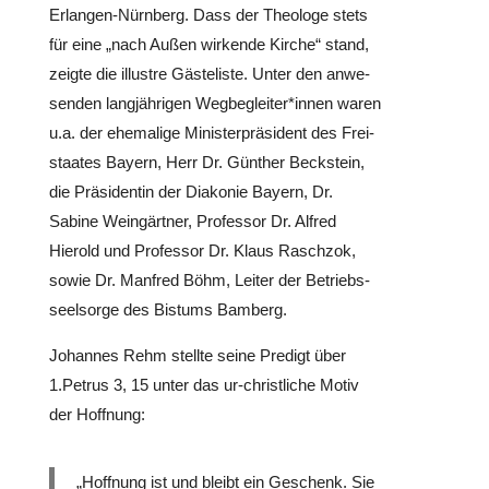
Erlangen-Nürnberg. Dass der Theologe stets
für eine „nach Außen wirkende Kirche“ stand,
zeigte die illustre Gäs­te­liste. Unter den anwe­
sen­den lang­jäh­ri­gen Wegbegleiter*innen waren
u.a. der ehe­ma­lige Minis­ter­prä­si­dent des Frei­
staa­tes Bayern, Herr Dr. Günther Beck­stein,
die Prä­si­den­tin der Diakonie Bayern, Dr.
Sabine Wein­gärt­ner, Pro­fes­sor Dr. Alfred
Hierold und Pro­fes­sor Dr. Klaus Raschzok,
sowie Dr. Manfred Böhm, Leiter der Betriebs­
seel­sorge des Bistums Bamberg.
Johannes Rehm stellte seine Predigt über
1.Petrus 3, 15 unter das ur-christ­li­che Motiv
der Hoffnung:
„Hoffnung ist und bleibt ein Geschenk. Sie