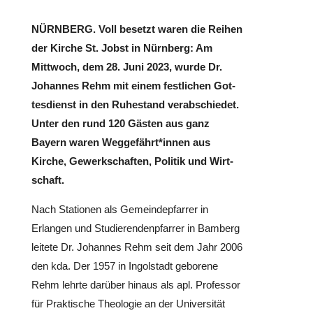
NÜRNBERG. Voll besetzt waren die Reihen
der Kirche St. Jobst in Nürnberg: Am
Mittwoch, dem 28. Juni 2023, wurde Dr.
Johannes Rehm mit einem fest­li­chen Got­
tes­dienst in den Ruhe­stand ver­ab­schie­det.
Unter den rund 120 Gästen aus ganz
Bayern waren Weggefährt*innen aus
Kirche, Gewerk­schaf­ten, Politik und Wirt­
schaft.
Nach Sta­tio­nen als Gemein­de­pfar­rer in
Erlangen und Stu­die­ren­den­pfar­rer in Bamberg
leitete Dr. Johannes Rehm seit dem Jahr 2006
den kda. Der 1957 in Ingol­stadt geborene
Rehm lehrte darüber hinaus als apl. Pro­fes­sor
für Prak­ti­sche Theo­lo­gie an der Uni­ver­si­tät