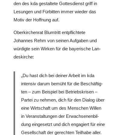
den des kda gestal­tete Got­tes­dienst griff in
Lesungen und Für­bit­ten immer wieder das
Motiv der Hoffnung auf.
Ober­kir­chen­rat Blum­tritt ent­pflich­tete
Johannes Rehm von seinen Aufgaben und
würdigte sein Wirken für die baye­ri­sche Lan­
des­kir­che:
„Du hast dich bei deiner Arbeit im kda
intensiv darum bemüht für die Beschäf­tig­
ten – zum Beispiel bei Betriebs­kri­sen –
Partei zu nehmen, dich für den Dialog über
eine Wirt­schaft um des Menschen Willen
in Ver­an­stal­tun­gen der Erwach­se­nen­bil­
dung ein­ge­setzt und dich enga­giert für eine
Gesell­schaft der gerech­ten Teilhabe aller.