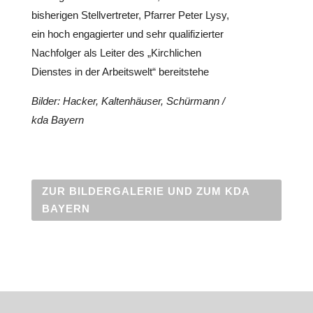
bis­he­ri­gen Stell­ver­tre­ter, Pfarrer Peter Lysy,
ein hoch enga­gier­ter und sehr qua­li­fi­zier­ter
Nach­fol­ger als Leiter des „Kirch­li­chen
Dienstes in der Arbeits­welt“ bereit­stehe
Bilder: Hacker, Kal­ten­häu­ser, Schür­mann /
kda Bayern
ZUR BIL­DER­GA­LE­RIE UND ZUM KDA
BAYERN