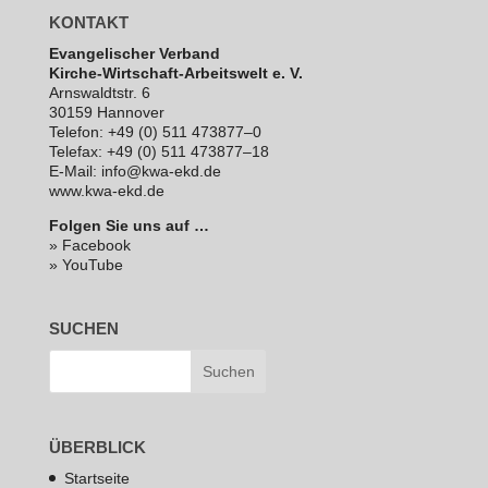
KONTAKT
Evan­ge­li­scher Verband
Kirche-Wirt­schaft-Arbeits­welt e. V.
Arns­waldt­str. 6
30159 Hannover
Telefon: +49 (0) 511 473877–0
Telefax: +49 (0) 511 473877–18
E‑Mail: info@kwa-ekd.de
www.kwa-ekd.de
Folgen Sie uns auf …
» Facebook
» YouTube
SUCHEN
ÜBERBLICK
Startseite