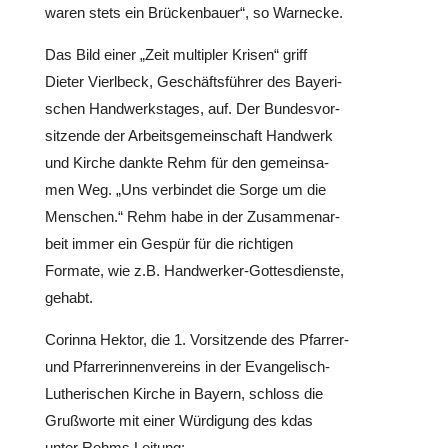
waren stets ein Brü­cken­bauer“, so Warnecke.
Das Bild einer „Zeit mul­ti­pler Krisen“ griff
Dieter Vier­l­beck, Geschäfts­füh­rer des Baye­ri­
schen Hand­werks­ta­ges, auf. Der Bun­des­vor­
sit­zende der Arbeits­ge­mein­schaft Handwerk
und Kirche dankte Rehm für den gemein­sa­
men Weg. „Uns ver­bin­det die Sorge um die
Menschen.“ Rehm habe in der Zusam­men­ar­
beit immer ein Gespür für die rich­ti­gen
Formate, wie z.B. Hand­wer­ker-Got­tes­dienste,
gehabt.
Corinna Hektor, die 1. Vor­sit­zende des Pfarrer-
und Pfar­re­rin­nen­ver­eins in der Evan­ge­lisch-
Luthe­ri­schen Kirche in Bayern, schloss die
Gruß­worte mit einer Wür­di­gung des kdas
unter Rehms Leitung: