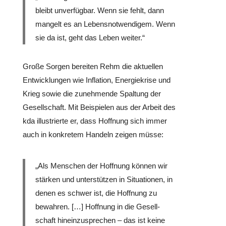
bleibt unver­füg­bar. Wenn sie fehlt, dann
mangelt es an Lebens­not­wen­di­gem. Wenn
sie da ist, geht das Leben weiter.“
Große Sorgen bereiten Rehm die aktu­el­len
Ent­wick­lun­gen wie Infla­tion, Ener­gie­krise und
Krieg sowie die zuneh­mende Spaltung der
Gesell­schaft. Mit Bei­spie­len aus der Arbeit des
kda illus­trierte er, dass Hoffnung sich immer
auch in kon­kre­tem Handeln zeigen müsse:
„Als Menschen der Hoffnung können wir
stärken und unter­stüt­zen in Situa­tio­nen, in
denen es schwer ist, die Hoffnung zu
bewahren. […] Hoffnung in die Gesell­
schaft hin­ein­zu­spre­chen – das ist keine