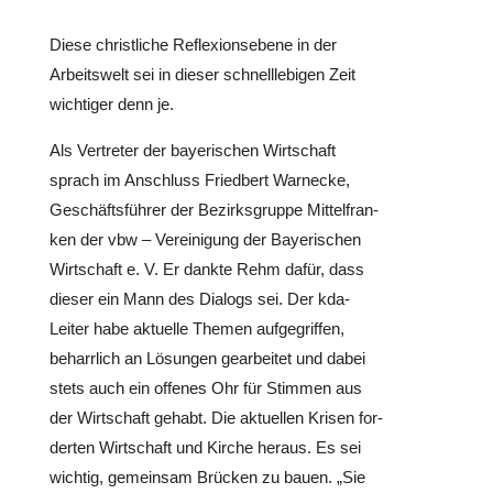
Diese christ­li­che Refle­xi­ons­ebene in der
Arbeits­welt sei in dieser schnell­le­bi­gen Zeit
wich­ti­ger denn je.
Als Ver­tre­ter der baye­ri­schen Wirt­schaft
sprach im Anschluss Fried­bert Warnecke,
Geschäfts­füh­rer der Bezirks­gruppe Mit­tel­fran­
ken der vbw – Ver­ei­ni­gung der Baye­ri­schen
Wirt­schaft e. V. Er dankte Rehm dafür, dass
dieser ein Mann des Dialogs sei. Der kda-
Leiter habe aktuelle Themen auf­ge­grif­fen,
beharr­lich an Lösungen gear­bei­tet und dabei
stets auch ein offenes Ohr für Stimmen aus
der Wirt­schaft gehabt. Die aktu­el­len Krisen for­
der­ten Wirt­schaft und Kirche heraus. Es sei
wichtig, gemein­sam Brücken zu bauen. „Sie