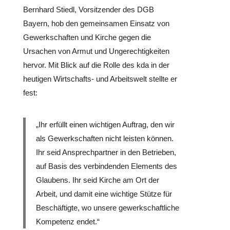
Bernhard Stiedl, Vor­sit­zen­der des DGB
Bayern, hob den gemein­sa­men Einsatz von
Gewerk­schaf­ten und Kirche gegen die
Ursachen von Armut und Unge­rech­tig­kei­ten
hervor. Mit Blick auf die Rolle des kda in der
heutigen Wirt­schafts- und Arbeits­welt stellte er
fest:
„Ihr erfüllt einen wich­ti­gen Auftrag, den wir
als Gewerk­schaf­ten nicht leisten können.
Ihr seid Ansprech­part­ner in den Betrie­ben,
auf Basis des ver­bin­den­den Elements des
Glaubens. Ihr seid Kirche am Ort der
Arbeit, und damit eine wichtige Stütze für
Beschäf­tigte, wo unsere gewerk­schaft­li­che
Kom­pe­tenz endet.“