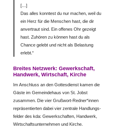
[…]
Das alles konntest du nur machen, weil du
ein Herz für die Menschen hast, die dir
anver­traut sind. Ein offenes Ohr gezeigt
hast. Zuhören zu können hast du als
Chance gelebt und nicht als Belas­tung
erlebt.“
Breites Netzwerk: Gewerkschaft,
Handwerk, Wirtschaft, Kirche
Im Anschluss an den Got­tes­dienst kamen die
Gäste im Gemein­de­haus von St. Jobst
zusammen. Die vier Grußwort-Redner*innen
reprä­sen­tier­ten dabei vier zentrale Hand­lungs­
fel­der des kda: Gewerk­schaf­ten, Handwerk,
Wirt­schafts­un­ter­neh­men und Kirche.