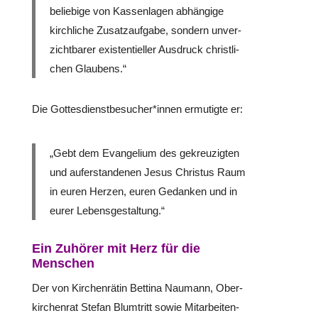
belie­bige von Kas­sen­la­gen abhän­gige
kirch­li­che Zusatz­auf­gabe, sondern unver­
zicht­ba­rer exis­ten­ti­el­ler Ausdruck christ­li­
chen Glaubens.“
Die Gottesdienstbesucher*innen ermu­tigte er:
„Gebt dem Evan­ge­lium des gekreu­zig­ten
und auf­er­stan­de­nen Jesus Christus Raum
in euren Herzen, euren Gedanken und in
eurer Lebens­ge­stal­tung.“
Ein Zuhörer mit Herz für die
Menschen
Der von Kir­chen­rä­tin Bettina Naumann, Ober­
kir­chen­rat Stefan Blum­tritt sowie Mit­ar­bei­ten­