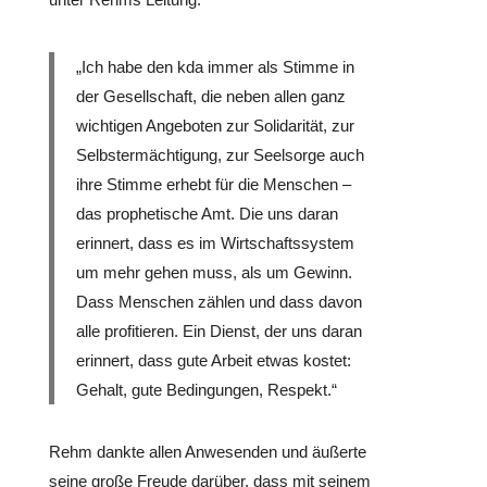
„Ich habe den kda immer als Stimme in
der Gesell­schaft, die neben allen ganz
wich­ti­gen Ange­bo­ten zur Soli­da­ri­tät, zur
Selbst­er­mäch­ti­gung, zur Seel­sorge auch
ihre Stimme erhebt für die Menschen –
das pro­phe­ti­sche Amt. Die uns daran
erinnert, dass es im Wirt­schafts­sys­tem
um mehr gehen muss, als um Gewinn.
Dass Menschen zählen und dass davon
alle pro­fi­tie­ren. Ein Dienst, der uns daran
erinnert, dass gute Arbeit etwas kostet:
Gehalt, gute Bedin­gun­gen, Respekt.“
Rehm dankte allen Anwe­sen­den und äußerte
seine große Freude darüber, dass mit seinem