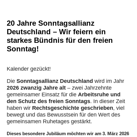
20 Jahre Sonntagsallianz
Deutschland – Wir feiern ein
starkes Bündnis für den freien
Sonntag!
Kalender gezückt!
Die
Sonn­tags­al­li­anz Deutsch­land
wird im Jahr
2026 zwanzig Jahre alt
– zwei Jahr­zehnte
gemein­sa­mer Einsatz für die
Arbeits­ruhe und
den Schutz des freien Sonntags
. In dieser Zeit
haben wir
Rechts­ge­schichte geschrie­ben
, viel
bewegt und das Bewusst­sein für den Wert des
gemein­sa­men Ruhe­ta­ges gestärkt.
Dieses besondere Jubiläum möchten wir
am 3. März 2026