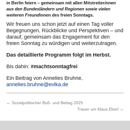
in Berlin
feiern – gemeinsam mit allen Mitstreiter
innen
aus den Bundesländern und Regionen sowie vielen
weiteren Freund
innen des freien Sonntags.
Wir freuen uns schon jetzt auf einen Tag voller
Begeg­nun­gen, Rück­bli­cke und Per­spek­ti­ven – und
darauf, gemein­sam das Enga­ge­ment für den
freien Sonntag zu würdigen und wei­ter­zu­tra­gen.
Das detail­lierte Programm folgt im Herbst.
Bis dahin:
#macht­sonn­tag­frei
Ein Beitrag von Annelies Bruhne,
annelies.bruhne@evlka.de
←
Sozialpolitischer Buß- und Bettag 2025
Trauer um Klaus Eberl
→