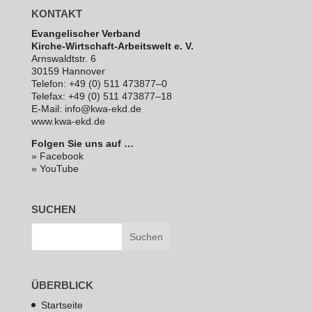
KONTAKT
Evan­ge­li­scher Verband
Kirche-Wirt­schaft-Arbeits­welt e. V.
Arns­waldt­str. 6
30159 Hannover
Telefon: +49 (0) 511 473877–0
Telefax: +49 (0) 511 473877–18
E‑Mail: info@kwa-ekd.de
www.kwa-ekd.de
Folgen Sie uns auf …
» Facebook
» YouTube
SUCHEN
ÜBERBLICK
Startseite