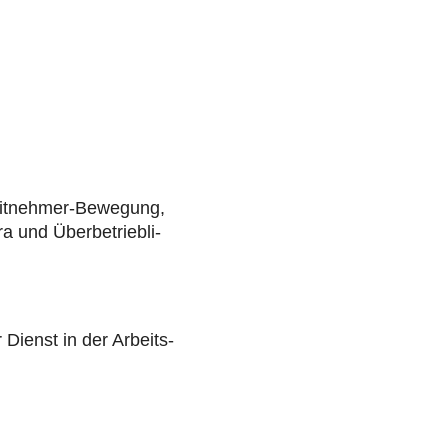
eit­neh­mer-Bewegung,
a und Über­be­trieb­li­
er Dienst in der Arbeits­