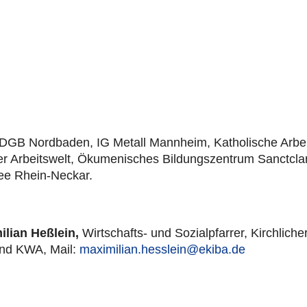
 DGB Nord­ba­den, IG Metall Mannheim, Katho­li­sche Arb
er Arbeits­welt, Öku­me­ni­sches Bil­dungs­zen­trum Sanct­clar
i­tee Rhein-Neckar.
i­lian Heßlein,
Wirt­schafts- und Sozi­al­pfar­rer, Kirch­li­ch
and KWA, Mail:
maximilian.hesslein@ekiba.de