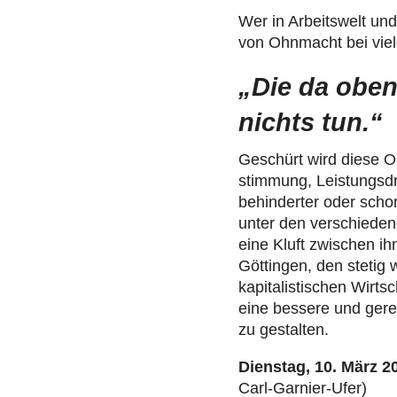
Wer in Arbeits­welt und
von Ohnmacht bei vie
„Die da oben
nichts tun.“
Geschürt wird diese O
stim­mung, Leis­tungs­
behin­der­ter oder scho
unter den ver­schie­de­n
eine Kluft zwischen ihne
Göt­tin­gen, den stetig
kapi­ta­lis­ti­schen Wir
eine bessere und gerech
zu gestal­ten.
Dienstag, 10. März 2
Carl-Garnier-Ufer)