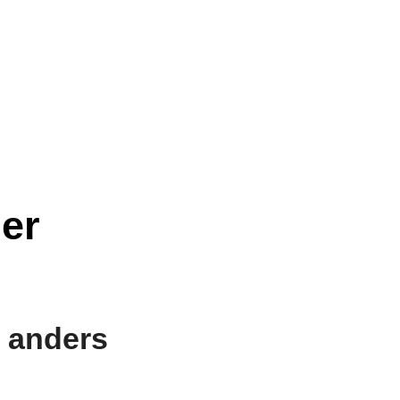
er
s anders