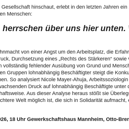
 Gesell­schaft hin­schaut, erlebt in den letzten Jahren ei
len Menschen:
 herrschen über uns hier unten.
hnmacht von einer Angst um den Arbeits­platz, die Erfah
druck, Durch­set­zung eines „Rechts des Stär­ke­ren“ sowi
n voll­stän­dig feh­len­der Ausübung von Grund und Men­sc
en Gruppen lohn­ab­hän­gig Beschäf­tig­ter steigt die Kon­ku
n. So ana­ly­siert Nicole Mayer-Ahuja, Arbeits­so­zio­lo­gin a
 wach­sen­den Druck auf lohn­ab­hän­gig Beschäf­tigte unter
t­schafts­weise. Aus dieser Analyse heraus stößt sie Über­le
­tere Welt möglich ist, die sich in Soli­da­ri­tät aufmacht,
026, 18 Uhr Gewerk­schafts­haus Mannheim, Otto-Bre