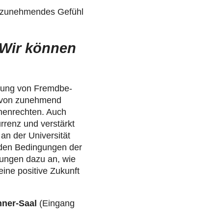
n zuneh­men­des Gefühl
 Wir können
­rung von Fremd­be­
e von zuneh­mend
hen­rech­ten. Auch
r­renz und ver­stärkt
n der Uni­ver­si­tät
 den Bedin­gun­gen der
­gun­gen dazu an, wie
 eine positive Zukunft
nner-Saal
(Eingang