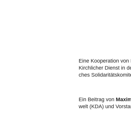
Eine Koope­ra­tion von
Kirch­li­cher Dienst in d
ches Soli­da­ri­täts­ko­m
Ein Beitrag von
Maxi­m
welt (KDA) und Vorst