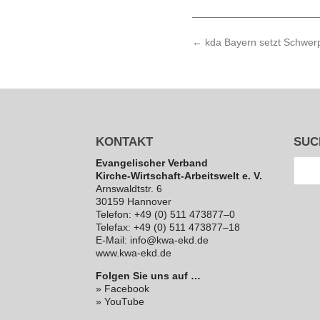
←
kda Bayern setzt Schwerp
KONTAKT
SUC
Evan­ge­li­scher Verband
Kirche-Wirt­schaft-Arbeits­welt e. V.
Arns­waldt­str. 6
30159 Hannover
Telefon: +49 (0) 511 473877–0
Telefax: +49 (0) 511 473877–18
E‑Mail: info@kwa-ekd.de
www.kwa-ekd.de
Folgen Sie uns auf …
» Facebook
» YouTube