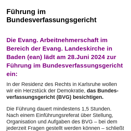
Führung im
Bundesverfassungsgericht
Die Evang. Arbeitnehmerschaft im
Bereich der Evang. Landeskirche in
Baden (ean) lädt am 28.Juni 2024 zur
Führung im Bundesverfassungsgericht
ein:
In der Residenz des Rechts in Karls­ruhe wollen
wir ein Herz­stück der Demo­kra­tie,
das Bun­des­
ver­fas­sungs­ge­richt (BVG) besich­ti­gen.
Die Führung dauert min­des­tens 1,5 Stunden.
Nach einem Ein­füh­rungs­re­fe­rat über Stellung,
Orga­ni­sa­tion und Aufgaben des BVG – bei dem
jeder­zeit Fragen gestellt werden können – schließt