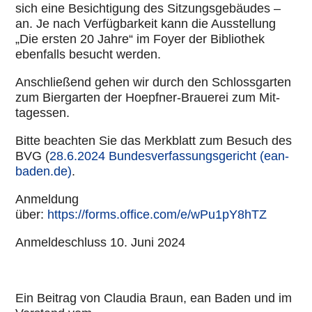
sich eine Besich­ti­gung des Sit­zungs­ge­bäu­des –
an. Je nach Ver­füg­bar­keit kann die Aus­stel­lung
„Die ersten 20 Jahre“ im Foyer der Biblio­thek
eben­falls besucht werden.
Anschlie­ßend gehen wir durch den Schloss­gar­ten
zum Bier­gar­ten der Hoepfner-Brauerei zum Mit­
tag­essen.
Bitte beachten Sie das Merk­blatt zum Besuch des
BVG (
28.6.2024 Bun­des­ver­fas­sungs­ge­richt (ean-
baden.de)
.
Anmel­dung
über:
https://forms.office.com/e/wPu1pY8hTZ
Anmel­de­schluss 10. Juni 2024
Ein Beitrag von Claudia Braun, ean Baden und im