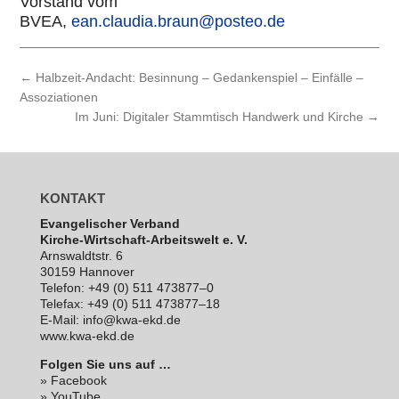
Vorstand vom
BVEA,
ean.claudia.braun@posteo.de
←
Halbzeit-Andacht: Besinnung – Gedankenspiel – Einfälle –
Assoziationen
Im Juni: Digitaler Stammtisch Handwerk und Kirche
→
KONTAKT
Evan­ge­li­scher Verband
Kirche-Wirt­schaft-Arbeits­welt e. V.
Arns­waldt­str. 6
30159 Hannover
Telefon: +49 (0) 511 473877–0
Telefax: +49 (0) 511 473877–18
E‑Mail: info@kwa-ekd.de
www.kwa-ekd.de
Folgen Sie uns auf …
» Facebook
» YouTube