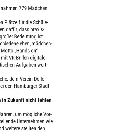
llye nahmen 779 Mädchen
 Plätze für die Schü­le­
en dafür, dass pra­xis­
 großer Bedeu­tung ist.
r­schie­dene eher „mädchen-
dem Motto „Hands on“
mit VR-Brillen digitale
­ti­schen Aufgaben wert­
r­che, dem Verein Dolle
bei den Ham­bur­ger Stadt­
uch in Zukunft nicht fehlen
 Jahren, um mögliche Vor­
stel­lende Unter­neh­men wie
nd weitere stellten den