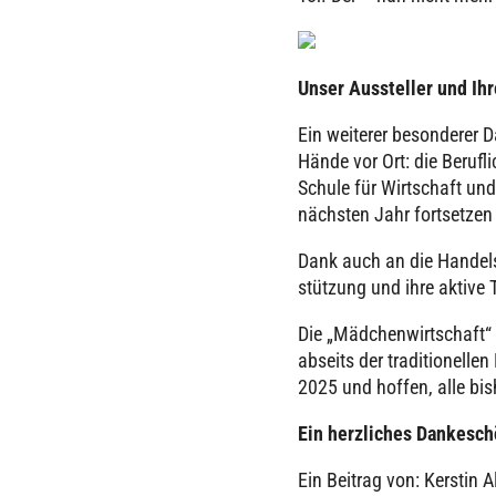
Unser Aus­stel­ler und Ih
Ein weiterer beson­de­rer D
Hände vor Ort: die Beruf­l
Schule für Wirt­schaft un
nächsten Jahr fort­set­ze
Dank auch an die Han­dels
stüt­zung und ihre aktive 
Die „Mäd­chen­wirt­schaft“ 
abseits der tra­di­tio­nel­l
2025 und hoffen, alle bis­h
Ein herz­li­ches Dan­ke­sch
Ein Beitrag von: Kerstin A