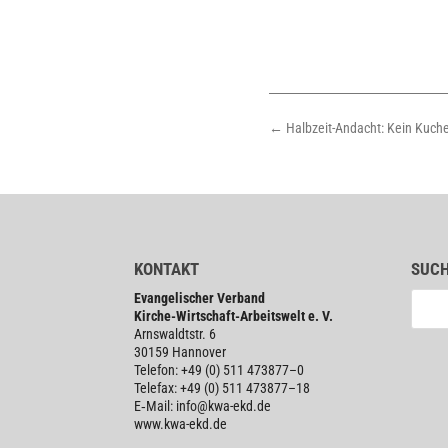
←
Halbzeit-Andacht: Kein Kuche
KONTAKT
SUC
Evan­ge­li­scher Verband
Kirche-Wirt­schaft-Arbeits­welt e. V.
Arns­waldt­str. 6
30159 Hannover
Telefon: +49 (0) 511 473877–0
Telefax: +49 (0) 511 473877–18
E‑Mail: info@kwa-ekd.de
www.kwa-ekd.de