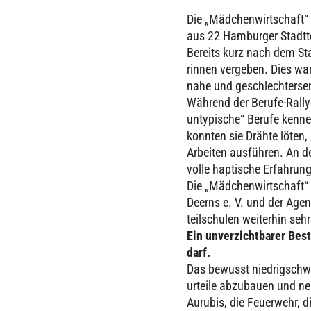
Die „Mäd­chen­wirt­schaf
aus 22 Ham­bur­ger Stadt­tei
Bereits kurz nach dem Star
rin­nen vergeben. Dies war
nahe und geschlech­ter­sen
Während der Berufe-Rallye „
unty­pi­sche“ Berufe ken­ne
konnten sie Drähte löten, 
Arbeiten aus­füh­ren. An d
volle hap­ti­sche Erfah­run­g
Die „Mäd­chen­wirt­schaft“
Deerns e. V. und der Agent
teil­schu­len wei­ter­hin seh
Ein unver­zicht­ba­rer Best
darf.
Das bewusst nied­rig­schw
ur­teile abzu­bauen und neu
Aurubis, die Feu­er­wehr, 