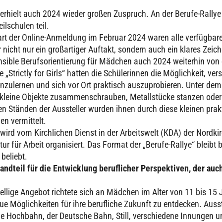
t“ erhielt auch 2024 wieder großen Zuspruch. An der Berufe-Ra
l­schu­len teil.
t der Online-Anmel­dung im Februar 2024 waren alle ver­füg­ba­ren
 nicht nur ein groß­ar­ti­ger Auftakt, sondern auch ein klares Zeich
­si­ble Berufs­ori­en­tie­rung für Mädchen auch 2024 wei­ter­hin von
Strictly for Girls“ hatten die Schü­le­rin­nen die Mög­lich­keit, ve
n­zu­ler­nen und sich vor Ort prak­tisch aus­zu­pro­bie­ren. Unter 
kleine Objekte zusam­men­schrau­ben, Metall­stü­cke stanzen oder 
en Ständen der Aus­stel­ler wurden ihnen durch diese kleinen prak
en ver­mit­telt.
 wird vom Kirch­li­chen Dienst in der Arbeits­welt (KDA) der Nord­ki
ur für Arbeit orga­ni­siert. Das Format der „Berufe-Rallye“ bleibt 
r beliebt.
and­teil für die Ent­wick­lung beruf­li­cher Per­spek­ti­ven, der a
el­lige Angebot richtete sich an Mädchen im Alter von 11 bis 15
e Mög­lich­kei­ten für ihre beruf­li­che Zukunft zu ent­de­cken. Aus­
die Hochbahn, der Deutsche Bahn, Still, ver­schie­dene Innungen u