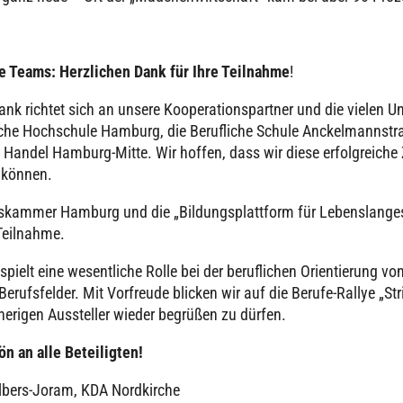
re Teams: Herz­li­chen Dank für Ihre Teil­nahme
!
ank richtet sich an unsere Koope­ra­ti­ons­part­ner und die vielen Unt
i­che Hoch­schule Hamburg, die Beruf­li­che Schule Anckel­mann­stra
d Handel Hamburg-Mitte. Wir hoffen, dass wir diese erfolg­rei­che
n können.
­kam­mer Hamburg und die „Bil­dungs­platt­form für Lebens­lan­ges
Teil­nahme.
spielt eine wesent­li­che Rolle bei der beruf­li­chen Ori­en­tie­rung 
en Berufs­fel­der. Mit Vor­freude blicken wir auf die Berufe-Rallye „St
e­ri­gen Aus­stel­ler wieder begrüßen zu dürfen.
ön an alle Betei­lig­ten!
lbers-Joram, KDA Nord­kir­che