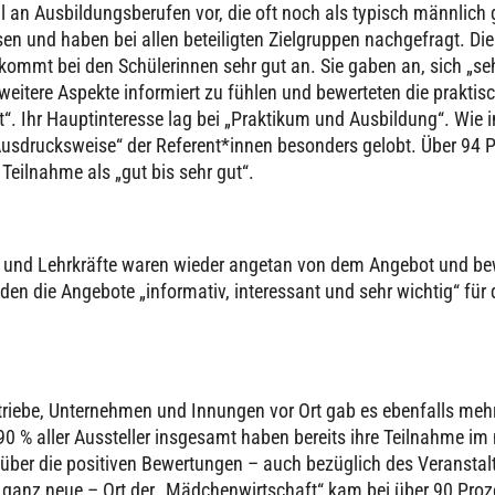
hl an Aus­bil­dungs­be­ru­fen vor, die oft noch als typisch männlich 
 und haben bei allen betei­lig­ten Ziel­grup­pen nach­ge­fragt. Die
ommt bei den Schü­le­rin­nen sehr gut an. Sie gaben an, sich „seh
weitere Aspekte infor­miert zu fühlen und bewer­te­ten die prak­ti­
“. Ihr Haupt­in­ter­esse lag bei „Prak­ti­kum und Aus­bil­dung“. Wie
 Aus­drucks­weise“ der Referent*innen beson­ders gelobt. Über 94 P
Teil­nahme als „gut bis sehr gut“.
en und Lehr­kräfte waren wieder angetan von dem Angebot und bew
den die Angebote „infor­ma­tiv, inter­es­sant und sehr wichtig“ für di
etriebe, Unter­neh­men und Innungen vor Ort gab es eben­falls mehr­
0 % aller Aus­stel­ler ins­ge­samt haben bereits ihre Teil­nahme im
über die posi­ti­ven Bewer­tun­gen – auch bezüg­lich des Ver­an­stal­
 ganz neue – Ort der „Mäd­chen­wirt­schaft“ kam bei über 90 Proz