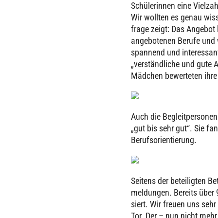
Schü­le­rin­nen eine Vielza
Wir wollten es genau wissen
frage zeigt: Das Angebot k
ange­bo­te­nen Berufe und 
spannend und inter­es­sant
„ver­ständ­li­che und gute
Mädchen bewer­te­ten ihre 
Auch die Begleit­per­so­n
„gut bis sehr gut“. Sie fan
Berufs­ori­en­tie­rung.
Seitens der betei­lig­ten B
mel­dun­gen. Bereits über 9
siert. Wir freuen uns sehr 
Tor. Der – nun nicht mehr