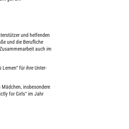
er­stüt­zer und hel­fen­den
ße und die Beruf­li­che
 Zusam­men­ar­beit auch im
 Lernen“ für ihre Unter­
von Mädchen, ins­be­son­dere
rictly for Girls“ im Jahr