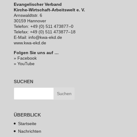
Evan­ge­li­scher Verband
Kirche-Wirt­schaft-Arbeits­welt e. V.
Arns­waldt­str. 6
30159 Hannover
Telefon: +49 (0) 511 473877–0
Telefax: +49 (0) 511 473877–18
E‑Mail: info@kwa-ekd.de
www.kwa-ekd.de
Folgen Sie uns auf …
» Facebook
» YouTube
SUCHEN
ÜBERBLICK
Startseite
Nachrichten