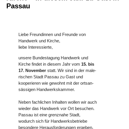
Passau
Liebe Freun­din­nen und Freunde von
Handwerk und Kirche,
liebe Inter­es­sierte,
unsere Bun­des­ta­gung Handwerk und
Kirche findet in diesem Jahr vom
15. bis
17. November
statt. Wir sind in der male­
ri­schen Stadt Passau zu Gast und
koope­rie­ren wie gewohnt mit der orts­an­
säs­si­gen Hand­werks­kam­mer.
Neben fach­li­chen Inhalten wollen wir auch
wieder das Handwerk vor Ort besuchen.
Passau ist eine grenz­nahe Stadt,
wodurch sich für Hand­werks­be­triebe
beson­dere Her­aus­for­de­run­gen ergeben.