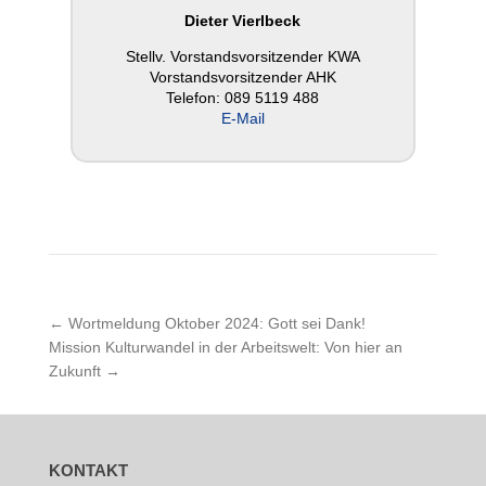
Dieter Vier­l­beck
Stellv. Vor­stands­vor­sit­zen­der KWA
Vor­stands­vor­sit­zen­der AHK
Telefon: 089 5119 488
E‑Mail
←
Wortmeldung Oktober 2024: Gott sei Dank!
Mission Kulturwandel in der Arbeitswelt: Von hier an
Zukunft
→
KONTAKT