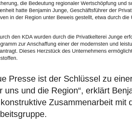
i­che­rung, die Bedeu­tung regio­na­ler Wert­schöp­fung und s
en­heit hatte Benjamin Junge, Geschäfts­füh­rer der Pri­vat­k
ti­ven in der Region unter Beweis gestellt, etwa durch die U
rch den KDA wurden durch die Pri­vat­kel­te­rei Junge erfolg
mm zur Anschaf­fung einer der moderns­ten und leis­tung
an­tragt. Dieses Herz­stück des Unter­neh­mens ermög­licht 
stof­fen.
e Presse ist der Schlüssel zu eine
ür uns und die Region“, erklärt Ben
e konstruktive Zusammenarbeit mit 
eitsgruppe.