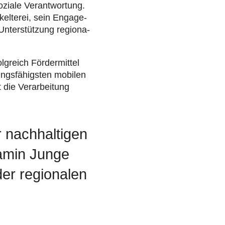
oziale Ver­ant­wor­tung.
el­te­rei, sein Enga­ge­
nter­stüt­zung regio­na­
­reich För­der­mit­tel
s­fä­higs­ten mobilen
die Ver­ar­bei­tung
r nachhaltigen
jamin Junge
der regionalen