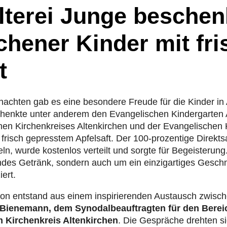
lterei Junge beschen
chener Kinder mit fr
t
nach­ten gab es eine beson­dere Freude für die Kinder in Al
schenkte unter anderem den Evan­ge­li­schen Kin­der­gar­ten 
hen Kir­chen­krei­ses Alten­kir­chen und der Evan­ge­li­schen
t frisch gepress­tem Apfel­saft. Der 100-pro­zen­tige Direkt­sa
eln, wurde kos­ten­los verteilt und sorgte für Begeis­te­run
des Getränk, sondern auch um ein ein­zig­ar­ti­ges Geschm
iert.
ion entstand aus einem inspi­rie­ren­den Aus­tausch zwisc
e­ne­mann, dem Syn­odal­be­auf­trag­ten für den Berei
 Kir­chen­kreis Alten­kir­chen
. Die Gesprä­che drehten s