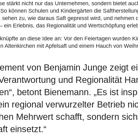
e stärkt nicht nur das Unter­neh­men, sondern bietet auch
. So können Schulen und Kin­der­gär­ten die Saf­ther­stel­lun
 sehen zu, wie daraus Saft gepresst wird, und nehmen d
ein Erlebnis, das Regio­na­li­tät und Wert­schöp­fung erl
 knüpfte an diese Idee an: Vor den Fei­er­ta­gen wurden Kin
 in Alten­kir­chen mit Apfel­saft und einem Hauch von Weih­n
ment von Benjamin Junge zeigt ei
 Verantwortung und Regionalität Ha
n“, betont Bienemann. „Es ist insp
in regional verwurzelter Betrieb ni
chen Mehrwert schafft, sondern sich
t einsetzt.“