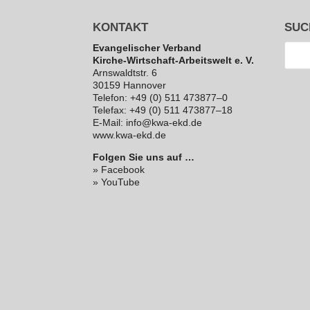
KONTAKT
SUC
Evan­ge­li­scher Verband
Kirche-Wirt­schaft-Arbeits­welt e. V.
Arns­waldt­str. 6
30159 Hannover
Telefon: +49 (0) 511 473877–0
Telefax: +49 (0) 511 473877–18
E‑Mail: info@kwa-ekd.de
www.kwa-ekd.de
Folgen Sie uns auf …
» Facebook
» YouTube