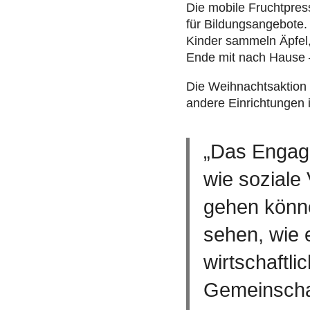
Die mobile Frucht­press
für Bil­dungs­an­ge­bote
Kinder sammeln Äpfel,
Ende mit nach Hause – 
Die Weih­nachts­ak­tion
andere Ein­rich­tun­gen
„Das Engage
wie soziale
gehen könne
sehen, wie e
wirtschaftli
Gemeinschaf