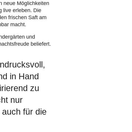
 neue Mög­lich­kei­ten
g live erleben. Die
en frischen Saft am
ebbar macht.
­der­gär­ten und
achts­freude belie­fert.
ndrucksvoll,
nd in Hand
irierend zu
cht nur
 auch für die