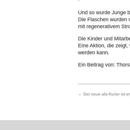
Und so wurde Junge bei
Die Flaschen wurden mit 
mit rege­ne­ra­ti­vem S
Die Kinder und Mit­ar­be
Eine Aktion, die zeigt
werden kann.
Ein Beitrag von: Thors
←
Der neue afa-Kurier ist e