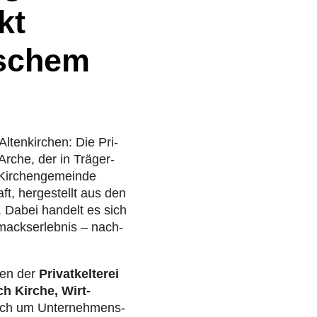
kt
ischem
ten­kir­chen: Die Pri­
Arche, der in Trä­ger­
 Kir­chen­ge­meinde
ft, her­ge­stellt aus den
g. Dabei handelt es sich
acks­er­leb­nis – nach­
hen der
Pri­vat­kel­te­rei
ch Kirche, Wirt­
ich um Unter­neh­mens­