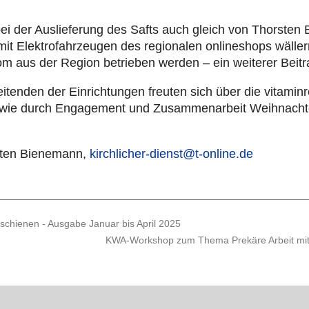
 der Aus­lie­fe­rung des Safts auch gleich von Thorsten Bi
Elek­tro­fahr­zeu­gen des regio­na­len online­shops wäl­ler­ma
trom aus der Region betrie­ben werden – ein weiterer Beitrag
i­ten­den der Ein­rich­tun­gen freuten sich über die vit­amin­
, wie durch Enga­ge­ment und Zusam­men­ar­beit Weih­nach­t
ten Bie­ne­mann,
kirchlicher-dienst@t‑online.de
rschienen - Ausgabe Januar bis April 2025
KWA-Workshop zum Thema Prekäre Arbeit mit 