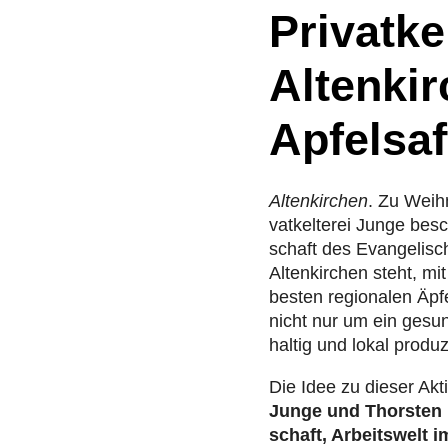
Privatke
Altenkir
Apfelsaf
Alten­kir­chen
. Zu Weih­
vat­kel­te­rei Junge be
schaft des Evan­ge­li­sc
Alten­kir­chen steht, mi
besten regio­na­len Äpf
nicht nur um ein gesun
hal­tig und lokal pro­du­z
Die Idee zu dieser Akt
Junge und Thorsten Bi
schaft, Arbeits­welt im