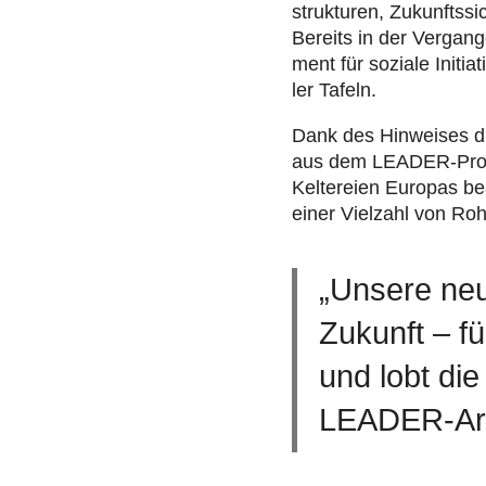
struk­tu­ren, Zukunfts­s
Bereits in der Ver­gan­g
ment für soziale Initia­
ler Tafeln.
Dank des Hin­wei­ses du
aus dem LEADER-Progra
Kel­te­reien Europas be
einer Vielzahl von Roh­
„Unsere neu
Zukunft – f
und lobt di
LEADER-Arb