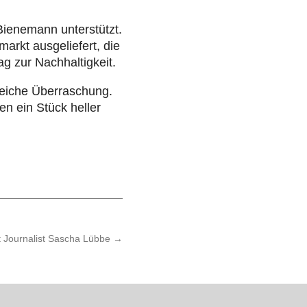
e­ne­mann unter­stützt.
rkt aus­ge­lie­fert, die
 zur Nach­hal­tig­keit.
rei­che Über­ra­schung.
en ein Stück heller
Journalist Sascha Lübbe
→