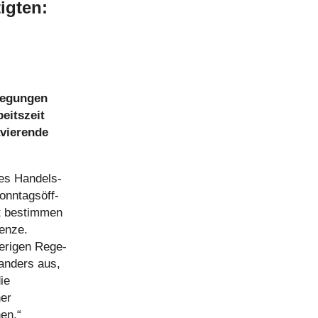
igten:
e­gun­gen
eits­zeit
­vie­rende
des Han­dels­
onn­tags­öff­
t bestim­men
renze.
he­ri­gen Rege­
t anders aus,
die
ner
hen.“