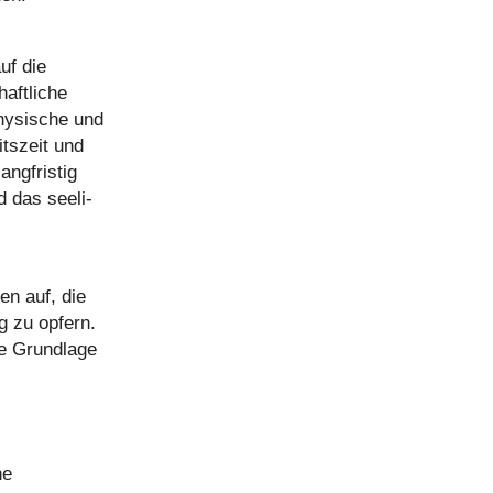
auf die
ft­li­che
hy­si­sche und
ts­zeit und
ng­fris­tig
 das see­li­
nen auf, die
ig zu opfern.
ne Grund­lage
ne