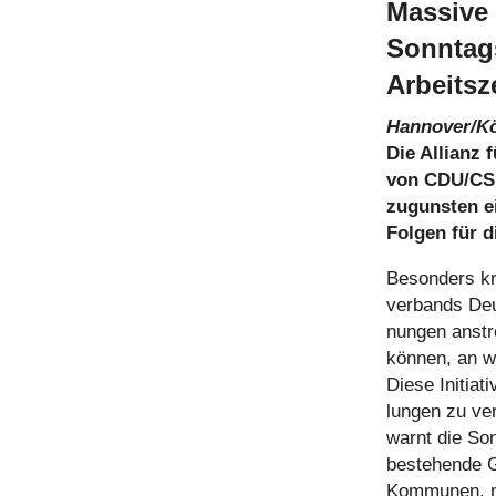
Massive 
Sonntags
Arbeitsze
Hannover/Kö
Die Allianz f
von CDU/CSU 
zuguns­ten ei
Folgen für d
Beson­ders kri
ver­bands Deut
nun­gen anst
können, an we
Diese Initia­t
lun­gen zu ver
warnt die Sonn
bestehende Ge
Kommunen, mi