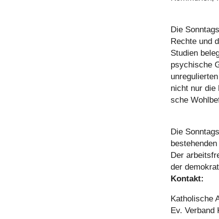
Die Sonn­tags­a
Rechte und die
Studien beleg
psy­chi­sche G
unre­gu­lier­t
nicht nur die
sche Wohl­be­
Die Sonn­tags­
bestehen­den 
Der arbeits­f
der demo­kra­
Kontakt:
Katho­li­sche 
Ev. Verband K