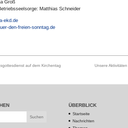
nna Groß
 Betriebs­seel­sorge: Matthias Schnei­der
a-ekd.de
fuer-den-freien-sonntag.de
gottesdienst auf dem Kirchentag
Unsere Aktivitäte
HEN
ÜBERBLICK
Startseite
Nachrichten