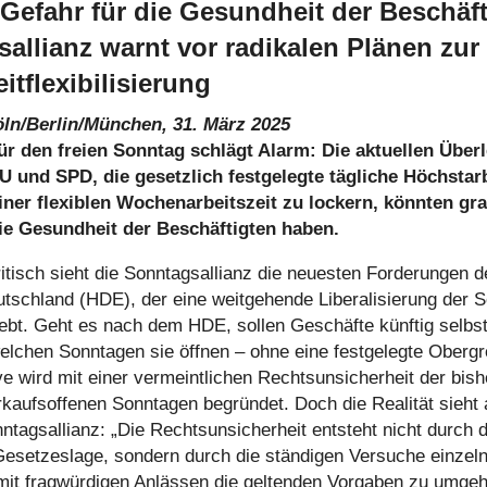
Gefahr für die Gesundheit der Beschäft
allianz warnt vor radikalen Plänen zur
itflexibilisierung
ln/Berlin/München, 31. März 2025
ür den freien Sonntag schlägt Alarm: Die aktu­el­len Über­l
und SPD, die gesetz­lich fest­ge­legte tägliche Höchst­ar­b
ner fle­xi­blen Wochen­ar­beits­zeit zu lockern, könnten gra
ie Gesund­heit der Beschäf­tig­ten haben.
tisch sieht die Sonn­tags­al­li­anz die neuesten For­de­run­gen 
sch­land (HDE), der eine weit­ge­hende Libe­ra­li­sie­rung der S
rebt. Geht es nach dem HDE, sollen Geschäfte künftig selbs
lchen Sonn­ta­gen sie öffnen – ohne eine fest­ge­legte Ober­g
ive wird mit einer ver­meint­li­chen Rechts­un­si­cher­heit der bis­
­kaufs­of­fe­nen Sonn­ta­gen begrün­det. Doch die Realität sieh
­tags­al­li­anz: „Die Rechts­un­si­cher­heit entsteht nicht durch 
set­zes­lage, sondern durch die stän­di­gen Versuche ein­zel­
t frag­wür­di­gen Anlässen die gel­ten­den Vorgaben zu umge