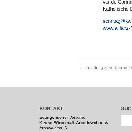
ver.di: Cori
Katho­li­sche
sonntag@kw
www.allianz-
←
Einladung zum Handwerks
KONTAKT
SUC
Evan­ge­li­scher Verband
Kirche-Wirt­schaft-Arbeits­welt e. V.
Arns­waldt­str. 6