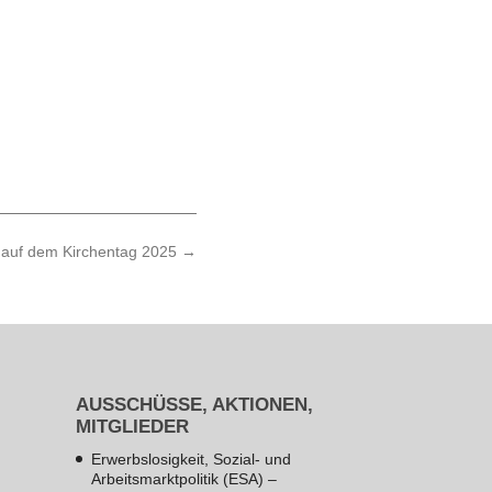
n auf dem Kirchentag 2025
→
AUSSCHÜSSE, AKTIONEN,
MITGLIEDER
Erwerbslosigkeit, Sozial- und
Arbeitsmarktpolitik (ESA) –