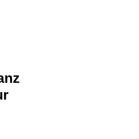
anz
ur