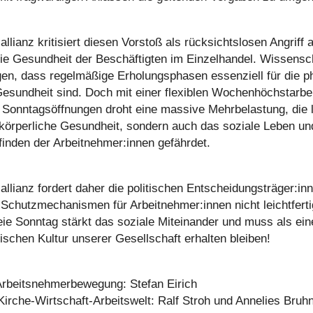
l­li­anz kri­ti­siert diesen Vorstoß als rück­sichts­lo­sen Angriff 
 Gesund­heit der Beschäf­tig­ten im Ein­zel­han­del. Wis­sen­scha
en, dass regel­mä­ßige Erho­lungs­pha­sen essen­zi­ell für die p
esund­heit sind. Doch mit einer fle­xi­blen Wochen­höchst­ar­bei
en Sonn­tags­öff­nun­gen droht eine massive Mehr­be­las­tung, die la
 kör­per­li­che Gesund­heit, sondern auch das soziale Leben und
fin­den der Arbeitnehmer:innen gefähr­det.
al­li­anz fordert daher die poli­ti­schen Entscheidungsträger:in
Schutz­me­cha­nis­men für Arbeitnehmer:innen nicht leicht­fer­t
reie Sonntag stärkt das soziale Mit­ein­an­der und muss als ei
ti­schen Kultur unserer Gesell­schaft erhalten bleiben!
Arbeits­neh­mer­be­we­gung: Stefan Eirich
irche-Wirt­schaft-Arbeits­welt: Ralf Stroh und Annelies Bruh