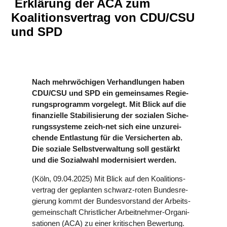
Erklärung der ACA zum
Koalitionsvertrag von CDU/CSU
und SPD
Nach mehr­wö­chi­gen Ver­hand­lun­gen haben
CDU/CSU und SPD ein gemein­sa­mes Regie­
rungs­pro­gramm vor­ge­legt. Mit Blick auf die
finan­zi­elle Sta­bi­li­sie­rung der sozialen Siche­
rungs­sys­teme zeich-net sich eine unzu­rei­
chende Ent­las­tung für die Ver­si­cher­ten ab.
Die soziale Selbst­ver­wal­tung soll gestärkt
und die Sozi­al­wahl moder­ni­siert werden.
(Köln, 09.04.2025) Mit Blick auf den Koali­ti­ons­
ver­trag der geplan­ten schwarz-roten Bun­des­re­
gie­rung kommt der Bun­des­vor­stand der Arbeits­
ge­mein­schaft Christ­li­cher Arbeit­neh­mer-Orga­ni­
sa­tio­nen (ACA) zu einer kri­ti­schen Bewer­tung.