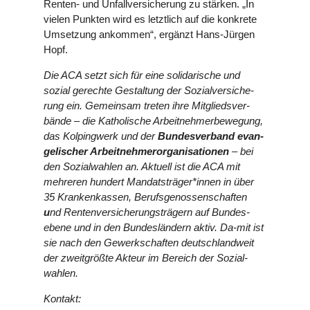
Renten- und Unfall­ver­si­che­rung zu stärken. „In
vielen Punkten wird es letzt­lich auf die konkrete
Umset­zung ankommen“, ergänzt Hans-Jürgen
Hopf.
Die ACA setzt sich für eine soli­da­ri­sche und
sozial gerechte Gestal­tung der Sozi­al­ver­si­che­
rung ein. Gemein­sam treten ihre Mit­glieds­ver­
bände – die Katho­li­sche Arbeit­neh­mer­be­we­gung,
das Kol­ping­werk und der
Bun­des­ver­band evan­
ge­li­scher Arbeit­neh­mer­or­ga­ni­sa­tio­nen
– bei
den Sozi­al­wah­len an. Aktuell ist die ACA mit
mehreren hundert Mandatsträger*innen in über
35 Kran­ken­kas­sen, Berufs­ge­nos­sen­schaf­ten
u
nd Ren­ten­ver­si­che­rungs­trä­gern auf Bun­des­
ebene und in den Bun­des­län­dern aktiv. Da-mit ist
sie nach den Gewerk­schaf­ten deutsch­land­weit
der zweit­größte Akteur im Bereich der Sozial-
wahlen.
Kontakt: