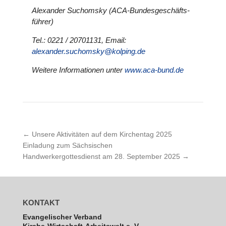
Alex­an­der Such­om­sky (ACA-Bun­des­ge­schäfts­
füh­rer)
Tel.: 0221 / 20701131, Email:
alexander.suchomsky@kolping.de
Weitere Infor­ma­tio­nen unter
www.aca-bund.de
←
Unsere Aktivitäten auf dem Kirchentag 2025
Einladung zum Sächsischen
Handwerkergottesdienst am 28. September 2025
→
KONTAKT
Evan­ge­li­scher Verband
Kirche-Wirt­schaft-Arbeits­welt e. V.