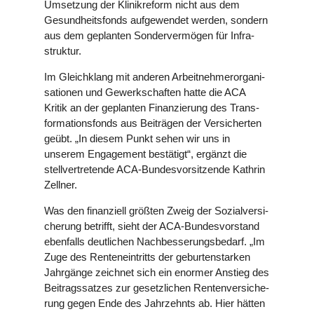
Umset­zung der Kli­nik­re­form nicht aus dem
Gesund­heits­fonds auf­ge­wen­det werden, sondern
aus dem geplan­ten Son­der­ver­mö­gen für Infra­
struk­tur.
Im Gleich­klang mit anderen Arbeit­neh­mer­or­ga­ni­
sa­tio­nen und Gewerk­schaf­ten hatte die ACA
Kritik an der geplan­ten Finan­zie­rung des Trans­
for­ma­ti­ons­fonds aus Bei­trä­gen der Ver­si­cher­ten
geübt. „In diesem Punkt sehen wir uns in
unserem Enga­ge­ment bestä­tigt“, ergänzt die
stell­ver­tre­tende ACA-Bun­des­vor­sit­zende Kathrin
Zellner.
Was den finan­zi­ell größten Zweig der Sozi­al­ver­si­
che­rung betrifft, sieht der ACA-Bun­des­vor­stand
eben­falls deut­li­chen Nach­bes­se­rungs­be­darf. „Im
Zuge des Ren­ten­ein­tritts der gebur­ten­star­ken
Jahr­gänge zeichnet sich ein enormer Anstieg des
Bei­trags­sat­zes zur gesetz­li­chen Ren­ten­ver­si­che­
rung gegen Ende des Jahr­zehnts ab. Hier hätten