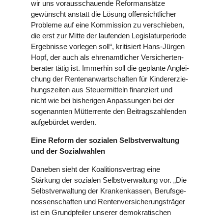
wir uns vor­aus­schau­ende Reform­an­sätze
gewünscht anstatt die Lösung offen­sicht­li­cher
Probleme auf eine Kom­mis­sion zu ver­schie­ben,
die erst zur Mitte der lau­fen­den Legis­la­tur­pe­ri­ode
Ergeb­nisse vorlegen soll“, kri­ti­siert Hans-Jürgen
Hopf, der auch als ehren­amt­li­cher Ver­si­cher­ten­
be­ra­ter tätig ist. Immerhin soll die geplante Anglei­
chung der Ren­ten­an­wart­schaf­ten für Kin­der­er­zie­
hungs­zei­ten aus Steu­er­mit­teln finan­ziert und
nicht wie bei bis­he­ri­gen Anpas­sun­gen bei der
soge­nann­ten Müt­ter­rente den Bei­trags­zah­len­den
auf­ge­bür­det werden.
Eine Reform der sozialen Selbst­ver­wal­tung
und der Sozi­al­wah­len
Daneben sieht der Koali­ti­ons­ver­trag eine
Stärkung der sozialen Selbst­ver­wal­tung vor. „Die
Selbst­ver­wal­tung der Kran­ken­kas­sen, Berufs­ge­
nos­sen­schaf­ten und Ren­ten­ver­si­che­rungs­trä­ger
ist ein Grund­pfei­ler unserer demo­kra­ti­schen