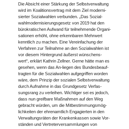
Die Absicht einer Stärkung der Selbst­ver­wal­tung
wird im Koali­ti­ons­ver­trag mit dem Ziel moder­ni­
sier­ter Sozi­al­wah­len ver­bun­den. „Das Sozi­al­
wahl­mo­der­ni­sie­rungs­ge­setz von 2019 hat den
büro­kra­ti­schen Aufwand für teil­neh­mende Orga­ni­
sa­tio­nen erhöht, ohne erkenn­ba­ren Mehrwert
kennt­lich zu machen. Eine Ver­ein­fa­chung der
Ver­fah­ren zur Teil­nahme an den Sozi­al­wah­len ist
vor diesem Hin­ter­grund äußerst wün­schens­
wert“, erklärt Kathrin Zellner. Gerne hätte man es
gesehen, wenn das An-liegen des Bun­des­be­auf­
trag­ten für die Sozi­al­wah­len auf­ge­grif­fen worden
wäre, dem Prinzip der sozialen Selbst­ver­wal­tung
durch Aufnahme in das Grund­ge­setz Ver­fas­
sungs­rang zu ver­lei­hen. Wich­ti­ger sei es jedoch,
dass nun greif­bare Maß­nah­men auf den Weg
gebracht würden, um die Mit­be­stim­mungs­mög­
lich­kei­ten der ehren­amt­lich Enga­gier­ten in den
Ver­wal­tungs­rä­ten der Kran­ken­kas­sen sowie Vor­
stän­den und Ver­tre­ter­ver­samm­lun­gen von