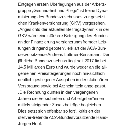
Entgegen ersten Über­le­gun­gen aus der Arbeits­
gruppe „Gesund-heit und Pflege“ ist keine Dyna­
mi­sie­rung des Bun­des­zu­schus­ses zur gesetz­li­
chen Kran­ken­ver­si­che­rung (GKV) vor­ge­se­hen.
„Ange­sichts der aktu­el­len Bei­trags­dy­na­mik in der
GKV wäre eine stärkere Betei­li­gung des Bundes
an der Finan­zie­rung ver­si­che­rungs­frem­der Leis­
tun­gen dringend geboten“, erklärt der ACA-Bun­
des­vor­sit­zende Andreas Luttmer-Bensmann. Der
jähr­li­che Bun­des­zu­schuss liegt seit 2017 fix bei
14,5 Mil­li­ar­den Euro und wurde weder an die all­
ge­mei­nen Preis­stei­ge­run­gen noch hin-sicht­lich
deutlich gestie­ge­ner Ausgaben in der sta­tio­nä­ren
Ver­sor­gung sowie bei Arz­nei­mit­teln ange-passt.
„Die Rechnung durften in den ver­gan­ge­nen
Jahren die Ver­si­cher­ten und Arbeitgeber*innen
mittels stei­gen­der Zusatz­bei­träge beglei­chen.
Dies setzt sich offenbar so fort“, kri­ti­siert der
stellver-tretende ACA-Bun­des­vor­sit­zende Hans-
Jürgen Hopf.