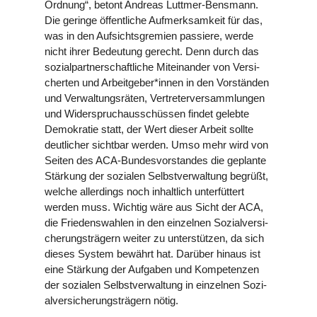
Ordnung“, betont Andreas Luttmer-Bensmann.
Die geringe öffent­li­che Auf­merk­sam­keit für das,
was in den Auf­sichts­gre­mien passiere, werde
nicht ihrer Bedeu­tung gerecht. Denn durch das
sozi­al­part­ner­schaft­li­che Mit­ein­an­der von Ver­si­
cher­ten und Arbeitgeber*innen in den Vor­stän­den
und Ver­wal­tungs­rä­ten, Ver­tre­ter­ver­samm­lun­gen
und Wider­spruch­aus­schüs­sen findet gelebte
Demo­kra­tie statt, der Wert dieser Arbeit sollte
deut­li­cher sichtbar werden. Umso mehr wird von
Seiten des ACA-Bun­des­vor­stan­des die geplante
Stärkung der sozialen Selbst­ver­wal­tung begrüßt,
welche aller­dings noch inhalt­lich unter­füt­tert
werden muss. Wichtig wäre aus Sicht der ACA,
die Frie­dens­wah­len in den ein­zel­nen Sozi­al­ver­si­
che­rungs­trä­gern weiter zu unter­stüt­zen, da sich
dieses System bewährt hat. Darüber hinaus ist
eine Stärkung der Aufgaben und Kom­pe­ten­zen
der sozialen Selbst­ver­wal­tung in ein­zel­nen Sozi­
al­ver­si­che­rungs­trä­gern nötig.