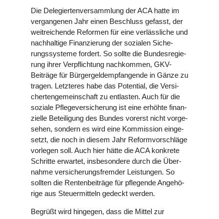
Die Dele­gier­ten­ver­samm­lung der ACA hatte im
ver­gan­ge­nen Jahr einen Beschluss gefasst, der
weit­rei­chende Reformen für eine ver­läss­li­che und
nach­hal­tige Finan­zie­rung der sozialen Siche­
rungs­sys­teme fordert. So sollte die Bun­des­re­gie­
rung ihrer Ver­pflich­tung nach­kom­men, GKV-
Beiträge für Bür­ger­geld­emp­fan­gende in Gänze zu
tragen. Letz­te­res habe das Poten­tial, die Ver­si­
cher­ten­ge­mein­schaft zu ent­las­ten. Auch für die
soziale Pfle­ge­ver­si­che­rung ist eine erhöhte finan­
zi­elle Betei­li­gung des Bundes vorerst nicht vor­ge­
se­hen, sondern es wird eine Kom­mis­sion ein­ge­
setzt, die noch in diesem Jahr Reform­vor­schläge
vorlegen soll. Auch hier hätte die ACA konkrete
Schritte erwartet, ins­be­son­dere durch die Über­
nahme ver­si­che­rungs­frem­der Leis­tun­gen. So
sollten die Ren­ten­bei­träge für pfle­gende Ange­hö­
rige aus Steu­er­mit­teln gedeckt werden.
Begrüßt wird hingegen, dass die Mittel zur