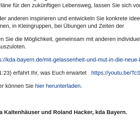
 Pläne für den zukünf­ti­gen Lebens­weg, lassen Sie sich v
 anderen inspi­rie­ren und ent­wi­ckeln Sie konkrete Ide
io­nen, in Klein­grup­pen, bei Übungen und Zeiten der
Sie die Mög­lich­keit, gemein­sam mit anderen indi­vi­du­elle
­zu­lo­ten.
s://kda-bayern.de/mit-gelassenheit-und-mut-in-die-neue
1:23) erfahrt Ihr, was Euch erwartet
https://youtu.be/
lyer können Sie
hier her­un­ter­la­den.
 Kal­ten­häu­ser und Roland Hacker, kda Bayern.