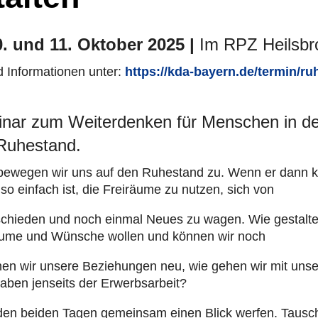
0. und 11. Oktober 2025 |
Im RPZ Heilsbr
Infor­ma­tio­nen unter:
https://kda-bayern.de/termin/ru
nar zum Weiterdenken für Menschen in den
Ruhestand.
g bewegen wir uns auf den Ruhe­stand zu. Wenn er dann k
 so einfach ist, die Frei­räume zu nutzen, sich von
schie­den und noch einmal Neues zu wagen. Wie gestal­t
ume und Wünsche wollen und können wir noch
rdnen wir unsere Bezie­hun­gen neu, wie gehen wir mit uns
aben jenseits der Erwerbs­ar­beit?
n den beiden Tagen gemein­sam einen Blick werfen. Tausc