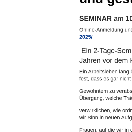
SEMINAR
am
1
Online-Anmel­dung und 
2025/
Ein 2‑Tage-Semi
Jahren vor dem 
Ein Arbeits­le­ben lan
fest, dass es gar nicht
Gewohn­tem zu ver­ab­
Übergang, welche Trä
ver­wirk­li­chen, wie o
wir Sinn in neuen Aufg
Fragen, auf die wir i