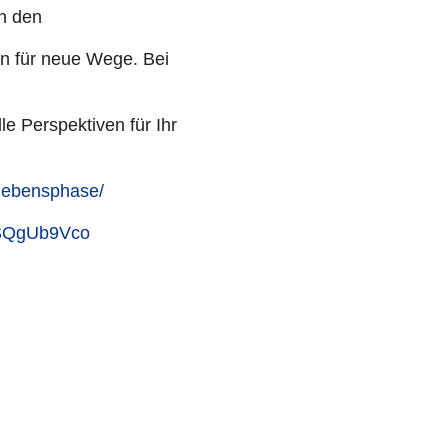
on den
en für neue Wege. Bei
 Per­spek­ti­ven für Ihr
-lebensphase/
TcSQgUb9Vco