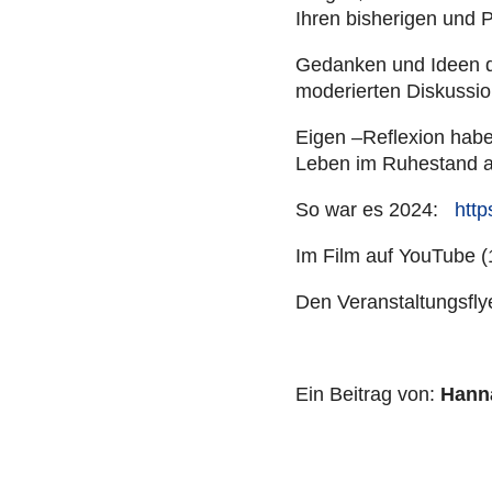
Ihren bis­he­ri­gen und
Gedanken und Ideen der
mode­rier­ten Dis­kus­s
Eigen –Refle­xion haben 
Leben im Ruhe­stand aus
So war es 2024:
http
Im Film auf YouTube (
Den Ver­an­stal­tungs­f
Ein Beitrag von:
Hanna