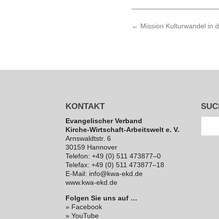
←
Mission Kulturwandel in d
KONTAKT
SUC
Evan­ge­li­scher Verband
Kirche-Wirt­schaft-Arbeits­welt e. V.
Arns­waldt­str. 6
30159 Hannover
Telefon: +49 (0) 511 473877–0
Telefax: +49 (0) 511 473877–18
E‑Mail: info@kwa-ekd.de
www.kwa-ekd.de
Folgen Sie uns auf …
» Facebook
» YouTube