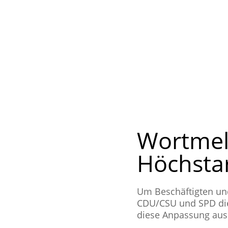
Wortmel
Höchstar
Um Beschäf­tig­ten und 
CDU/CSU und SPD die H
diese Anpas­sung aus ch