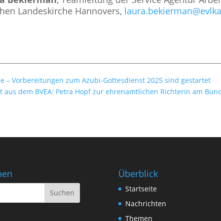
schen Lan­des­kir­che Han­no­vers,
laura.bekierman@evlka
e – Vorbereitungen zum Azubi-Gottesdienst 2025 sind gestartet
ht aus dem BVEA: Petra Hopf zur ehrenamtlichen Richterin am Bund
hen
Überblick
Startseite
Nachrichten
Themen