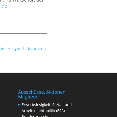
.de
essozialgericht berufen
→
Ausschüsse, Aktionen,
Mitglieder
Erwerbslosigkeit, Sozial- und
Arbeitsmarktpolitik (ESA) –
Bundesausschuss