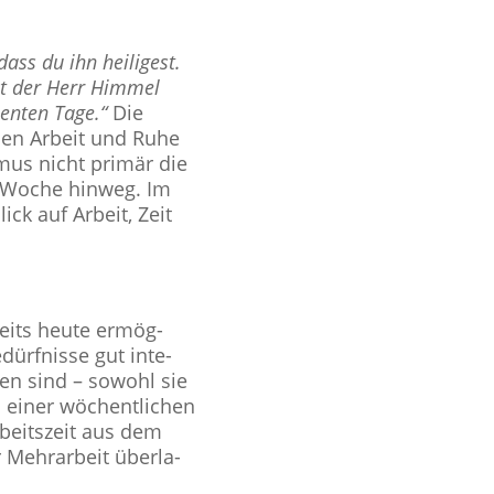
ass du ihn hei­li­gest.
at der Herr Himmel
en­ten Tage.“
Die
schen Arbeit und Ruhe
hmus nicht primär die
ie Woche hinweg. Im
ick auf Arbeit, Zeit
bereits heute ermög­
dürf­nisse gut inte­
nzen sind – sowohl sie
i einer wöchent­li­chen
­beits­zeit aus dem
Mehr­ar­beit über­la­