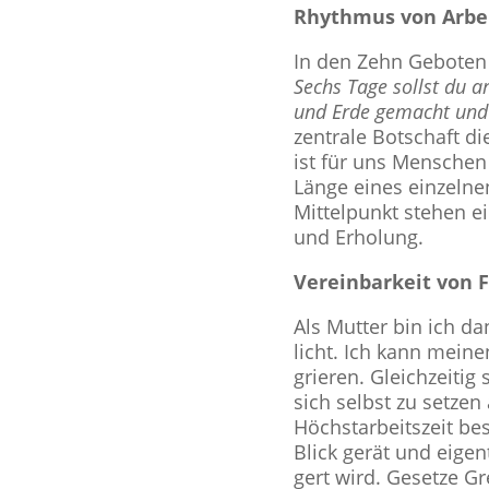
Rhythmus von Arbe
In den Zehn Geboten
Sechs Tage sollst du a
und Erde gemacht und d
zentrale Bot­schaft di
ist für uns Menschen 
Länge eines ein­zel­n
Mit­tel­punkt stehen e
und Erholung.
Ver­ein­bar­keit von
Als Mutter bin ich dank
licht. Ich kann meinen
grie­ren. Gleich­zei­ti
sich selbst zu setzen 
Höchst­ar­beits­zeit b
Blick gerät und eigent
gert wird. Gesetze G