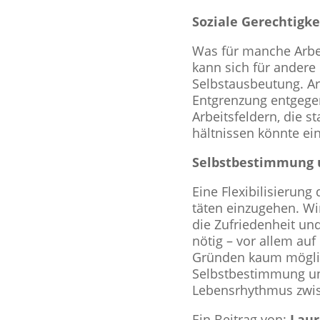
Soziale Gerech­tig­ke
Was für manche Arbeit
kann sich für andere 
Selbst­aus­beu­tung. A
Ent­gren­zung ent­ge­ge
Arbeits­fel­dern, die 
hält­nis­sen könnte ei
Selbst­be­stim­mung 
Eine Fle­xi­bi­li­sie­ru
tä­ten ein­zu­ge­hen. 
die Zufrie­den­heit un
nötig – vor allem auf 
Gründen kaum möglich i
Selbst­be­stim­mung u
Lebens­rhyth­mus zwi
Ein Beitrag von:
Laur