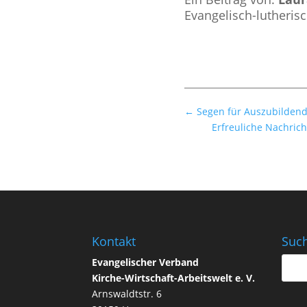
Evan­ge­lisch-luthe­ri­
←
Segen für Auszubildend
Erfreuliche Nachric
Kontakt
Suc
Evan­ge­li­scher Verband
Kirche-Wirt­schaft-Arbeits­welt e. V.
Arns­waldt­str. 6