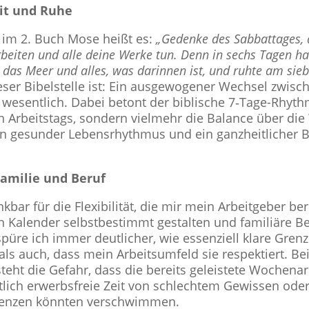
it und Ruhe
 im 2. Buch Mose heißt es:
„Gedenke des Sab­bat­ta­ges, d
rbeiten und alle deine Werke tun. Denn in sechs Tagen h
as Meer und alles, was darinnen ist, und ruhte am sie­b
eser Bibel­stelle ist: Ein aus­ge­wo­ge­ner Wechsel zwi
wesent­lich. Dabei betont der bibli­sche 7‑Tage-Rhyt
en Arbeits­tags, sondern vielmehr die Balance über d
in gesunder Lebens­rhyth­mus und ein ganz­heit­li­cher Bl
 Familie und Beruf
bar für die Fle­xi­bi­li­tät, die mir mein Arbeit­ge­ber 
 Kalender selbst­be­stimmt gestal­ten und fami­liäre Be
g spüre ich immer deut­li­cher, wie essen­zi­ell klare Gre
als auch, dass mein Arbeits­um­feld sie respek­tiert. Be
esteht die Gefahr, dass die bereits geleis­tete Wochen­ar
­lich erwerbs­freie Zeit von schlech­tem Gewissen oder 
renzen könnten ver­schwim­men.