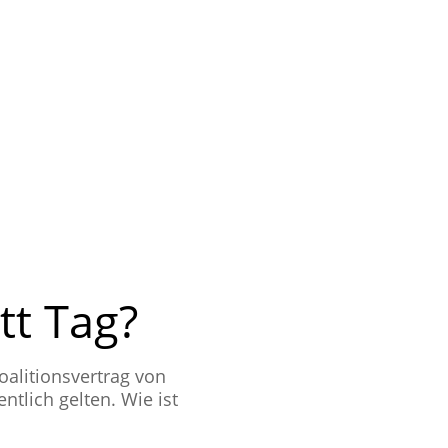
tt Tag?
li­ti­ons­ver­trag von
t­lich gelten. Wie ist