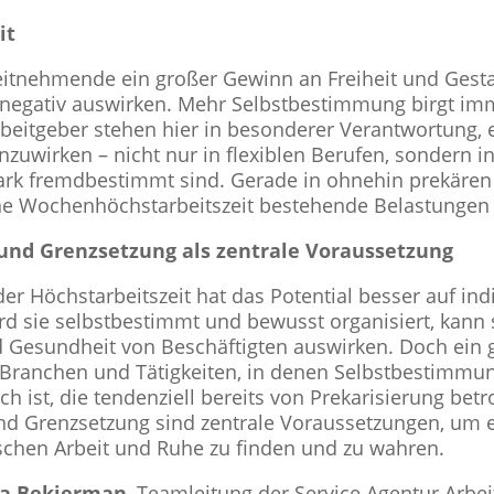
it
­neh­mende ein großer Gewinn an Freiheit und Gestal­t
negativ aus­wir­ken. Mehr Selbst­be­stim­mung birgt im
rbeit­ge­ber stehen hier in beson­de­rer Ver­ant­wor­tung
n­zu­wir­ken – nicht nur in fle­xi­blen Berufen, sondern i
stark fremd­be­stimmt sind. Gerade in ohnehin prekären 
ne Wochen­höchst­ar­beits­zeit bestehende Belas­tun­gen 
und Grenz­set­zung als zentrale Vor­aus­set­zung
ng der Höchst­ar­beits­zeit hat das Poten­tial besser auf indi­
Wird sie selbst­be­stimmt und bewusst orga­ni­siert, kann
d Gesund­heit von Beschäf­tig­ten aus­wir­ken. Doch ein 
Branchen und Tätig­kei­ten, in denen Selbst­be­stim­mung
st, die ten­den­zi­ell bereits von Pre­ka­ri­sie­rung bet
nd Grenz­set­zung sind zentrale Vor­aus­set­zun­gen, u
schen Arbeit und Ruhe zu finden und zu wahren.
a Bekier­man
, Team­lei­tung der Service Agentur Arbei