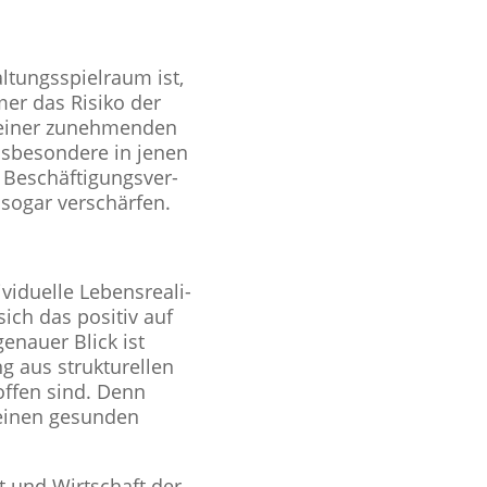
ungs­spiel­raum ist,
mer das Risiko der
, einer zuneh­men­den
ns­be­son­dere in jenen
Beschäf­ti­gungs­ver­
sogar ver­schär­fen.
vi­du­elle Lebens­rea­li­
 sich das positiv auf
genauer Blick ist
 aus struk­tu­rel­len
rof­fen sind. Denn
m einen gesunden
t und Wirt­schaft der