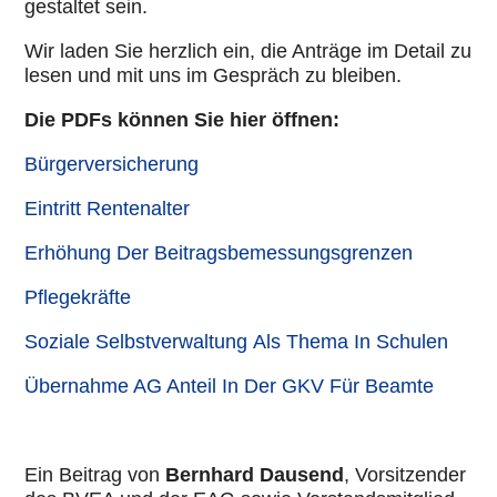
ge­stal­tet sein.
Wir laden Sie herzlich ein, die Anträge im Detail zu
lesen und mit uns im Gespräch zu bleiben.
Die PDFs können Sie hier öffnen:
Bürgerversicherung
Eintritt Ren­ten­al­ter
Erhöhung Der Bei­trags­be­mes­sungs­gren­zen
Pflegekräfte
Soziale Selbst­ver­wal­tung
Als Thema In Schulen
Übernahme AG Anteil In Der GKV Für Beamte
Ein Beitrag von
Bernhard Dausend
, Vor­sit­zen­der