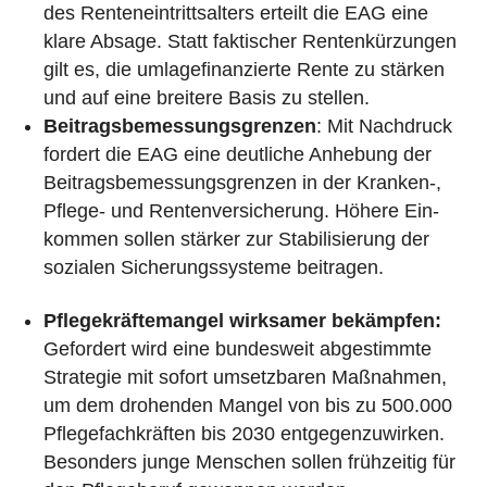
des Ren­ten­ein­tritts­al­ters erteilt die EAG eine
klare Absage. Statt fak­ti­scher Ren­ten­kür­zun­gen
gilt es, die umla­ge­fi­nan­zierte Rente zu stärken
und auf eine breitere Basis zu stellen.
Bei­trags­be­mes­sungs­gren­zen
: Mit Nach­druck
fordert die EAG eine deut­li­che Anhebung der
Bei­trags­be­mes­sungs­gren­zen in der Kranken‑,
Pflege- und Ren­ten­ver­si­che­rung. Höhere Ein­
kom­men sollen stärker zur Sta­bi­li­sie­rung der
sozialen Siche­rungs­sys­teme bei­tra­gen.
Pfle­ge­kräf­te­man­gel wirk­sa­mer bekämp­fen:
Gefor­dert wird eine bun­des­weit abge­stimmte
Stra­te­gie mit sofort umsetz­ba­ren Maß­nah­men,
um dem dro­hen­den Mangel von bis zu 500.000
Pfle­ge­fach­kräf­ten bis 2030 ent­ge­gen­zu­wir­ken.
Beson­ders junge Menschen sollen früh­zei­tig für