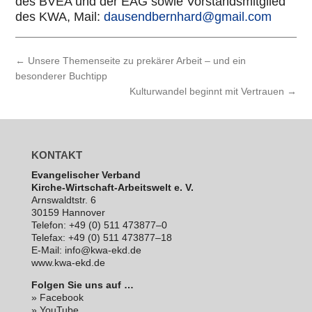
des BVEA und der EAG sowie Vor­stands­mit­glied
des KWA, Mail:
dausendbernhard@gmail.com
←
Unsere Themenseite zu prekärer Arbeit – und ein
besonderer Buchtipp
Kulturwandel beginnt mit Vertrauen
→
KONTAKT
Evan­ge­li­scher Verband
Kirche-Wirt­schaft-Arbeits­welt e. V.
Arns­waldt­str. 6
30159 Hannover
Telefon: +49 (0) 511 473877–0
Telefax: +49 (0) 511 473877–18
E‑Mail: info@kwa-ekd.de
www.kwa-ekd.de
Folgen Sie uns auf …
» Facebook
» YouTube