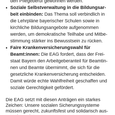
den Pfle­ge­be­ruf gewonnen werden.
Soziale Selbst­ver­wal­tung in die Bil­dungs­ar­
beit ein­bin­den:
Das Thema soll ver­bind­lich in
die Lehr­pläne baye­ri­scher Schulen sowie in
kirch­li­che Bil­dungs­an­ge­bote auf­ge­nom­men
werden, um demo­kra­ti­sche Teilhabe und Mit­be­
stim­mung stärker ins Bewusst­sein zu rücken.
Faire Kran­ken­ver­si­che­rungs­wahl für
Beamt:innen:
Die EAG fordert, dass der Frei­
staat Bayern den Arbeit­ge­ber­an­teil für Beam­tin­
nen und Beamte über­nimmt, die sich für die
gesetz­li­che Kran­ken­ver­si­che­rung ent­schei­den.
Damit würde echte Wahl­frei­heit geschaf­fen und
soziale Gerech­tig­keit geför­dert.
Die EAG setzt mit diesen Anträgen ein starkes
Zeichen: Unsere sozialen Siche­rungs­sys­teme
müssen gerecht, zukunfts­fest und soli­da­risch aus­