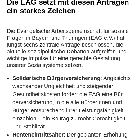
Die EAG setzt mit diesen Anträgen
ein starkes Zeichen
Die Evan­ge­li­sche Arbeits­ge­mein­schaft für soziale
Fragen in Bayern und Thü­rin­gen (EAG e.V.) hat
jüngst sechs zentrale Anträge beschlos­sen, die
aktuelle sozi­al­po­li­ti­sche Debatten auf­grei­fen und
wichtige Impulse für eine gerechte Gestal­tung
unserer Sozi­al­sys­teme setzen.
Soli­da­ri­sche Bür­ger­ver­si­che­rung
: Ange­sichts
wach­sen­der Ungleich­heit und stei­gen­der
Gesund­heits­kos­ten fordert die EAG eine Bür­
ger­ver­si­che­rung, in die alle Bür­ge­rin­nen und
Bürger ent­spre­chend ihrer Leis­tungs­fä­hig­keit
ein­zah­len – ein Beitrag zu mehr Gerech­tig­keit
und Sta­bi­li­tät.
Ren­ten­ein­tritts­al­ter
: Der geplan­ten Erhöhung