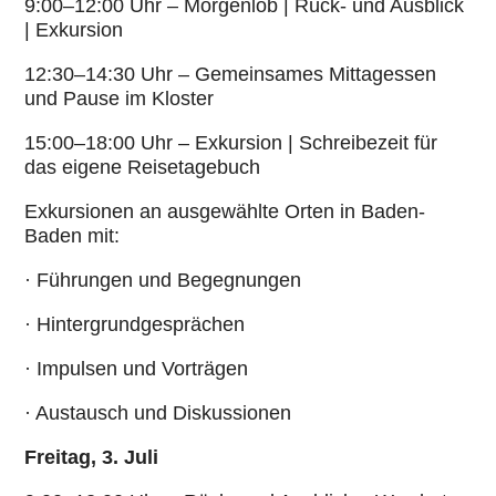
9:00–12:00 Uhr – Mor­gen­lob | Rück- und Ausblick
| Exkur­sion
12:30–14:30 Uhr – Gemein­sa­mes Mit­tag­essen
und Pause im Kloster
15:00–18:00 Uhr – Exkur­sion | Schrei­be­zeit für
das eigene Rei­se­ta­ge­buch
Exkur­sio­nen an aus­ge­wählte Orten in Baden-
Baden mit:
· Führungen und Begeg­nun­gen
· Hin­ter­grund­ge­sprä­chen
· Impulsen und Vor­trä­gen
· Aus­tausch und Dis­kus­sio­nen
Freitag, 3. Juli