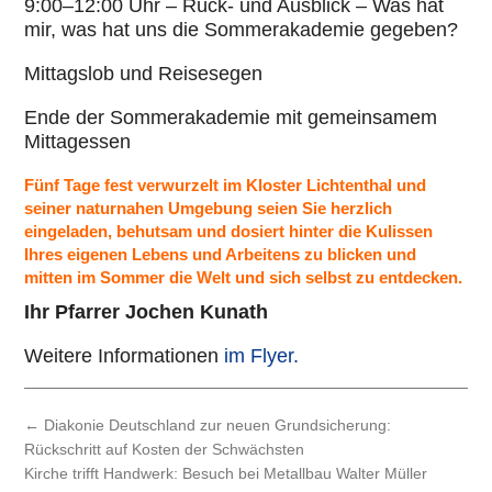
9:00–12:00 Uhr – Rück- und Ausblick – Was hat
mir, was hat uns die Som­mer­aka­de­mie gegeben?
Mit­tags­lob und Rei­se­se­gen
Ende der Som­mer­aka­de­mie mit gemein­sa­mem
Mit­tag­essen
Fünf Tage fest verwurzelt im Kloster Lichtenthal und
seiner naturnahen Umgebung seien Sie herzlich
eingeladen, behutsam und dosiert hinter die Kulissen
Ihres eigenen Lebens und Arbeitens zu blicken und
mitten im Sommer die Welt und sich selbst zu entdecken.
Ihr Pfarrer Jochen Kunath
Weitere Infor­ma­tio­nen
im Flyer.
←
Diakonie Deutschland zur neuen Grundsicherung:
Rückschritt auf Kosten der Schwächsten
Kirche trifft Handwerk: Besuch bei Metallbau Walter Müller