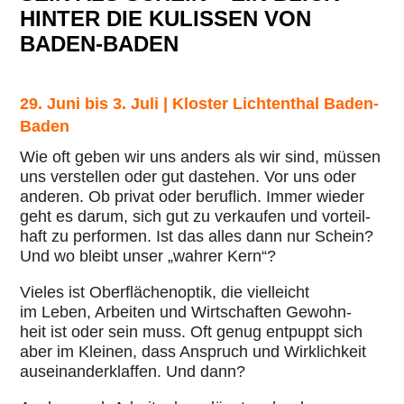
HINTER DIE KULISSEN VON
BADEN-BADEN
29. Juni bis 3. Juli | Kloster Lichtenthal Baden-
Baden
Wie oft geben wir uns anders als wir sind, müssen
uns ver­stel­len oder gut dastehen. Vor uns oder
anderen. Ob privat oder beruf­lich. Immer wieder
geht es darum, sich gut zu ver­kau­fen und vor­teil­
haft zu per­for­men. Ist das alles dann nur Schein?
Und wo bleibt unser „wahrer Kern“?
Vieles ist Ober­flä­chen­op­tik, die viel­leicht
im Leben, Arbeiten und Wirt­schaf­ten Gewohn­
heit ist oder sein muss. Oft genug entpuppt sich
aber im Kleinen, dass Anspruch und Wirk­lich­keit
aus­ein­an­der­klaf­fen. Und dann?