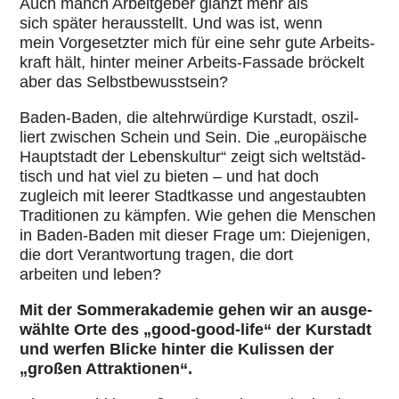
Auch manch Arbeit­ge­ber glänzt mehr als
sich später her­aus­stellt. Und was ist, wenn
mein Vor­ge­setz­ter mich für eine sehr gute Arbeits­
kraft hält, hinter meiner Arbeits-Fassade bröckelt
aber das Selbst­be­wusst­sein?
Baden-Baden, die altehrwürdige Kurstadt, oszil­
liert zwischen Schein und Sein. Die „euro­päi­sche
Haupt­stadt der Lebens­kul­tur“ zeigt sich welt­städ­
tisch und hat viel zu bieten – und hat doch
zugleich mit leerer Stadt­kasse und ange­staub­ten
Tra­di­tio­nen zu kämpfen. Wie gehen die Menschen
in Baden-Baden mit dieser Frage um: Die­je­ni­gen,
die dort Ver­ant­wor­tung tragen, die dort
arbeiten und leben?
Mit der Som­mer­aka­de­mie gehen wir an aus­ge­
wählte Orte des „good-good-life“ der Kurstadt
und werfen Blicke hinter die Kulissen der
„großen Attrak­tio­nen“.