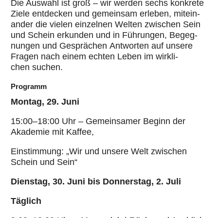
Die Auswahl ist groß – wir werden sechs konkrete
Ziele ent­de­cken und gemein­sam erleben, mit­ein­
an­der die vielen ein­zel­nen Welten zwischen Sein
und Schein erkunden und in Führungen, Begeg­
nun­gen und Gesprä­chen Ant­wor­ten auf unsere
Fragen nach einem echten Leben im wirk­li­
chen suchen.
Programm
Montag, 29. Juni
15:00–18:00 Uhr – Gemein­sa­mer Beginn der
Akademie mit Kaffee,
Ein­stim­mung: „Wir und unsere Welt zwischen
Schein und Sein“
Dienstag, 30. Juni bis Don­ners­tag, 2. Juli
Täglich