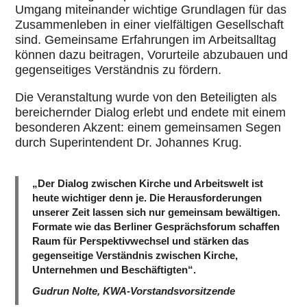
Umgang mit­ein­an­der wichtige Grund­la­gen für das
Zusam­men­le­ben in einer viel­fäl­ti­gen Gesell­schaft
sind. Gemein­same Erfah­run­gen im Arbeits­all­tag
können dazu bei­tra­gen, Vor­ur­teile abzu­bauen und
gegen­sei­ti­ges Ver­ständ­nis zu fördern.
Die Ver­an­stal­tung wurde von den Betei­lig­ten als
berei­chern­der Dialog erlebt und endete mit einem
beson­de­ren Akzent: einem gemein­sa­men Segen
durch Super­in­ten­dent Dr. Johannes Krug.
„Der Dialog zwischen Kirche und Arbeitswelt ist
heute wichtiger denn je. Die Herausforderungen
unserer Zeit lassen sich nur gemeinsam bewältigen.
Formate wie das Berliner Gesprächsforum schaffen
Raum für Perspektivwechsel und stärken das
gegenseitige Verständnis zwischen Kirche,
Unternehmen und Beschäftigten“.
Gudrun Nolte, KWA-Vorstandsvorsitzende