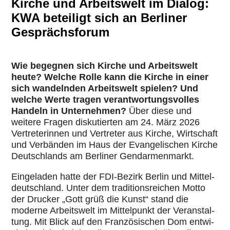
Kirche und Arbeitswelt im Dialog:
KWA beteiligt sich an Berliner
Gesprächsforum
Wie begegnen sich Kirche und Arbeits­welt
heute? Welche Rolle kann die Kirche in einer
sich wan­deln­den Arbeits­welt spielen? Und
welche Werte tragen ver­ant­wor­tungs­vol­les
Handeln in Unter­neh­men?
Über diese und
weitere Fragen dis­ku­tier­ten am 24. März 2026
Ver­tre­te­rin­nen und Ver­tre­ter aus Kirche, Wirt­schaft
und Ver­bän­den im Haus der Evan­ge­li­schen Kirche
Deutsch­lands am Berliner Gen­dar­men­markt.
Ein­ge­la­den hatte der FDI-Bezirk Berlin und Mit­tel­
deutsch­land. Unter dem tra­di­ti­ons­rei­chen Motto
der Drucker „Gott grüß die Kunst“ stand die
moderne Arbeits­welt im Mit­tel­punkt der Ver­an­stal­
tung. Mit Blick auf den Fran­zö­si­schen Dom ent­wi­