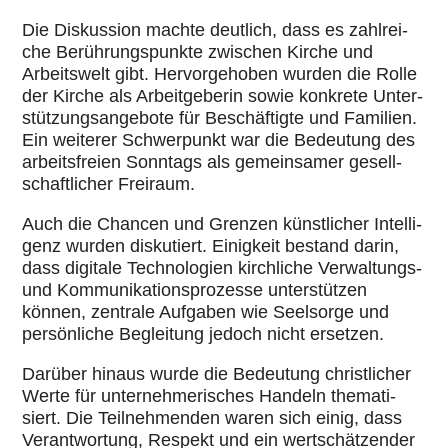
Die Dis­kus­sion machte deutlich, dass es zahl­rei­
che Berüh­rungs­punkte zwischen Kirche und
Arbeits­welt gibt. Her­vor­ge­ho­ben wurden die Rolle
der Kirche als Arbeit­ge­be­rin sowie konkrete Unter­
stüt­zungs­an­ge­bote für Beschäf­tigte und Familien.
Ein weiterer Schwer­punkt war die Bedeu­tung des
arbeits­freien Sonntags als gemein­sa­mer gesell­
schaft­li­cher Freiraum.
Auch die Chancen und Grenzen künst­li­cher Intel­li­
genz wurden dis­ku­tiert. Einig­keit bestand darin,
dass digitale Tech­no­lo­gien kirch­li­che Ver­wal­tungs-
und Kom­mu­ni­ka­ti­ons­pro­zesse unter­stüt­zen
können, zentrale Aufgaben wie Seel­sorge und
per­sön­li­che Beglei­tung jedoch nicht ersetzen.
Darüber hinaus wurde die Bedeu­tung christ­li­cher
Werte für unter­neh­me­ri­sches Handeln the­ma­ti­
siert. Die Teil­neh­men­den waren sich einig, dass
Ver­ant­wor­tung, Respekt und ein wert­schät­zen­der