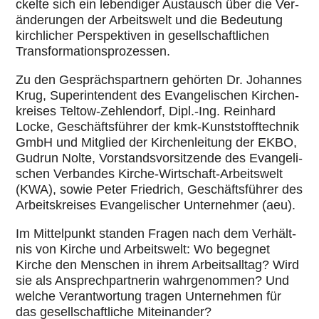
ckelte sich ein leben­di­ger Aus­tausch über die Ver­
än­de­run­gen der Arbeits­welt und die Bedeu­tung
kirch­li­cher Per­spek­ti­ven in gesell­schaft­li­chen
Trans­for­ma­ti­ons­pro­zes­sen.
Zu den Gesprächs­part­nern gehörten Dr. Johannes
Krug, Super­in­ten­dent des Evan­ge­li­schen Kir­chen­
krei­ses Teltow-Zehlen­dorf, Dipl.-Ing. Reinhard
Locke, Geschäfts­füh­rer der kmk-Kunst­stoff­tech­nik
GmbH und Mitglied der Kir­chen­lei­tung der EKBO,
Gudrun Nolte, Vor­stands­vor­sit­zende des Evan­ge­li­
schen Ver­ban­des Kirche-Wirt­schaft-Arbeits­welt
(KWA), sowie Peter Fried­rich, Geschäfts­füh­rer des
Arbeits­krei­ses Evan­ge­li­scher Unter­neh­mer (aeu).
Im Mit­tel­punkt standen Fragen nach dem Ver­hält­
nis von Kirche und Arbeits­welt: Wo begegnet
Kirche den Menschen in ihrem Arbeits­all­tag? Wird
sie als Ansprech­part­ne­rin wahr­ge­nom­men? Und
welche Ver­ant­wor­tung tragen Unter­neh­men für
das gesell­schaft­li­che Mit­ein­an­der?