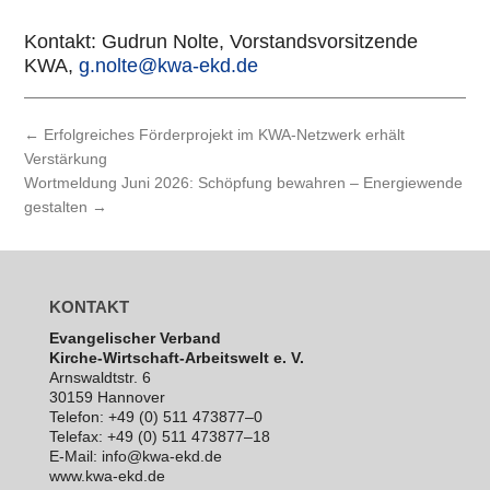
Kontakt: Gudrun Nolte, Vor­stands­vor­sit­zende
KWA,
g.nolte@kwa-ekd.de
←
Erfolgreiches Förderprojekt im KWA-Netzwerk erhält
Verstärkung
Wortmeldung Juni 2026: Schöpfung bewahren – Energiewende
gestalten
→
KONTAKT
Evan­ge­li­scher Verband
Kirche-Wirt­schaft-Arbeits­welt e. V.
Arns­waldt­str. 6
30159 Hannover
Telefon: +49 (0) 511 473877–0
Telefax: +49 (0) 511 473877–18
E‑Mail: info@kwa-ekd.de
www.kwa-ekd.de