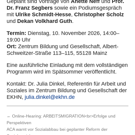
Geplant sind Vorträge von
Anette Neff
und
Prof.
Dr. Franz Segbers
sowie ein Podi­ums­ge­spräch
mit
Ulrike Schmidt-Hesse
,
Chris­to­pher Scholz
und
Dekan Volkhard Guth
.
Termin:
Dienstag, 10. November 2026, 14:00–
19:00 Uhr
Ort:
Zentrum Bildung und Gesell­schaft, Albert-
Schweit­zer-Straße 113–115, 55128 Mainz
Eine aus­führ­li­che Ein­la­dung mit dem voll­stän­di­gen
Programm wird im Spät­som­mer ver­öf­fent­licht.
Kontakt: Dr. Julia Dinkel, Refe­ren­tin für Arbeit und
Soziales im Zentrum Bildung und Gesell­schaft der
EKHN,
julia.dinkel@ekhn.de
←
Online-Hearing: ARBEITSMIGRATION<br>Erfolge und
Perspektiven
ACA warnt vor Sozialabbau bei geplanter Reform der