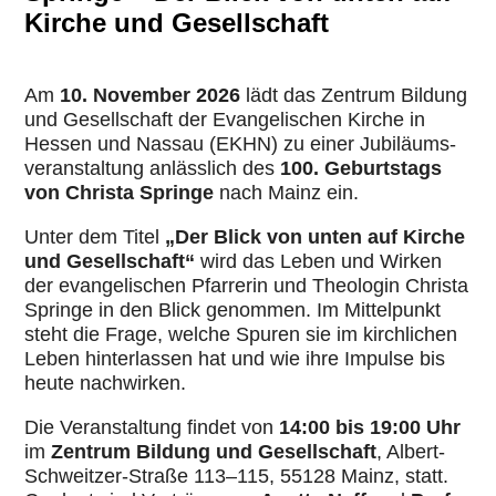
Kirche und Gesellschaft
Am
10. November 2026
lädt das Zentrum Bildung
und Gesell­schaft der Evan­ge­li­schen Kirche in
Hessen und Nassau (EKHN) zu einer Jubi­lä­ums­
ver­an­stal­tung anläss­lich des
100. Geburts­tags
von Christa Springe
nach Mainz ein.
Unter dem Titel
„Der Blick von unten auf Kirche
und Gesell­schaft“
wird das Leben und Wirken
der evan­ge­li­schen Pfar­re­rin und Theo­lo­gin Christa
Springe in den Blick genommen. Im Mit­tel­punkt
steht die Frage, welche Spuren sie im kirch­li­chen
Leben hin­ter­las­sen hat und wie ihre Impulse bis
heute nach­wir­ken.
Die Ver­an­stal­tung findet von
14:00 bis 19:00 Uhr
im
Zentrum Bildung und Gesell­schaft
, Albert-
Schweit­zer-Straße 113–115, 55128 Mainz, statt.