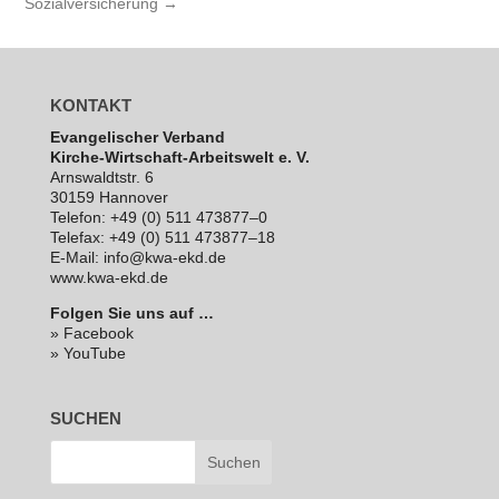
Sozialversicherung
→
KONTAKT
Evan­ge­li­scher Verband
Kirche-Wirt­schaft-Arbeits­welt e. V.
Arns­waldt­str. 6
30159 Hannover
Telefon: +49 (0) 511 473877–0
Telefax: +49 (0) 511 473877–18
E‑Mail: info@kwa-ekd.de
www.kwa-ekd.de
Folgen Sie uns auf …
» Facebook
» YouTube
SUCHEN