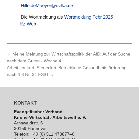
Hille.deMaeyer@evlka.de
Die Wort­mel­dung als
Wort­mel­dung Febr 2025
Rz Web
←
Meine Meinung zur Wirtschaftspolitik der AfD: Auf der Suche
nach dem Guten - Woche 4
Arbeit konkret: Steuerfrei: Betriebliche Gesundheitsförderung
nach § 3 Nr. 34 EStG
→
KONTAKT
Evan­ge­li­scher Verband
Kirche-Wirt­schaft-Arbeits­welt e. V.
Arns­waldt­str. 6
30159 Hannover
Telefon: +49 (0) 511 473877–0