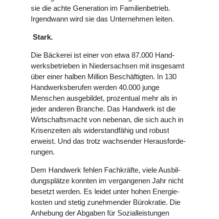
sie die achte Gene­ra­tion im Fami­li­en­be­trieb.
Irgend­wann wird sie das Unter­neh­men leiten.
Stark.
Die Bäckerei ist einer von etwa 87.000 Hand­
werks­be­trie­ben in Nie­der­sach­sen mit ins­ge­samt
über einer halben Million Beschäf­tig­ten. In 130
Hand­werks­be­ru­fen werden 40.000 junge
Menschen aus­ge­bil­det, pro­zen­tual mehr als in
jeder anderen Branche. Das Handwerk ist die
Wirt­schafts­macht von nebenan, die sich auch in
Kri­sen­zei­ten als wider­stand­fä­hig und robust
erweist. Und das trotz wach­sen­der Her­aus­for­de­
run­gen.
Dem Handwerk fehlen Fach­kräfte, viele Aus­bil­
dungs­plätze konnten im ver­gan­ge­nen Jahr nicht
besetzt werden. Es leidet unter hohen Ener­gie­
kos­ten und stetig zuneh­men­der Büro­kra­tie. Die
Anhebung der Abgaben für Sozi­al­leis­tun­gen