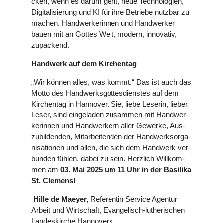
cken, wenn es darum geht, neue Tech­no­lo­gien,
Digi­ta­li­sie­rung und KI für ihre Betriebe nutzbar zu
machen. Hand­wer­ke­rin­nen und Hand­wer­ker
bauen mit an Gottes Welt, modern, inno­va­tiv,
zupa­ckend.
Handwerk auf dem Kir­chen­tag
„Wir können alles, was kommt.“ Das ist auch das
Motto des Hand­werks­got­tes­diens­tes auf dem
Kir­chen­tag in Hannover. Sie, liebe Leserin, lieber
Leser, sind ein­ge­la­den zusammen mit Hand­wer­
ke­rin­nen und Hand­wer­kern aller Gewerke, Aus­
zu­bil­den­den, Mit­ar­bei­ten­den der Hand­werks­or­ga­
ni­sa­tio­nen und allen, die sich dem Handwerk ver­
bun­den fühlen, dabei zu sein. Herzlich Will­kom­
men am
03. Mai 2025 um 11 Uhr in der Basilika
St. Clemens!
Hille de Maeyer,
Refe­ren­tin
Service Agentur
Arbeit und Wirt­schaft
, Evan­ge­lisch-luthe­ri­schen
Lan­des­kir­che Han­no­vers,