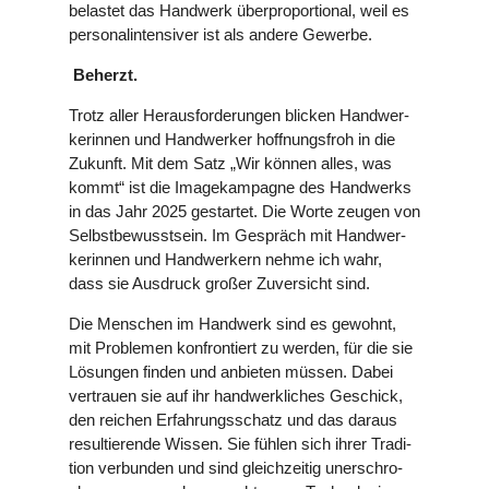
belastet das Handwerk über­pro­por­tio­nal, weil es
per­so­nal­in­ten­si­ver ist als andere Gewerbe.
Beherzt.
Trotz aller Her­aus­for­de­run­gen blicken Hand­wer­
ke­rin­nen und Hand­wer­ker hoff­nungs­froh in die
Zukunft. Mit dem Satz „Wir können alles, was
kommt“ ist die Image­kam­pa­gne des Hand­werks
in das Jahr 2025 gestar­tet. Die Worte zeugen von
Selbst­be­wusst­sein. Im Gespräch mit Hand­wer­
ke­rin­nen und Hand­wer­kern nehme ich wahr,
dass sie Ausdruck großer Zuver­sicht sind.
Die Menschen im Handwerk sind es gewohnt,
mit Pro­ble­men kon­fron­tiert zu werden, für die sie
Lösungen finden und anbieten müssen. Dabei
ver­trauen sie auf ihr hand­werk­li­ches Geschick,
den reichen Erfah­rungs­schatz und das daraus
resul­tie­rende Wissen. Sie fühlen sich ihrer Tra­di­
tion ver­bun­den und sind gleich­zei­tig uner­schro­