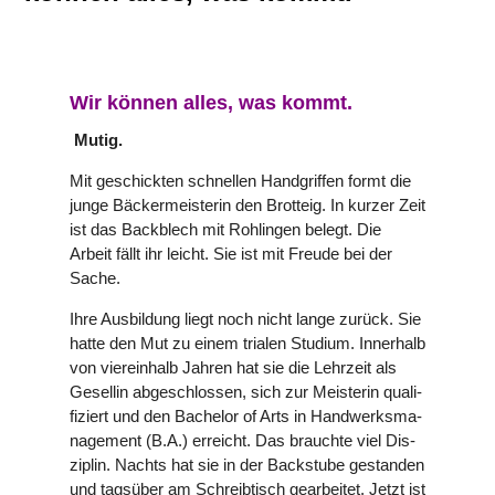
Wir können alles, was kommt.
Mutig.
Mit geschick­ten schnel­len Hand­grif­fen formt die
junge Bäcker­meis­te­rin den Brotteig. In kurzer Zeit
ist das Back­blech mit Roh­lin­gen belegt. Die
Arbeit fällt ihr leicht. Sie ist mit Freude bei der
Sache.
Ihre Aus­bil­dung liegt noch nicht lange zurück. Sie
hatte den Mut zu einem trialen Studium. Inner­halb
von vier­ein­halb Jahren hat sie die Lehrzeit als
Gesellin abge­schlos­sen, sich zur Meis­te­rin qua­li­
fi­ziert und den Bachelor of Arts in Hand­werks­ma­
nage­ment (B.A.) erreicht. Das brauchte viel Dis­
zi­plin. Nachts hat sie in der Back­stube gestan­den
und tagsüber am Schreib­tisch gear­bei­tet. Jetzt ist