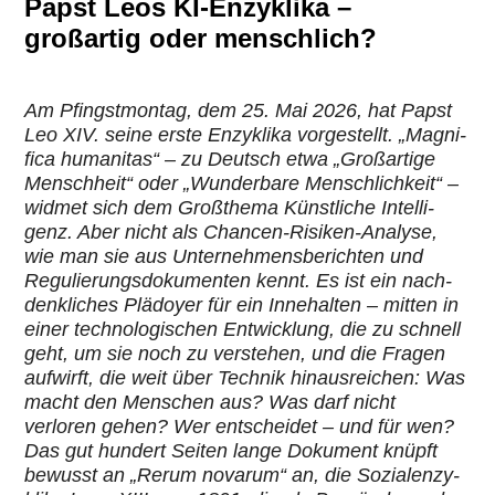
Papst Leos KI-Enzyklika –
großartig oder menschlich?
Am Pfingst­mon­tag, dem 25. Mai 2026, hat Papst
Leo XIV. seine erste Enzy­klika vor­ge­stellt. „Magni­
fica huma­ni­tas“ – zu Deutsch etwa „Groß­ar­tige
Mensch­heit“ oder „Wun­der­bare Mensch­lich­keit“ –
widmet sich dem Groß­thema Künst­li­che Intel­li­
genz. Aber nicht als Chancen-Risiken-Analyse,
wie man sie aus Unter­neh­mens­be­rich­ten und
Regu­lie­rungs­do­ku­men­ten kennt. Es ist ein nach­
denk­li­ches Plädoyer für ein Inne­hal­ten – mitten in
einer tech­no­lo­gi­schen Ent­wick­lung, die zu schnell
geht, um sie noch zu ver­ste­hen, und die Fragen
aufwirft, die weit über Technik hin­aus­rei­chen: Was
macht den Menschen aus? Was darf nicht
verloren gehen? Wer ent­schei­det – und für wen?
Das gut hundert Seiten lange Dokument knüpft
bewusst an „Rerum novarum“ an, die Sozi­al­enzy­