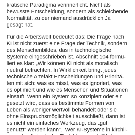
kra­ti­sche Para­digma ver­in­ner­licht. Nicht als
bewusste Ent­schei­dung, sondern als schlei­chende
Nor­ma­li­tät, zu der niemand aus­drück­lich Ja
gesagt hat.
Für die Arbeits­welt bedeutet das: Die Frage nach
KI ist nicht zuerst eine Frage der Technik, sondern
des Men­schen­bil­des, das in tech­no­lo­gi­sche
Systeme ein­ge­schrie­ben ist. Abschnitt 104 for­mu­
liert es klar: „Wir können KI nicht als mora­lisch
neutral betrach­ten. In Wirk­lich­keit bringt jedes
tech­ni­sche Artefakt Ent­schei­dun­gen und Prio­ri­tä­
ten mit sich: was es misst, was es igno­riert, was
es opti­miert und wie es Menschen und Situa­tio­nen
einstuft. Wenn ein System so kon­zi­piert oder ein­
ge­setzt wird, dass es bestimmte Formen von
Leben als weniger wertvoll behan­delt oder sie
ohne Ein­spruchs­mög­lich­keit aus­schließt, dann ist
es nicht ein ein­fa­ches Werkzeug, das „gut
genutzt“ werden kann“. Wer KI-Systeme in kirch­li­