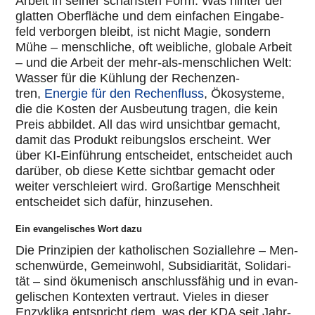
Arbeit in seiner schärfs­ten Form: Was hinter der
glatten Ober­flä­che und dem ein­fa­chen Ein­ga­be­
feld ver­bor­gen bleibt, ist nicht Magie, sondern
Mühe – mensch­li­che, oft weib­li­che, globale Arbeit
– und die Arbeit der mehr-als-mensch­li­chen Welt:
Wasser für die Kühlung der Rechen­zen­
tren,
Energie für den Rechen­fluss
, Öko­sys­teme,
die die Kosten der Aus­beu­tung tragen, die kein
Preis abbildet. All das wird unsicht­bar gemacht,
damit das Produkt rei­bungs­los erscheint. Wer
über KI-Ein­füh­rung ent­schei­det, ent­schei­det auch
darüber, ob diese Kette sichtbar gemacht oder
weiter ver­schlei­ert wird. Groß­ar­tige Mensch­heit
ent­schei­det sich dafür, hin­zu­se­hen.
Ein evangelisches Wort dazu
Die Prin­zi­pien der katho­li­schen Sozi­al­lehre – Men­
schen­würde, Gemein­wohl, Sub­si­dia­ri­tät, Soli­da­ri­
tät – sind öku­me­nisch anschluss­fä­hig und in evan­
ge­li­schen Kon­tex­ten vertraut. Vieles in dieser
Enzy­klika ent­spricht dem, was der KDA seit Jahr­