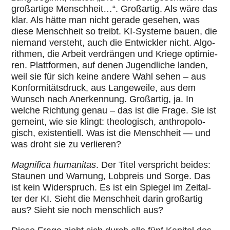
groß­ar­tige Mensch­heit…“. Groß­ar­tig. Als wäre das
klar. Als hätte man nicht gerade gesehen, was
diese Mensch­heit so treibt. KI-Systeme bauen, die
niemand versteht, auch die Ent­wick­ler nicht. Algo­
rith­men, die Arbeit ver­drän­gen und Kriege opti­mie­
ren. Platt­for­men, auf denen Jugend­li­che landen,
weil sie für sich keine andere Wahl sehen – aus
Kon­for­mi­täts­druck, aus Lan­ge­weile, aus dem
Wunsch nach Aner­ken­nung. Groß­ar­tig, ja. In
welche Richtung genau – das ist die Frage. Sie ist
gemeint, wie sie klingt: theo­lo­gisch, anthro­po­lo­
gisch, exis­ten­ti­ell. Was ist die Mensch­heit — und
was droht sie zu ver­lie­ren?
Magni­fica huma­ni­tas
. Der Titel ver­spricht beides:
Staunen und Warnung, Lobpreis und Sorge. Das
ist kein Wider­spruch. Es ist ein Spiegel im Zeit­al­
ter der KI. Sieht die Mensch­heit darin groß­ar­tig
aus? Sieht sie noch mensch­lich aus?