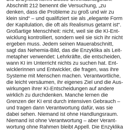
Abschnitt 212 benennt die Ver­su­chung, „zu
denken, dass die Probleme zu groß und wir zu
klein sind“ – und qua­li­fi­ziert sie als „elegante Form
der Kapi­tu­la­tion, die oft als Rea­lis­mus getarnt ist“.
Groß­ar­tige Mensch­heit: nicht, weil sie die KI-Ent­
wick­lung kon­trol­liert, sondern weil sie sich ihr nicht
ergeben muss. Jedem seinen Mau­er­ab­schnitt,
sagt das Nehemia-Bild, das die Enzy­klika als Leit­
me­ta­pher ver­wen­det: Lehr­kräfte, die ent­schei­den,
wann KI im Unter­richt nichts zu suchen hat. Ent­
wick­le­rin­nen und Ent­wick­ler, die fragen, was ihre
Systeme mit Menschen machen. Ver­ant­wort­li­che,
die leicht ver­säu­men, ihr eigenes Ziel und die Aus­
wir­kun­gen ihrer KI-Ent­schei­dun­gen auf andere
wirklich zu durch­den­ken. Manche lernen die
Grenzen der KI erst durch inten­si­ven Gebrauch –
und tragen dann Ver­ant­wor­tung dafür, was sie
dabei sehen. Niemand ist ohne Hand­lungs­raum.
Niemand ist ohne Ver­ant­wor­tung – aber Ver­ant­
wor­tung ohne Rahmen bleibt Appell. Die Enzy­klika