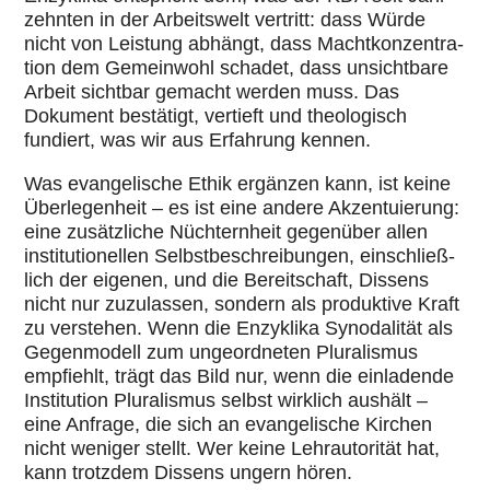
zehn­ten in der Arbeits­welt vertritt: dass Würde
nicht von Leistung abhängt, dass Macht­kon­zen­tra­
tion dem Gemein­wohl schadet, dass unsicht­bare
Arbeit sichtbar gemacht werden muss. Das
Dokument bestä­tigt, vertieft und theo­lo­gisch
fundiert, was wir aus Erfah­rung kennen.
Was evan­ge­li­sche Ethik ergänzen kann, ist keine
Über­le­gen­heit – es ist eine andere Akzen­tu­ie­rung:
eine zusätz­li­che Nüch­tern­heit gegen­über allen
insti­tu­tio­nel­len Selbst­be­schrei­bun­gen, ein­schließ­
lich der eigenen, und die Bereit­schaft, Dissens
nicht nur zuzu­las­sen, sondern als pro­duk­tive Kraft
zu ver­ste­hen. Wenn die Enzy­klika Syn­oda­li­tät als
Gegen­mo­dell zum unge­ord­ne­ten Plu­ra­lis­mus
emp­fiehlt, trägt das Bild nur, wenn die ein­la­dende
Insti­tu­tion Plu­ra­lis­mus selbst wirklich aushält –
eine Anfrage, die sich an evan­ge­li­sche Kirchen
nicht weniger stellt. Wer keine Lehr­au­tori­tät hat,
kann trotzdem Dissens ungern hören.