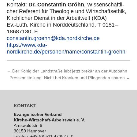
Kontakt:
Dr. Con­stan­tin Gröhn
, Wis­sen­schaft­li­
cher Referent für Theo­lo­gie und Wirt­schafts­ethik,
Kirch­li­cher Dienst in der Arbeit­welt (KDA)
Ev.-Luth. Kirche in Nord­deutsch­land, T 0151–
18687130, E
constantin.groehn@kda.nordkirche.de
https://www.kda-
nordkirche.de/personen/name/constantin-groehn
←
Der König der Landstraße lebt jetzt prekär an der Autobahn
Pressemitteilung: Nicht bei Kranken und Pflegenden sparen
→
KONTAKT
Evan­ge­li­scher Verband
Kirche-Wirt­schaft-Arbeits­welt e. V.
Arns­waldt­str. 6
30159 Hannover
Telefon: +49 (0) 511 473877–0