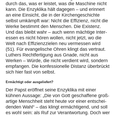
durch das, was er leistet, was die Maschine nicht
kann. Die Enzy­klika hält dagegen – und erinnert
an eine Einsicht, die in der Kir­chen­ge­schichte
selbst umkämpft war: Nicht die Effi­zi­enz, nicht die
Werke bestimmt den Menschen. Die Existenz.
Und das bleibt wahr – auch wenn mächtige Inter­
es­sen es nicht hören wollen, nicht jetzt, wo die
Welt nach Effi­zi­enz­zie­len neu ver­mes­sen wird
(51). Für evan­ge­li­sche Ohren klingt das vertraut.
Luthers Recht­fer­ti­gung aus Gnade, nicht aus
Werken – Würde, die nicht verdient wird, sondern
emp­fan­gen. Die kon­fes­sio­nelle Distanz über­brückt
sich hier fast von selbst.
Ermächtigt oder ausgeliefert?
Der Papst eröffnet seine Enzy­klika mit einer
kühnen Aussage: „Die von Gott geschaf­fene groß­
ar­tige Mensch­heit steht heute vor einer ent­schei­
den­den Wahl“ – das klingt ermäch­ti­gend, und soll
es wohl sein: als Ruf zur Ver­ant­wor­tung. Doch wer