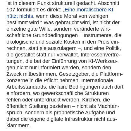
ist in diesem Punkt struk­tu­rell gedacht. Abschnitt
107 for­mu­liert es direkt: „
Eine mora­li­schere KI
nützt nichts
, wenn diese Moral von wenigen
bestimmt wird.“ Was gebraucht wird, ist nicht der
einzelne gute Wille, sondern ver­än­derte wirt­
schaft­li­che Grund­be­din­gun­gen – Instru­mente, die
öko­lo­gi­sche und soziale Kosten in den Preis ein­
rech­nen, statt sie aus­zu­la­gern –, und eine Politik,
die gestal­tet statt nur ver­wal­tet. Inter­es­sen­ver­tre­
tun­gen, die bei der Ein­füh­rung von KI-Werk­zeu­
gen nicht nur infor­miert werden, sondern den
Zweck mit­be­stim­men. Gesetz­ge­ber, die Platt­form­
kon­zerne in die Pflicht nehmen. Inter­na­tio­nale
Arbeits­stan­dards, die faire Bedin­gun­gen auch dort
ein­for­dern, wo gewerk­schaft­li­che Struk­tu­ren
fehlen oder unter­drückt werden. Kirchen, die
öffent­lich Stellung beziehen – nicht als Macht­an­
spruch, sondern als pro­phe­ti­sche Aufgabe und
dabei die eigene digitale Infra­struk­tur nicht aus­
klam­mern.