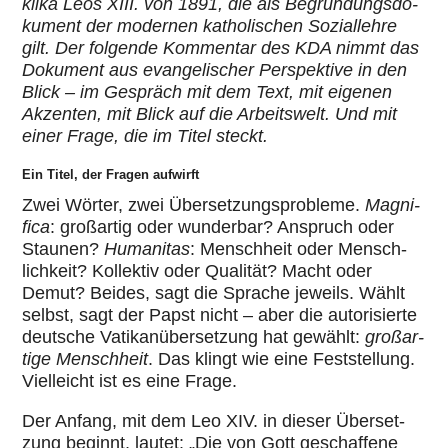
klika Leos XIII. von 1891, die als Begrün­dungs­do­
ku­ment der modernen katho­li­schen Sozi­al­lehre
gilt. Der folgende Kom­men­tar des KDA nimmt das
Dokument aus evan­ge­li­scher Per­spek­tive in den
Blick – im Gespräch mit dem Text, mit eigenen
Akzenten, mit Blick auf die Arbeits­welt. Und mit
einer Frage, die im Titel steckt.
Ein Titel, der Fragen aufwirft
Zwei Wörter, zwei Über­set­zungs­pro­bleme.
Magni­
fica
: groß­ar­tig oder wun­der­bar? Anspruch oder
Staunen?
Huma­ni­tas
: Mensch­heit oder Mensch­
lich­keit? Kol­lek­tiv oder Qualität? Macht oder
Demut? Beides, sagt die Sprache jeweils. Wählt
selbst, sagt der Papst nicht – aber die auto­ri­sierte
deutsche Vati­kan­über­set­zung hat gewählt:
groß­ar­
tige Mensch­heit
. Das klingt wie eine Fest­stel­lung.
Viel­leicht ist es eine Frage.
Der Anfang, mit dem Leo XIV. in dieser Über­set­
zung beginnt, lautet: „Die von Gott geschaf­fene