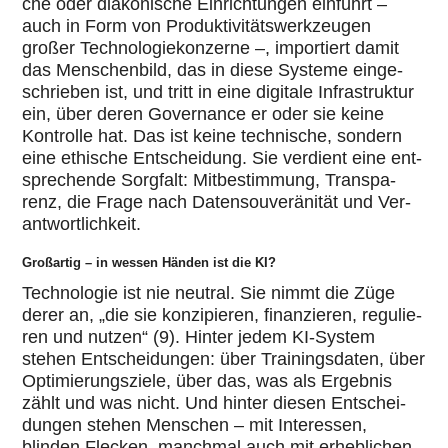
che oder dia­ko­ni­sche Ein­rich­tun­gen einführt –
auch in Form von Pro­duk­ti­vi­täts­werk­zeu­gen
großer Tech­no­lo­gie­kon­zerne –, impor­tiert damit
das Men­schen­bild, das in diese Systeme ein­ge­
schrie­ben ist, und tritt in eine digitale Infra­struk­tur
ein, über deren Gover­nance er oder sie keine
Kon­trolle hat. Das ist keine tech­ni­sche, sondern
eine ethische Ent­schei­dung. Sie verdient eine ent­
spre­chende Sorgfalt: Mit­be­stim­mung, Trans­pa­
renz, die Frage nach Daten­sou­ve­rä­ni­tät und Ver­
ant­wort­lich­keit.
Großartig – in wessen Händen ist die KI?
Tech­no­lo­gie ist nie neutral. Sie nimmt die Züge
derer an, „die sie kon­zi­pie­ren, finan­zie­ren, regu­lie­
ren und nutzen“ (9). Hinter jedem KI-System
stehen Ent­schei­dun­gen: über Trai­nings­da­ten, über
Opti­mie­rungs­ziele, über das, was als Ergebnis
zählt und was nicht. Und hinter diesen Ent­schei­
dun­gen stehen Menschen – mit Inter­es­sen,
blinden Flecken, manchmal auch mit erheb­li­chen