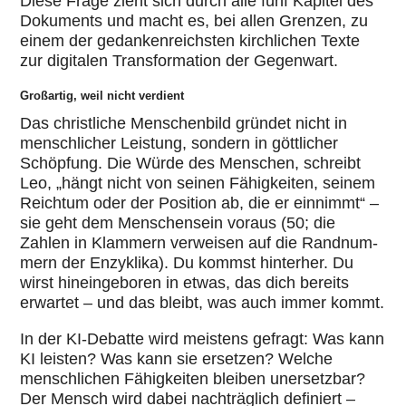
Diese Frage zieht sich durch alle fünf Kapitel des
Doku­ments und macht es, bei allen Grenzen, zu
einem der gedan­ken­reichs­ten kirch­li­chen Texte
zur digi­ta­len Trans­for­ma­tion der Gegen­wart.
Großartig, weil nicht verdient
Das christ­li­che Men­schen­bild gründet nicht in
mensch­li­cher Leistung, sondern in gött­li­cher
Schöp­fung. Die Würde des Menschen, schreibt
Leo, „hängt nicht von seinen Fähig­kei­ten, seinem
Reichtum oder der Position ab, die er einnimmt“ –
sie geht dem Men­schen­sein voraus (50; die
Zahlen in Klammern ver­wei­sen auf die Rand­num­
mern der Enzy­klika). Du kommst hin­ter­her. Du
wirst hin­ein­ge­bo­ren in etwas, das dich bereits
erwartet – und das bleibt, was auch immer kommt.
In der KI-Debatte wird meistens gefragt: Was kann
KI leisten? Was kann sie ersetzen? Welche
mensch­li­chen Fähig­kei­ten bleiben uner­setz­bar?
Der Mensch wird dabei nach­träg­lich defi­niert –