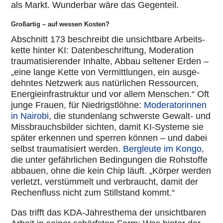
als Markt. Wun­der­bar wäre das Gegen­teil.
Großartig – auf wessen Kosten?
Abschnitt 173 beschreibt die unsicht­bare Arbeits­
kette hinter KI: Daten­be­schrif­tung, Mode­ra­tion
trau­ma­ti­sie­ren­der Inhalte, Abbau seltener Erden –
„eine lange Kette von Ver­mitt­lun­gen, ein aus­ge­
dehn­tes Netzwerk aus natür­li­chen Res­sour­cen,
Ener­gie­infra­struk­tur und vor allem Menschen.“ Oft
junge Frauen, für Nied­rigst­löhne:
Mode­ra­to­rin­nen
in Nairobi
, die stun­den­lang schwerste Gewalt- und
Miss­brauchs­bil­der sichten, damit KI-Systeme sie
später erkennen und sperren können – und dabei
selbst trau­ma­ti­siert werden.
Berg­leute im Kongo
,
die unter gefähr­li­chen Bedin­gun­gen die Roh­stoffe
abbauen, ohne die kein Chip läuft. „Körper werden
verletzt, ver­stüm­melt und ver­braucht, damit der
Rechen­fluss nicht zum Still­stand kommt.“
Das trifft das KDA-Jah­res­thema der unsicht­ba­ren