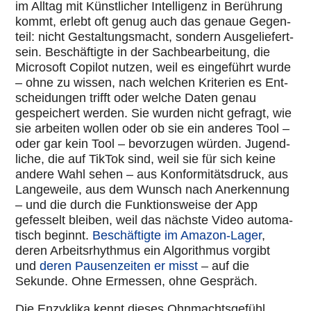
im Alltag mit Künst­li­cher Intel­li­genz in Berüh­rung
kommt, erlebt oft genug auch das genaue Gegen­
teil: nicht Gestal­tungs­macht, sondern Aus­ge­lie­fert­
sein. Beschäf­tigte in der Sach­be­ar­bei­tung, die
Micro­soft Copilot nutzen, weil es ein­ge­führt wurde
– ohne zu wissen, nach welchen Kri­te­rien es Ent­
schei­dun­gen trifft oder welche Daten genau
gespei­chert werden. Sie wurden nicht gefragt, wie
sie arbeiten wollen oder ob sie ein anderes Tool –
oder gar kein Tool – bevor­zu­gen würden. Jugend­
li­che, die auf TikTok sind, weil sie für sich keine
andere Wahl sehen – aus Kon­for­mi­täts­druck, aus
Lan­ge­weile, aus dem Wunsch nach Aner­ken­nung
– und die durch die Funk­ti­ons­weise der App
gefes­selt bleiben, weil das nächste Video auto­ma­
tisch beginnt.
Beschäf­tigte im Amazon-Lager
,
deren Arbeits­rhyth­mus ein Algo­rith­mus vorgibt
und
deren Pau­sen­zei­ten er misst
– auf die
Sekunde. Ohne Ermessen, ohne Gespräch.
Die Enzy­klika kennt dieses Ohn­machts­ge­fühl.