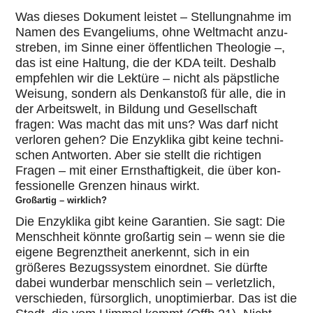
Was dieses Dokument leistet – Stel­lung­nahme im
Namen des Evan­ge­li­ums, ohne Welt­macht anzu­
stre­ben, im Sinne einer öffent­li­chen Theo­lo­gie –,
das ist eine Haltung, die der KDA teilt. Deshalb
emp­feh­len wir die Lektüre – nicht als päpst­li­che
Weisung, sondern als Denk­an­stoß für alle, die in
der Arbeits­welt, in Bildung und Gesell­schaft
fragen: Was macht das mit uns? Was darf nicht
verloren gehen? Die Enzy­klika gibt keine tech­ni­
schen Ant­wor­ten. Aber sie stellt die rich­ti­gen
Fragen – mit einer Ernst­haf­tig­keit, die über kon­
fes­sio­nelle Grenzen hinaus wirkt.
Großartig – wirklich?
Die Enzy­klika gibt keine Garan­tien. Sie sagt: Die
Mensch­heit könnte groß­ar­tig sein – wenn sie die
eigene Begrenzt­heit aner­kennt, sich in ein
größeres Bezugs­sys­tem ein­ord­net. Sie dürfte
dabei wun­der­bar mensch­lich sein – ver­letz­lich,
ver­schie­den, für­sorg­lich, unop­ti­mier­bar. Das ist die