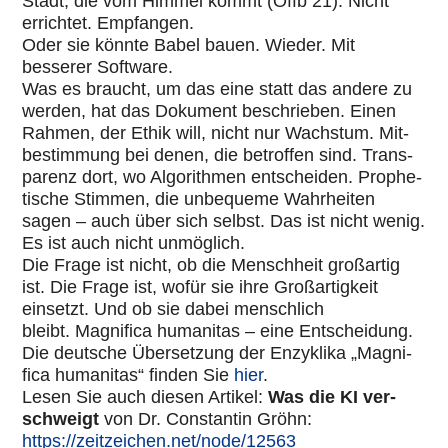
Stadt, die vom Himmel kommt (Offb 21). Nicht
errich­tet. Emp­fan­gen.
Oder sie könnte Babel bauen. Wieder. Mit
besserer Software.
Was es braucht, um das eine statt das andere zu
werden, hat das Dokument beschrie­ben. Einen
Rahmen, der Ethik will, nicht nur Wachstum. Mit­
be­stim­mung bei denen, die betrof­fen sind. Trans­
pa­renz dort, wo Algo­rith­men ent­schei­den. Pro­phe­
ti­sche Stimmen, die unbe­queme Wahr­hei­ten
sagen – auch über sich selbst. Das ist nicht wenig.
Es ist auch nicht unmög­lich.
Die Frage ist nicht, ob die Mensch­heit groß­ar­tig
ist. Die Frage ist, wofür sie ihre Groß­ar­tig­keit
einsetzt. Und ob sie dabei mensch­lich
bleibt. Magni­fica huma­ni­tas – eine Ent­schei­dung.
Die deutsche Über­set­zung der Enzy­klika „Magni­
fica huma­ni­tas“ finden Sie
hier
.
Lesen Sie auch diesen Artikel:
Was die KI ver­
schweigt
von Dr. Con­stan­tin Gröhn:
https://zeitzeichen.net/node/12563