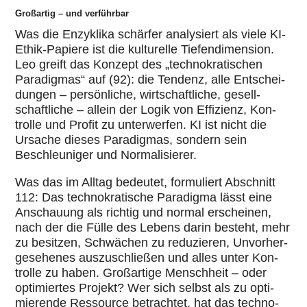
Großartig – und verführbar
Was die Enzy­klika schärfer ana­ly­siert als viele KI-
Ethik-Papiere ist die kul­tu­relle Tie­fen­di­men­sion.
Leo greift das Konzept des „tech­no­kra­ti­schen
Para­dig­mas“ auf (92): die Tendenz, alle Ent­schei­
dun­gen – per­sön­li­che, wirt­schaft­li­che, gesell­
schaft­li­che – allein der Logik von Effi­zi­enz, Kon­
trolle und Profit zu unter­wer­fen. KI ist nicht die
Ursache dieses Para­dig­mas, sondern sein
Beschleu­ni­ger und Nor­ma­li­sie­rer.
Was das im Alltag bedeutet, for­mu­liert Abschnitt
112: Das tech­no­kra­ti­sche Para­digma lässt eine
Anschau­ung als richtig und normal erschei­nen,
nach der die Fülle des Lebens darin besteht, mehr
zu besitzen, Schwä­chen zu redu­zie­ren, Unvor­her­
ge­se­he­nes aus­zu­schlie­ßen und alles unter Kon­
trolle zu haben. Groß­ar­tige Mensch­heit – oder
opti­mier­tes Projekt? Wer sich selbst als zu opti­
mie­rende Res­source betrach­tet, hat das tech­no­