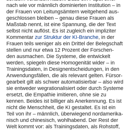
nach wie vor männlich domi­nier­ten Insti­tu­tion – in
der Frauen von Lei­tungs­äm­tern weit­ge­hend aus­
ge­schlos­sen bleiben – genau diese Frauen als
Maßstab nennt, ist eine Spannung, die der Text
selbst nicht auflöst. Es ist zugleich ein impli­zi­ter
Kom­men­tar
zur Struktur der KI-Branche
, in der
Frauen teils weniger als ein Drittel der Beleg­schaft
stellen und nur etwa 12 Prozent der For­schen­
den aus­ma­chen. Die Systeme, die ent­wi­ckelt
werden, spiegeln diese Homo­ge­ni­tät wider – in
Trai­nings­da­ten, in Design­ent­schei­dun­gen, in den
Anwen­dungs­fäl­len, die als relevant gelten. Für­sor­
ge­ar­beit gilt als schwer auto­ma­ti­sier­bar – also wird
sie entweder weg­ra­tio­na­li­siert oder durch Systeme
ersetzt, die Empathie imi­tie­ren, ohne sie zu
kennen. Beides ist billiger als Aner­ken­nung. Es ist
nicht die Mensch­heit, die KI gestal­tet. Es ist ein
Teil von ihr – männlich, über­wie­gend nord­ame­ri­ka­
nisch und chi­ne­sisch, wohl­ha­bend. Der Rest der
Welt kommt vor: als Trai­nings­da­ten, als Rohstoff,