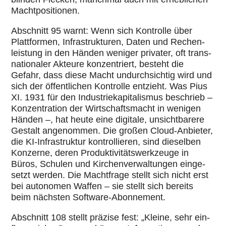
Macht­po­si­tio­nen.
Abschnitt 95 warnt: Wenn sich Kon­trolle über
Platt­for­men, Infra­struk­tu­ren, Daten und Rechen­
leis­tung in den Händen weniger privater, oft trans­
na­tio­na­ler Akteure kon­zen­triert, besteht die
Gefahr, dass diese Macht undurch­sich­tig wird und
sich der öffent­li­chen Kon­trolle entzieht. Was Pius
XI. 1931 für den Indus­trie­ka­pi­ta­lis­mus beschrieb –
Kon­zen­tra­tion der Wirt­schafts­macht in wenigen
Händen –, hat heute eine digitale, unsicht­ba­rere
Gestalt ange­nom­men. Die großen Cloud-Anbieter,
die KI-Infra­struk­tur kon­trol­lie­ren, sind die­sel­ben
Konzerne, deren Pro­duk­ti­vi­täts­werk­zeuge in
Büros, Schulen und Kir­chen­ver­wal­tun­gen ein­ge­
setzt werden. Die Macht­frage stellt sich nicht erst
bei auto­no­men Waffen – sie stellt sich bereits
beim nächsten Software-Abon­ne­ment.
Abschnitt 108 stellt präzise fest: „Kleine, sehr ein­