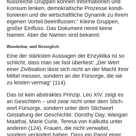
fluss­rei­che Gruppen können Infor­ma­tio­nen und
Konsum lenken, demo­kra­ti­sche Prozesse kon­di­
tio­nie­ren und die wirt­schaft­li­che Dynamik zu ihrem
eigenen Vorteil beein­flus­sen.“ Kleine Gruppen,
großer Einfluss. Das Dokument nennt keine
Namen. Aber die Namen sind bekannt.
Wunderbar, weil fürsorglich
Eine der stärks­ten Aussagen der Enzy­klika ist so
schlicht, dass man sie fast über­liest: „Der Wert
einer Zivi­li­sa­tion lässt sich nicht an der Macht ihrer
Mittel messen, sondern an der Fürsorge, die sie
zu leisten vermag“ (114).
Das ist kein abs­trak­tes Prinzip. Leo XIV. zeigt es
an Gesich­tern – und zwar nicht unter dem Stich­
wort Fürsorge, sondern unter dem Stich­wort
Gestal­tung der Geschichte: Dorothy Day, Wangari
Maathai, Marie Curie, Teresa von Kalkutta unter
anderen (124). Frauen, die nicht ver­wal­tet,
sondern ver­än­dert haben. Dass ein Papst einer