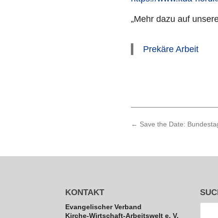
„Mehr dazu auf unsere
Prekäre Arbeit
←
Save the Date: Bundest
KONTAKT
SUC
Evan­ge­li­scher Verband
Kirche-Wirt­schaft-Arbeits­welt e. V.