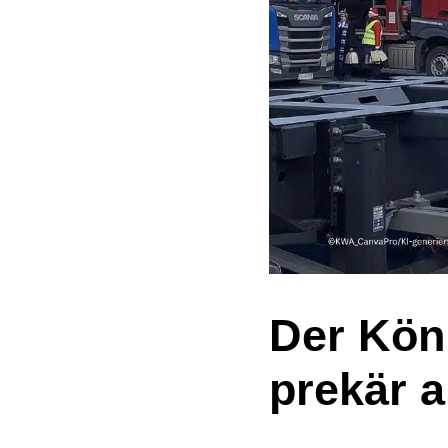
Der Köni
prekär 