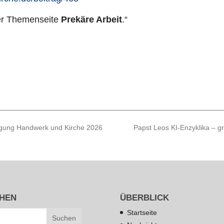
r The­men­seite
Prekäre Arbeit
.“
agung Handwerk und Kirche 2026
Papst Leos KI-Enzyklika – g
HEN
ÜBERBLICK
Startseite