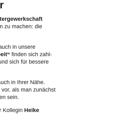
r
­ter­ge­werk­schaft
sam zu machen: die
 auch in unsere
eit“
finden sich zahl­
n und sich für bessere
uch in Ihrer Nähe.
 vor, als man zunächst
fen sein.
r Kollegin
Heike