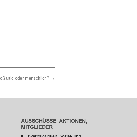
roßartig oder menschlich?
→
AUSSCHÜSSE, AKTIONEN,
MITGLIEDER
Erwerbslosigkeit, Sozial- und