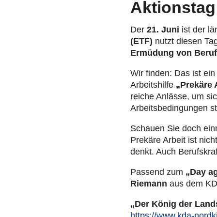
Aktionsta
Der
21. Juni
ist der l
(ETF)
nutzt diesen Tag
Ermüdung von Berufs­kr
Wir finden: Das ist ei
Arbeits­hilfe
„Prekäre 
rei­che Anlässe, um sich
Arbeits­be­din­gun­gen s
Schauen Sie doch einm
Prekäre Arbeit ist ni
denkt. Auch Berufs­kraft
Passend zum
„Day ag
Riemann
aus dem KDA 
„Der König der Land­
https://www.kda-nordk