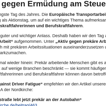
g gegen Ermüdung am Steue
ängste Tag des Jahres. Die
Euro­päi­sche Trans­port­ar­bei
 als Akti­ons­tag, um auf ein wich­ti­ges Thema auf­merk­
aft­fah­re­rin­nen und Berufs­kraft­fah­rern
.
n guter und wich­ti­ger Anlass. Deshalb haben wir den Tag
Arbeit“
auf­ge­nom­men. Unter
„Aktiv gegen prekäre Arb
 mit prekären Arbeits­si­tua­tio­nen aus­ein­an­der­zu­set­ze
tark­zu­ma­chen.
al wieder hinein: Prekär arbei­tende Menschen gibt es a
cht auf wenige Branchen beschränkt — sie kommt häufiger
­fah­re­rin­nen und Berufs­kraft­fah­rer können davon betrof­
ainst Driver Fatigue“
emp­feh­len wir den Artikel unsere
der Nord­kir­che:
straße lebt jetzt prekär an der Autobahn“
irche.de/beitrag/463