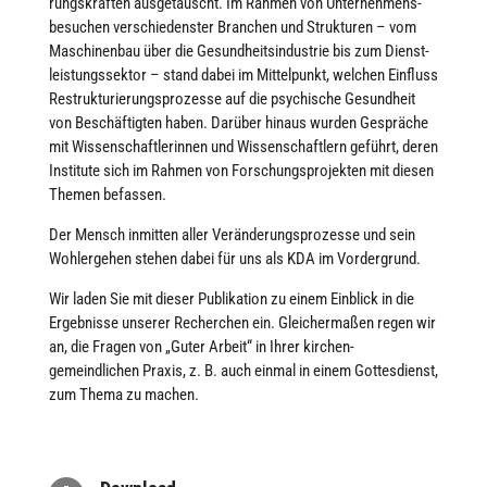
rungs­kräften aus­ge­tauscht. Im Rahmen von Unterneh­mens­
besuchen ver­schie­dens­ter Branchen und Struk­tu­ren – vom
Maschi­nen­bau über die Gesundheits­industrie bis zum Dienst­
leis­tungs­sek­tor – stand dabei im Mit­tel­punkt, welchen Einfluss
Restruk­tu­rie­rungs­pro­zesse auf die psy­chi­sche Gesund­heit
von Beschäf­tig­ten haben. Darüber hinaus wurden Gesprä­che
mit Wissenschaft­lerinnen und Wissen­schaftlern geführt, deren
Insti­tute sich im Rahmen von For­schungs­pro­jek­ten mit diesen
Themen befassen.
Der Mensch inmitten aller Ver­än­de­rungs­pro­zesse und sein
Wohl­erge­hen stehen dabei für uns als KDA im Vor­der­grund.
Wir laden Sie mit dieser Publi­ka­tion zu einem Einblick in die
Ergeb­nisse unserer Recher­chen ein. Glei­cher­ma­ßen regen wir
an, die Fragen von „Guter Arbeit“ in Ihrer kirchen­
gemeindlichen Praxis, z. B. auch einmal in einem Gottes­dienst,
zum Thema zu machen.