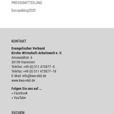
PRESSEMITTEILUNG
Europablog2020
KONTAKT
Evan­ge­li­scher Verband
Kirche-Wirt­schaft-Arbeits­welt e. V.
Arns­waldt­str. 6
30159 Hannover
Telefon: +49 (0) 511 473877–0
Telefax: +49 (0) 511 473877–18
E‑Mail: info@kwa-ekd.de
www.kwa-ekd.de
Folgen Sie uns auf …
» Facebook
» YouTube
SUCHEN