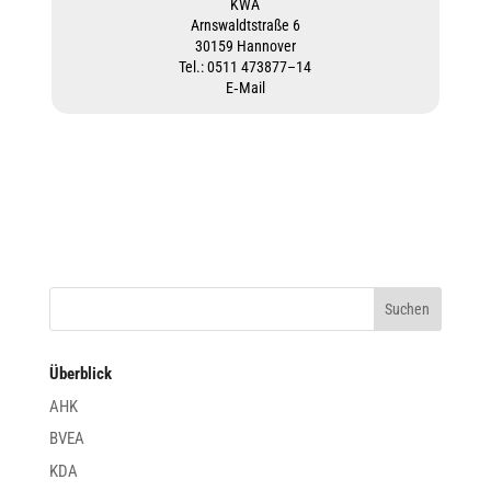
KWA
Arns­waldt­straße 6
30159 Hannover
Tel.: 0511 473877–14
E‑Mail
Überblick
AHK
BVEA
KDA