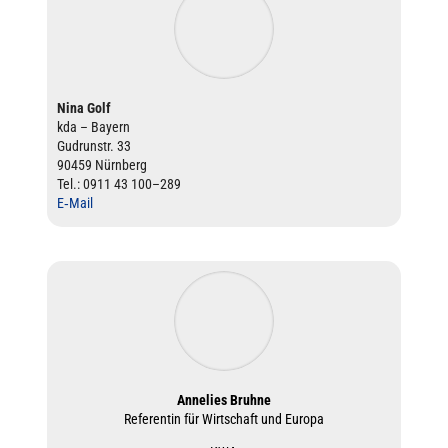
Nina Golf
kda – Bayern
Gud­runstr. 33
90459 Nürnberg
Tel.: 0911 43 100–289
E‑Mail
Annelies Bruhne
Refe­ren­tin für Wirt­schaft und Europa