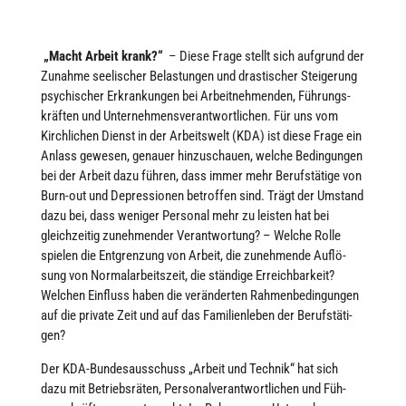
„Macht Arbeit krank?“
– Diese Frage stellt sich aufgrund der
Zunahme see­li­scher Belas­tun­gen und dras­ti­scher Stei­ge­rung
psy­chi­scher Erkran­kun­gen bei Arbeitnehmen­den, Füh­rungs­
kräf­ten und Unternehmens­verantwortlichen. Für uns vom
Kirch­li­chen Dienst in der Arbeits­welt (KDA) ist diese Frage ein
Anlass gewesen, genauer hin­zu­schauen, welche Bedin­gun­gen
bei der Arbeit dazu führen, dass immer mehr Berufs­tä­tige von
Burn-out und Depres­sio­nen betrof­fen sind. Trägt der Umstand
dazu bei, dass weniger Personal mehr zu leisten hat bei
gleich­zei­tig zuneh­men­der Verant­wortung? – Welche Rolle
spielen die Ent­grenzung von Arbeit, die zuneh­mende Auf­lö­
sung von Nor­mal­ar­beits­zeit, die ständige Erreich­bar­keit?
Welchen Einfluss haben die ver­än­der­ten Rah­men­be­din­gun­gen
auf die private Zeit und auf das Fami­li­en­le­ben der Berufs­tä­ti­
gen?
Der KDA-Bun­des­aus­schuss „Arbeit und Technik“ hat sich
dazu mit Betriebs­rä­ten, Per­so­nal­ver­ant­wort­li­chen und Füh­