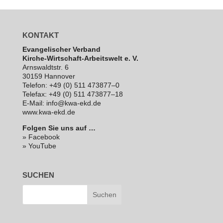
KONTAKT
Evan­ge­li­scher Verband
Kirche-Wirt­schaft-Arbeits­welt e. V.
Arns­waldt­str. 6
30159 Hannover
Telefon: +49 (0) 511 473877–0
Telefax: +49 (0) 511 473877–18
E‑Mail: info@kwa-ekd.de
www.kwa-ekd.de
Folgen Sie uns auf …
» Facebook
» YouTube
SUCHEN