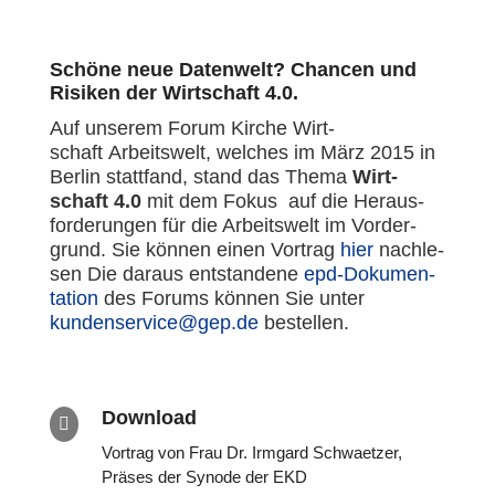
Schöne neue Datenwelt? Chancen und
Risiken der Wirtschaft 4.0.
Auf unserem Forum Kirche Wirt­
schaft Arbeits­welt, welches im März 2015 in
Berlin statt­fand, stand das Thema
Wirt­
schaft 4.0
mit dem Fokus auf die Her­aus­
for­de­run­gen für die Arbeits­welt im Vor­der­
grund. Sie können einen Vortrag
hier
nach­le­
sen Die daraus ent­stan­dene
epd-Doku­men­
ta­tion
des Forums können Sie unter
kundenservice@gep.de
bestel­len.
Download

Vortrag von Frau Dr. Irmgard Schwaet­zer,
Präses der Synode der EKD