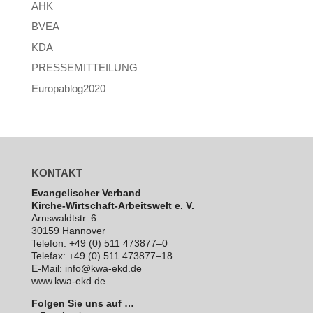
AHK
BVEA
KDA
PRESSEMITTEILUNG
Europablog2020
KONTAKT
Evan­ge­li­scher Verband
Kirche-Wirt­schaft-Arbeits­welt e. V.
Arns­waldt­str. 6
30159 Hannover
Telefon: +49 (0) 511 473877–0
Telefax: +49 (0) 511 473877–18
E‑Mail: info@kwa-ekd.de
www.kwa-ekd.de
Folgen Sie uns auf …