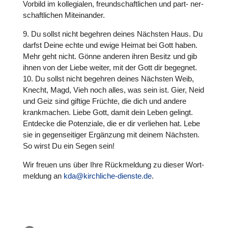
Vorbild im kol­le­gia­len, freund­schaft­li­chen und part- ner­
schaft­li­chen Mit­ein­an­der.
9. Du sollst nicht begehren deines Nächsten Haus. Du
darfst Deine echte und ewige Heimat bei Gott haben.
Mehr geht nicht. Gönne anderen ihren Besitz und gib
ihnen von der Liebe weiter, mit der Gott dir begegnet.
10. Du sollst nicht begehren deines Nächsten Weib,
Knecht, Magd, Vieh noch alles, was sein ist. Gier, Neid
und Geiz sind giftige Früchte, die dich und andere
krank­ma­chen. Liebe Gott, damit dein Leben gelingt.
Entdecke die Poten­ziale, die er dir ver­lie­hen hat. Lebe
sie in gegen­sei­ti­ger Ergän­zung mit deinem Nächsten.
So wirst Du ein Segen sein!
Wir freuen uns über Ihre Rück­mel­dung zu dieser Wort­
mel­dung an
kda@kirchliche-dienste.de
.