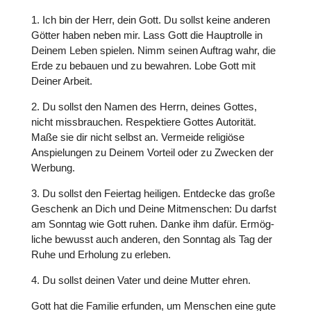
1. Ich bin der Herr, dein Gott. Du sollst keine anderen
Götter haben neben mir. Lass Gott die Haupt­rolle in
Deinem Leben spielen. Nimm seinen Auftrag wahr, die
Erde zu bebauen und zu bewahren. Lobe Gott mit
Deiner Arbeit.
2. Du sollst den Namen des Herrn, deines Gottes,
nicht miss­brau­chen. Respek­tiere Gottes Auto­ri­tät.
Maße sie dir nicht selbst an. Vermeide reli­giöse
Anspie­lun­gen zu Deinem Vorteil oder zu Zwecken der
Werbung.
3. Du sollst den Feiertag heiligen. Entdecke das große
Geschenk an Dich und Deine Mit­men­schen: Du darfst
am Sonntag wie Gott ruhen. Danke ihm dafür. Ermög-
liche bewusst auch anderen, den Sonntag als Tag der
Ruhe und Erholung zu erleben.
4. Du sollst deinen Vater und deine Mutter ehren.
Gott hat die Familie erfunden, um Menschen eine gute