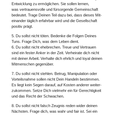
Ent­wick­lung zu ermög­li­chen. Sie sollen lernen,
was ver­trau­ens­volle und für­sor­gende Gemein­schaft
bedeutet. Trage Deinen Teil dazu bei, dass dieses Mit-
einander täglich erfahr­bar wird und die Gesell­schaft
positiv prägt.
5. Du sollst nicht töten. Bedenke die Folgen Deines
Tuns. Frage Dich, was dem Leben dient.
6. Du sollst nicht ehe­bre­chen. Treue und Ver­trauen
sind ein fester Anker in der Zeit. Ver­hei­rate dich nicht
mit deiner Arbeit. Verhalte dich ehrlich und loyal deinen
Mit­men­schen gegen­über.
7. Du sollst nicht stehlen. Betrug, Mani­pu­la­tion oder
Vor­teils­nahme sollen nicht Dein Handeln bestim­men.
Es liegt kein Segen darauf, auf Kosten anderer weiter-
zukommen. Setze Dich vielmehr ein für Gerech­tig­keit
und das Recht der Schwa­chen.
8. Du sollst nicht falsch Zeugnis reden wider deinen
Nächsten. Frage dich, was wahr und fair ist. Sei ein