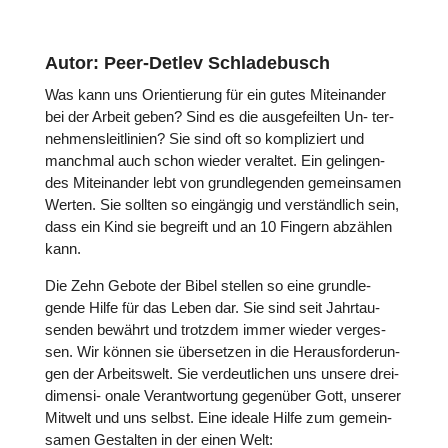
Autor: Peer-Detlev Schladebusch
Was kann uns Ori­en­tie­rung für ein gutes Mit­ein­an­der
bei der Arbeit geben? Sind es die aus­ge­feil­ten Un- ter­
neh­mens­leit­li­nien? Sie sind oft so kom­pli­ziert und
manchmal auch schon wieder veraltet. Ein gelin­gen­
des Mit­ein­an­der lebt von grund­le­gen­den gemein­sa­men
Werten. Sie sollten so ein­gän­gig und ver­ständ­lich sein,
dass ein Kind sie begreift und an 10 Fingern abzählen
kann.
Die Zehn Gebote der Bibel stellen so eine grund­le­
gende Hilfe für das Leben dar. Sie sind seit Jahr­tau­
sen­den bewährt und trotzdem immer wieder ver­ges­
sen. Wir können sie über­set­zen in die Her­aus­for­de­run­
gen der Arbeits­welt. Sie ver­deut­li­chen uns unsere drei­
di­mensi- onale Ver­ant­wor­tung gegen­über Gott, unserer
Mitwelt und uns selbst. Eine ideale Hilfe zum gemein­
sa­men Gestal­ten in der einen Welt: