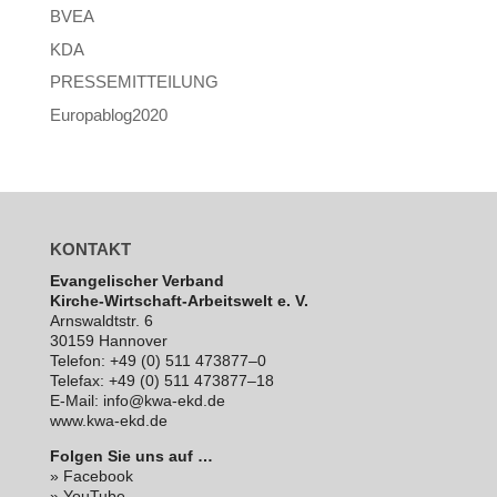
BVEA
KDA
PRESSEMITTEILUNG
Europablog2020
KONTAKT
Evan­ge­li­scher Verband
Kirche-Wirt­schaft-Arbeits­welt e. V.
Arns­waldt­str. 6
30159 Hannover
Telefon: +49 (0) 511 473877–0
Telefax: +49 (0) 511 473877–18
E‑Mail: info@kwa-ekd.de
www.kwa-ekd.de
Folgen Sie uns auf …
» Facebook
» YouTube