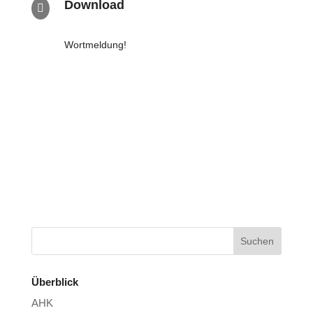
Download

Wort­mel­dung!
Überblick
AHK