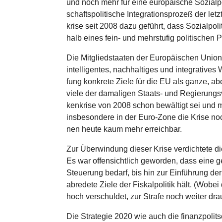
und noch mehr für eine euro­päi­sche Sozi­al­p
schafts­po­li­ti­sche Inte­gra­ti­ons­pro­zeß der
krise seit 2008 dazu geführt, dass Sozi­al­po­l
halb eines fein- und mehr­stu­fig poli­ti­schen
Die Mit­glied­staa­ten der Euro­päi­schen Union
intel­li­gen­tes, nach­hal­ti­ges und inte­gra­t
fung konkrete Ziele für die EU als ganze, aber
viele der dama­li­gen Staats- und Regie­rungs­v
ken­krise von 2008 schon bewäl­tigt sei und m
ins­be­son­dere in der Euro-Zone die Krise no
nen heute kaum mehr erreich­bar.
Zur Über­win­dung dieser Krise ver­dich­tete d
Es war offen­sicht­lich geworden, dass eine
Steue­rung bedarf, bis hin zur Ein­füh­rung der
ab­re­dete Ziele der Fis­kal­po­li­tik hält. (Wo
hoch ver­schul­det, zur Strafe noch weiter dra
Die Stra­te­gie 2020 wie auch die finanz­po­l