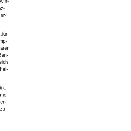
wirt­
nz­
ner­
„für
ämp­
 waren
 Ban­
sich
hei­
tik.
same
ver­
 zu
n