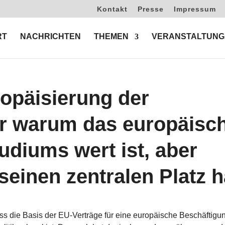
Kontakt
Presse
Impressum
RT
NACHRICHTEN
THEMEN
VERANSTALTUNG
ropäisierung der
der warum das europäisc
udiums wert ist, aber
 seinen zentralen Platz h
s die Basis der EU-Verträge für eine euro­päi­sche Beschäf­ti­gu