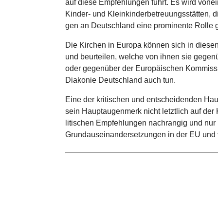
auf diese Emp­feh­lun­gen führt. Es wird von­e
Kinder- und Klein­kin­der­be­treu­ungs­stät­ten,
gen an Deutsch­land eine pro­mi­nente Rolle 
Die Kirchen in Europa können sich in diesen 
und beur­tei­len, welche von ihnen sie gegen­
oder gegen­über der Euro­päi­schen Kom­mis­
Diakonie Deutsch­land auch tun.
Eine der kri­ti­schen und ent­schei­den­den Ha
sein Haupt­au­gen­merk nicht letzt­lich auf der K
li­ti­schen Emp­feh­lun­gen nach­ran­gig und nu
Grund­aus­ein­an­der­set­zun­gen in der EU und