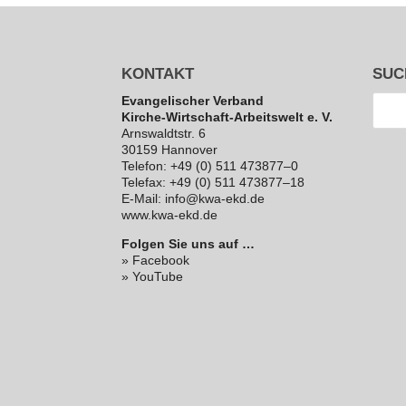
KONTAKT
SUC
Evan­ge­li­scher Verband
Kirche-Wirt­schaft-Arbeits­welt e. V.
Arns­waldt­str. 6
30159 Hannover
Telefon: +49 (0) 511 473877–0
Telefax: +49 (0) 511 473877–18
E‑Mail: info@kwa-ekd.de
www.kwa-ekd.de
Folgen Sie uns auf …
» Facebook
» YouTube