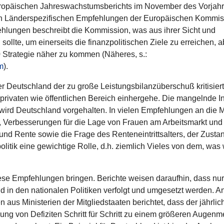
ro­päi­schen Jah­res­wachs­tums­be­richts im November des Vor­jah­
Län­der­spe­zi­fi­schen Emp­feh­lun­gen der Euro­päi­schen Kom­mis
h­lun­gen beschreibt die Kom­mis­sion, was aus ihrer Sicht und
sollte, um einer­seits die finanz­po­li­ti­schen Ziele zu errei­chen, 
 Stra­te­gie näher zu kommen (Näheres, s.:
m
).
Deutsch­land der zu große Leis­tungs­bi­lanz­über­schuß kri­ti­siert
m privaten wie öffent­li­chen Bereich ein­her­gehe. Die man­gelnde In
g wird Deutsch­land vor­ge­hal­ten. In vielen Emp­feh­lun­gen an die M
g, Ver­bes­se­run­gen für die Lage von Frauen am Arbeits­markt un
 und Rente sowie die Frage des Ren­ten­ein­tritts­al­ters, der Zusta
o­li­tik eine gewich­tige Rolle, d.h. ziemlich Vieles von dem, was 
e Emp­feh­lun­gen bringen. Berichte weisen dar­auf­hin, dass nur
d in den natio­na­len Poli­ti­ken verfolgt und umge­setzt werden. A
nen aus Minis­te­rien der Mit­glied­staa­ten berich­tet, dass der jähr­li­
ung von Defi­zi­ten Schritt für Schritt zu einem größeren Augen­m