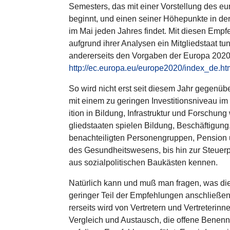
Semes­ters, das mit einer Vor­stel­lung des eu
beginnt, und einen seiner Höhe­punkte in den 
im Mai jeden Jahres findet. Mit diesen Emp­fe
aufgrund ihrer Analysen ein Mit­glied­staat tun 
ande­rer­seits den Vorgaben der Europa 2020
http://ec.europa.eu/europe2020/index_de.ht
So wird nicht erst seit diesem Jahr gegen­über 
mit einem zu geringen Inves­ti­ti­ons­ni­veau i
i­tion in Bildung, Infra­struk­tur und For­schun
glied­staa­ten spielen Bildung, Beschäf­ti­gun
benach­tei­lig­ten Per­so­nen­grup­pen, Pension
des Gesund­heits­we­sens, bis hin zur Steu­er­p
aus sozi­al­po­li­ti­schen Bau­käs­ten kennen.
Natür­lich kann und muß man fragen, was dies
geringer Teil der Emp­feh­lun­gen anschlie­ßen
rer­seits wird von Ver­tre­tern und Ver­tre­te­rin­
Ver­gleich und Aus­tausch, die offene Benen­n