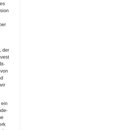
res
­sion
aber
, der
ves­t
it­
d von
nd
wir
 ein
nde­
che
erk