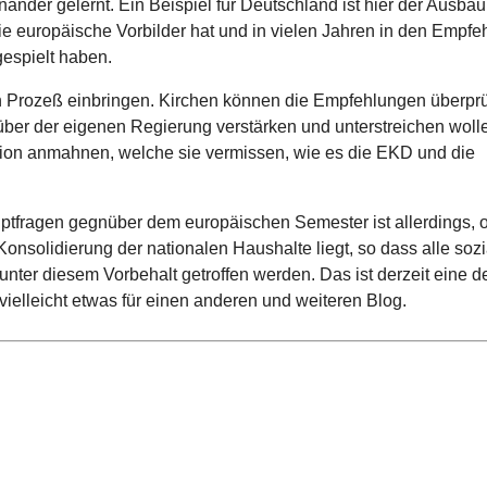
in­an­der gelernt. Ein Beispiel für Deutsch­land ist hier der Ausbau
 die euro­päi­sche Vor­bil­der hat und in vielen Jahren in den Emp­feh
gespielt haben.
Prozeß ein­brin­gen. Kirchen können die Emp­feh­lun­gen über­prü
über der eigenen Regie­rung ver­stär­ken und unter­strei­chen woll
sion anmahnen, welche sie ver­mis­sen, wie es die EKD und die
upt­fra­gen gegnüber dem euro­päi­schen Semester ist aller­dings, 
on­so­li­die­rung der natio­na­len Haus­halte liegt, so dass alle sozi­
r unter diesem Vor­be­halt getrof­fen werden. Das ist derzeit eine d
 viel­leicht etwas für einen anderen und weiteren Blog.