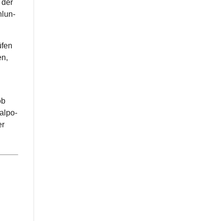
 der
­lun­
­fen
en,
ob
al­po­
er