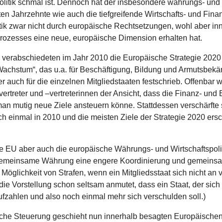
o­li­tik schmal ist. Dennoch hat der ins­be­son­dere währungs- und 
 letzten Jahr­zehnte wie auch die tief­grei­fende Wirt­schafts- und Fina
i­tik zwar nicht durch euro­päi­sche Recht­set­zun­gen, wohl aber in
 Pro­zes­ses eine neue, euro­päi­sche Dimen­sion erhalten hat.
 ver­ab­schie­de­ten im Jahr 2010 die Euro­päi­sche Stra­te­gie 2020 
i­ves Wachstum“, das u.a. für Beschäf­ti­gung, Bildung und Armuts­be­k
 auch für die ein­zel­nen Mit­glied­staa­ten fest­schrieb. Offenbar
er­tre­ter und –ver­tre­te­rin­nen der Ansicht, dass die Finanz- und
an mutig neue Ziele ansteu­ern könne. Statt­des­sen ver­schärfte 
ch einmal in 2010 und die meisten Ziele der Stra­te­gie 2020 ersc
ie EU aber auch die euro­päi­sche Währungs- und Wirt­schafts­po­li­
 gemein­same Währung eine engere Koor­di­nie­rung und gemein­
 Mög­lich­keit von Strafen, wenn ein Mit­glieds­staat sich nicht an 
bei die Vor­stel­lung schon seltsam anmutet, dass ein Staat, der sich
uf­zah­len und also noch einmal mehr sich ver­schul­den soll.)
it­sche Steue­rung geschieht nun inner­halb besagten Euro­päi­sche