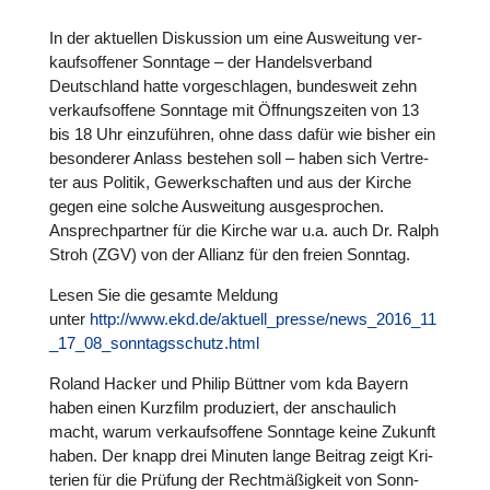
In der aktu­el­len Dis­kus­sion um eine Aus­wei­tung ver­
kaufs­of­fe­ner Sonntage – der Han­dels­ver­band
Deutsch­land hatte vor­ge­schla­gen, bun­des­weit zehn
ver­kaufs­of­fene Sonntage mit Öff­nungs­zei­ten von 13
bis 18 Uhr ein­zu­füh­ren, ohne dass dafür wie bisher ein
beson­de­rer Anlass bestehen soll – haben sich Ver­tre­
ter aus Politik, Gewerk­schaf­ten und aus der Kirche
gegen eine solche Aus­wei­tung aus­ge­spro­chen.
Ansprech­part­ner für die Kirche war u.a. auch Dr. Ralph
Stroh (ZGV) von der Allianz für den freien Sonntag.
Lesen Sie die gesamte Meldung
unter
http://www.ekd.de/aktuell_presse/news_2016_11
_17_08_sonntagsschutz.html
Roland Hacker und Philip Büttner vom kda Bayern
haben einen Kurzfilm pro­du­ziert, der anschau­lich
macht, warum ver­kaufs­of­fene Sonntage keine Zukunft
haben. Der knapp drei Minuten lange Beitrag zeigt Kri­
te­rien für die Prüfung der Recht­mä­ßig­keit von Sonn­