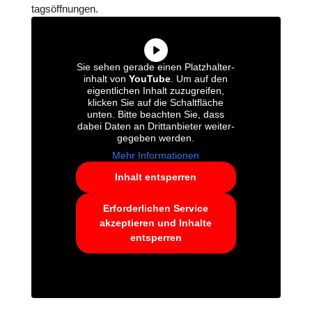
tags­öff­nun­gen.
Sie sehen gerade einen Platz­hal­ter­
in­halt von
YouTube
. Um auf den
eigent­li­chen Inhalt zuzu­grei­fen,
klicken Sie auf die Schalt­flä­che
unten. Bitte beachten Sie, dass
dabei Daten an Dritt­an­bie­ter wei­ter­
ge­ge­ben werden.
Mehr Infor­ma­tio­nen
Inhalt ent­sper­ren
Erfor­der­li­chen Service
akzep­tie­ren und Inhalte
ent­sper­ren