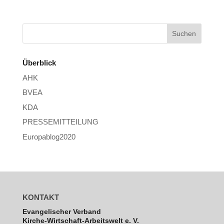
Überblick
AHK
BVEA
KDA
PRESSEMITTEILUNG
Europablog2020
KONTAKT
Evan­ge­li­scher Verband
Kirche-Wirt­schaft-Arbeits­welt e. V.