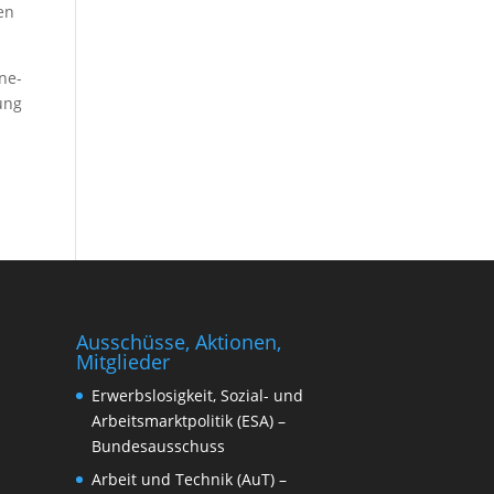
den
ine-
mung
Ausschüsse, Aktionen,
Mitglieder
Erwerbslosigkeit, Sozial- und
Arbeitsmarktpolitik (ESA) –
Bundesausschuss
Arbeit und Technik (AuT) –