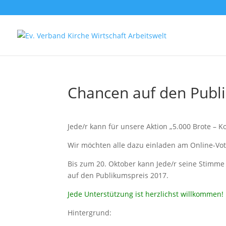
Chancen auf den Publ
Jede/r kann für unsere Aktion „5.000 Brote – K
Wir möchten alle dazu einladen am Online-Voti
Bis zum 20. Oktober kann Jede/r seine Stimme 
auf den Publi­kums­preis 2017.
Jede Unter­stüt­zung ist herz­lichst will­kom­men!
Hin­ter­grund: