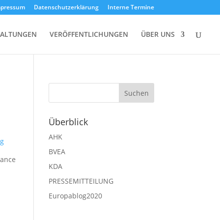
mpressum
Datenschutzerklärung
Interne Termine
TALTUNGEN
VERÖFFENTLICHUNGEN
ÜBER UNS
Überblick
AHK
ng
BVEA
hance
KDA
PRESSEMITTEILUNG
Europablog2020