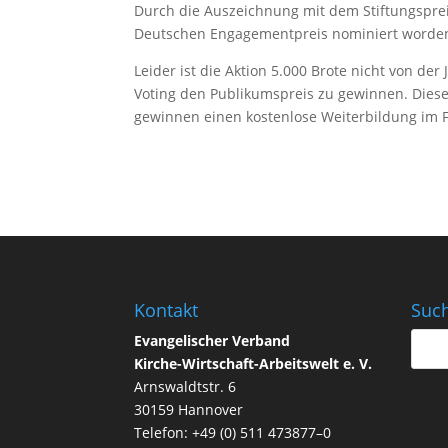
Durch die Aus­zeich­nung mit dem Stif­tungs­pre
Deut­schen Enga­ge­ment­preis nomi­niert worden
Leider ist die Aktion 5.000 Brote nicht von de
Voting den Publi­kums­preis zu gewinnen. Dieser
gewinnen einen kos­ten­lose Wei­ter­bil­dung im
Kontakt
Suc
Evan­ge­li­scher Verband
Kirche-Wirt­schaft-Arbeits­welt e. V.
Arns­waldt­str. 6
30159 Hannover
Telefon: +49 (0) 511 473877–0