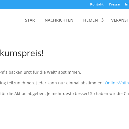
Kontakt
Presse
I
START
NACHRICHTEN
THEMEN
VERANS
ikumspreis!
onfis backen Brot für die Welt“ abstim­men.
ng teil­zu­neh­men. Jeder kann nur einmal abstim­men!
Online-Voti
für die Aktion abgeben. Je mehr desto besser! So haben wir die C