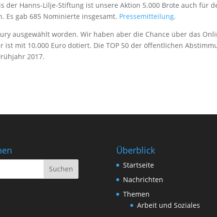
is der Hanns-Lilje-Stiftung ist unsere Aktion 5.000 Brote auch für 
. Es gab 685 Nomi­nierte ins­ge­samt.
Pres­se­mit­tei­lung
.
r Jury aus­ge­wählt worden. Wir haben aber die Chance über das Onl
 ist mit 10.000 Euro dotiert. Die TOP 50 der öffent­li­chen Abstim­
 Frühjahr 2017.
hen
Überblick
Startseite
Nachrichten
Themen
Arbeit und Soziales