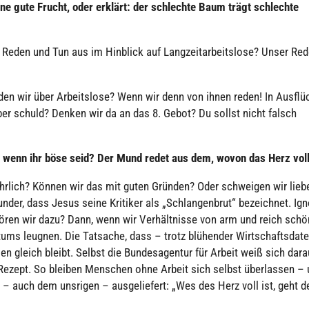
ne gute Frucht, oder erklärt: der schlechte Baum trägt schlechte
Reden und Tun aus im Hinblick auf Lang­zeit­ar­beits­lose? Unser Re
den wir über Arbeits­lose? Wenn wir denn von ihnen reden! In Aus­flüc
ber schuld? Denken wir da an das 8. Gebot? Du sollst nicht falsch
n, wenn ihr böse seid? Der Mund redet aus dem, wovon das Herz voll
 ehrlich? Können wir das mit guten Gründen? Oder schwei­gen wir liebe
der, dass Jesus seine Kritiker als „Schlan­gen­brut“ bezeich­net. Ig
ehören wir dazu? Dann, wenn wir Ver­hält­nisse von arm und reich schön
s­tums leugnen. Die Tatsache, dass – trotz blü­hen­der Wirt­schafts­da­t
­sen gleich bleibt. Selbst die Bun­des­agen­tur für Arbeit weiß sich dara
n Rezept. So bleiben Menschen ohne Arbeit sich selbst über­las­sen –
– auch dem unsrigen – aus­ge­lie­fert: „Wes des Herz voll ist, geht d