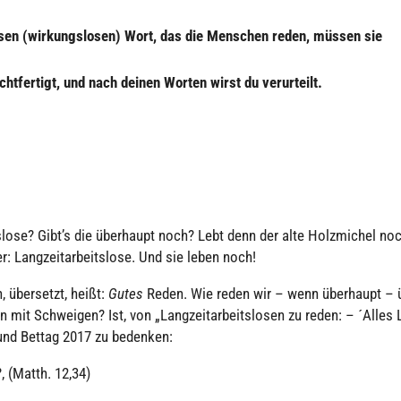
­sen (wir­kungs­lo­sen) Wort, das die Menschen reden, müssen sie
­fer­tigt, und nach deinen Worten wirst du ver­ur­teilt.
s­lose? Gibt’s die über­haupt noch? Lebt denn der alte Holz­mi­chel no
 Lang­zeit­ar­beits­lose. Und sie leben noch!
‚ über­setzt, heißt:
Gutes
Reden. Wie reden wir – wenn über­haupt – 
 mit Schwei­gen? Ist, von „Lang­zeit­ar­beits­lo­sen zu reden: – ´Alles 
 und Bettag 2017 zu bedenken:
‚ (Matth. 12,34)