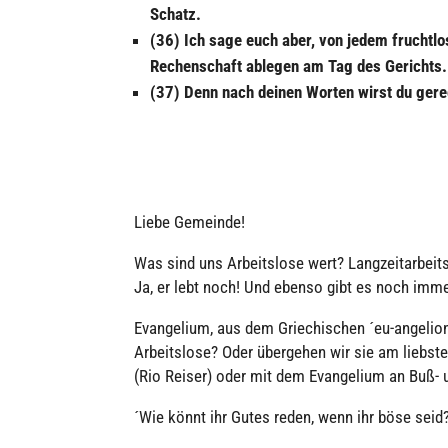
Schatz.
(36) Ich sage euch aber, von jedem frucht­lo
Rechen­schaft ablegen am Tag des Gerichts.
(37) Denn nach deinen Worten wirst du gerecht
Liebe Gemeinde!
Was sind uns Arbeits­lose wert? Lang­zeit­ar­beit
Ja, er lebt noch! Und ebenso gibt es noch immer:
Evan­ge­lium, aus dem Grie­chi­schen ´eu-angelion
Arbeits­lose? Oder über­ge­hen wir sie am liebsten
(Rio Reiser) oder mit dem Evan­ge­lium an Buß-
´Wie könnt ihr Gutes reden, wenn ihr böse seid?