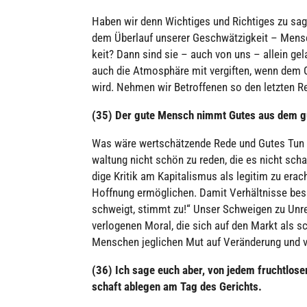
Haben wir denn Wich­ti­ges und Rich­ti­ges zu sage
dem Überlauf unserer Geschwät­zig­keit – Mensc
keit? Dann sind sie – auch von uns – allein gel
auch die Atmo­sphäre mit ver­gif­ten, wenn dem Ger
wird. Nehmen wir Betrof­fe­nen so den letzten Re
(35) Der gute Mensch nimmt Gutes aus dem g
Was wäre wert­schät­zende Rede und Gutes Tun an 
wal­tung nicht schön zu reden, die es nicht schafft,
dige Kritik am Kapi­ta­lis­mus als legitim zu era
Hoffnung ermög­li­chen. Damit Ver­hält­nisse b
schweigt, stimmt zu!“ Unser Schwei­gen zu Unrec
ver­lo­ge­nen Moral, die sich auf den Markt als s
Menschen jeg­li­chen Mut auf Ver­än­de­rung und ver­
(36) Ich sage euch aber, von jedem frucht­lo­s
schaft ablegen am Tag des Gerichts.