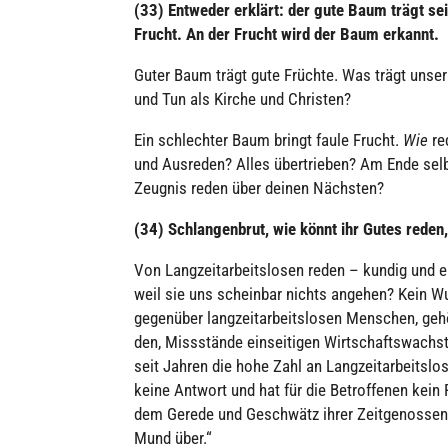
(33) Entweder erklärt: der gute Baum trägt sei
Frucht. An der Frucht wird der Baum erkannt.
Guter Baum trägt gute Früchte. Was trägt unser 
und Tun als Kirche und Christen?
Ein schlech­ter Baum bringt faule Frucht.
Wie
re
und Ausreden? Alles über­trie­ben? Am Ende sel
Zeugnis reden über deinen Nächsten?
(34) Schlan­gen­brut, wie könnt ihr Gutes rede
Von Lang­zeit­ar­beits­lo­sen reden – kundig und
weil sie uns schein­bar nichts angehen? Kein Wun
gegen­über lang­zeit­ar­beits­lo­sen Menschen, g
den, Miss­stände ein­sei­ti­gen Wirt­schafts­wach
seit Jahren die hohe Zahl an Lang­zeit­ar­beits­lo
keine Antwort und hat für die Betrof­fe­nen kei
dem Gerede und Geschwätz ihrer Zeit­ge­nos­sen 
Mund über.“