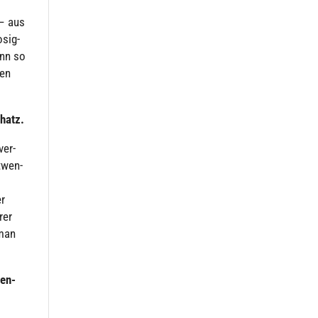
 – aus
­sig­
ann so
hen
hatz.
ver­
t­wen­
er
rer
 man
hen­