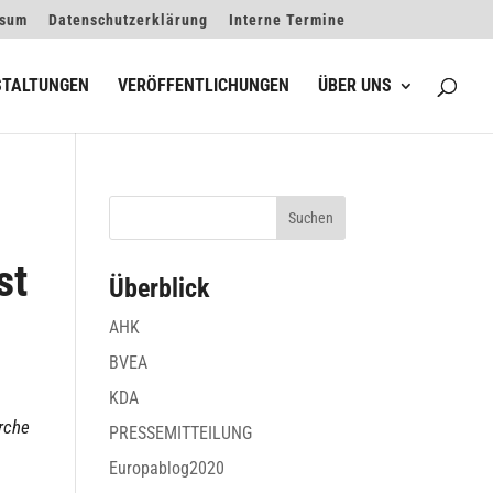
ssum
Datenschutzerklärung
Interne Termine
STALTUNGEN
VERÖFFENTLICHUNGEN
ÜBER UNS
st
Überblick
AHK
BVEA
KDA
irche
PRESSEMITTEILUNG
Europablog2020