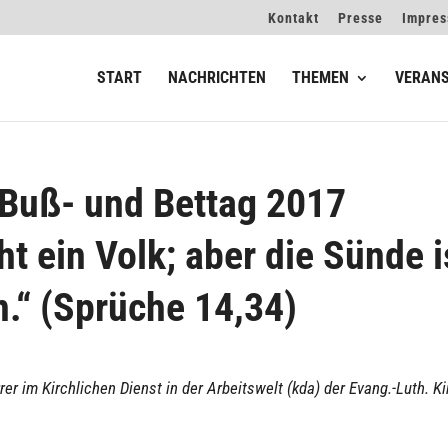
Kontakt
Presse
Impre
START
NACHRICHTEN
THEMEN
VERAN
 Buß- und Bettag 2017
ht ein Volk; aber die Sünde i
n.“ (Sprüche 14,34)
r­rer im Kirch­li­chen Dienst in der Arbeits­welt (kda) der Evang.-Luth. K