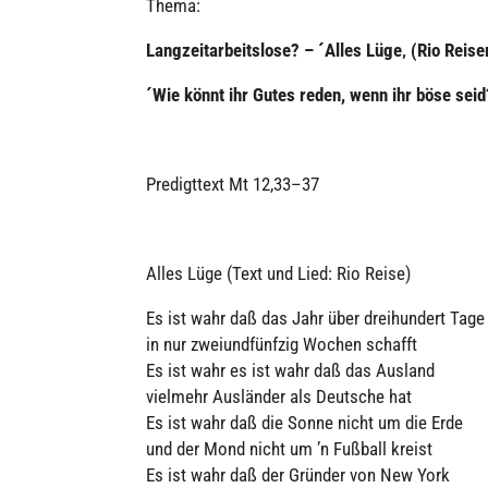
Thema:
Lang­zeit­ar­beits­lose? – ´Alles Lüge‚ (Rio Reise
´Wie könnt ihr Gutes reden, wenn ihr böse seid
Pre­digt­text Mt 12,33–37
Alles Lüge (Text und Lied: Rio Reise)
Es ist wahr daß das Jahr über drei­hun­dert Tage
in nur zwei­und­fünf­zig Wochen schafft
Es ist wahr es ist wahr daß das Ausland
vielmehr Aus­län­der als Deutsche hat
Es ist wahr daß die Sonne nicht um die Erde
und der Mond nicht um ’n Fußball kreist
Es ist wahr daß der Gründer von New York