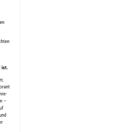
den
h­ten
 ist.
r,
norant
­re­
en –
uf
 und
er