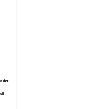
An der
oll