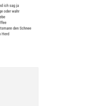
nd ich sag ja
ge oder wahr
iebe
affee
hts­mann den Schnee
n Herd