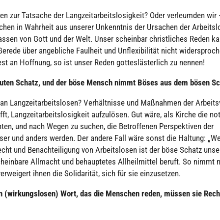
n zur Tatsache der Lang­zeit­ar­beits­lo­sig­keit? Oder ver­leum­den wir
hen in Wahrheit aus unserer Unkennt­nis der Ursachen der Arbeits­lo
assen von Gott und der Welt. Unser schein­bar christ­li­ches Reden k
ede über angeb­li­che Faulheit und Unfle­xi­bi­li­tät nicht wider­spro­c
st an Hoffnung, so ist unser Reden got­tes­läs­ter­lich zu nennen!
uten Schatz, und der böse Mensch nimmt Böses aus dem bösen Sc
Lang­zeit­ar­beits­lo­sen? Ver­hält­nisse und Maß­nah­men der Arbeits­
 Lang­zeit­ar­beits­lo­sig­keit auf­zu­lö­sen. Gut wäre, als Kirche die no
chten, und nach Wegen zu suchen, die Betrof­fe­nen Per­spek­ti­ven der
esser und anders werden. Der andere Fall wäre sonst die Haltung: „W
ht und Benach­tei­li­gung von Arbeits­lo­sen ist der böse Schatz unse
chein­bare Allmacht und behaup­te­tes All­heil­mit­tel beruft. So nimmt
wei­gert ihnen die Soli­da­ri­tät, sich für sie ein­zu­set­zen.
en (wir­kungs­lo­sen) Wort, das die Menschen reden, müssen sie Rec