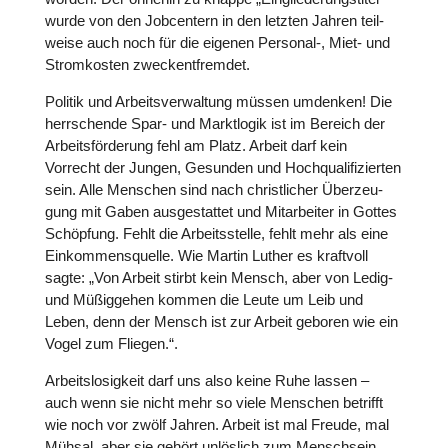
wurde von den Job­cen­tern in den letzten Jahren teil­
weise auch noch für die eigenen Personal‑, Miet- und
Strom­kos­ten zweck­ent­frem­det.
Politik und Arbeits­ver­wal­tung müssen umdenken! Die
herr­schende Spar- und Markt­lo­gik ist im Bereich der
Arbeits­för­de­rung fehl am Platz. Arbeit darf kein
Vorrecht der Jungen, Gesunden und Hoch­qua­li­fi­zier­ten
sein. Alle Menschen sind nach christ­li­cher Über­zeu­
gung mit Gaben aus­ge­stat­tet und Mit­ar­bei­ter in Gottes
Schöp­fung. Fehlt die Arbeits­stelle, fehlt mehr als eine
Ein­kom­mens­quelle. Wie Martin Luther es kraft­voll
sagte: „Von Arbeit stirbt kein Mensch, aber von Ledig-
und Müßig­ge­hen kommen die Leute um Leib und
Leben, denn der Mensch ist zur Arbeit geboren wie ein
Vogel zum Fliegen.“.
Arbeits­lo­sig­keit darf uns also keine Ruhe lassen –
auch wenn sie nicht mehr so viele Menschen betrifft
wie noch vor zwölf Jahren. Arbeit ist mal Freude, mal
Mühsal, aber sie gehört unlös­lich zum Mensch­sein