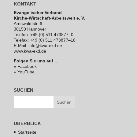
KONTAKT
Evan­ge­li­scher Verband
Kirche-Wirt­schaft-Arbeits­welt e. V.
Arns­waldt­str. 6
30159 Hannover
Telefon: +49 (0) 511 473877–0
Telefax: +49 (0) 511 473877–18
E‑Mail: info@kwa-ekd.de
www.kwa-ekd.de
Folgen Sie uns auf …
» Facebook
» YouTube
SUCHEN
ÜBERBLICK
Startseite