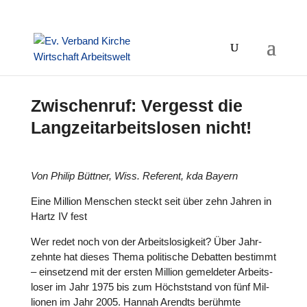
Zwischenruf: Vergesst die
Langzeitarbeitslosen nicht!
Von Philip Büttner, Wiss. Referent, kda Bayern
Eine Million Menschen steckt seit über zehn Jahren in
Hartz IV fest
Wer redet noch von der Arbeits­lo­sig­keit? Über Jahr­
zehnte hat dieses Thema poli­ti­sche Debatten bestimmt
– ein­set­zend mit der ersten Million gemel­de­ter Arbeits­
lo­ser im Jahr 1975 bis zum Höchst­stand von fünf Mil­
lio­nen im Jahr 2005. Hannah Arendts berühmte