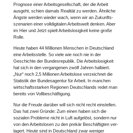
Prognose einer Arbeits­ge­sell­schaft, der die Arbeit
ausgeht, schien damals Realität zu werden. Ähnliche
Ängste werden wieder wach, wenn wir an Zukunfts­
sze­na­rien einer voll­di­gi­ta­len Arbeits­welt denken. Aber
im Hier und Jetzt spielt Arbeits­lo­sig­keit keine große
Rolle.
Heute haben 44 Mil­lio­nen Menschen in Deutsch­land
eine Arbeits­stelle. So viele wie noch nie in der
Geschichte der Bun­des­re­pu­blik. Die Arbeits­lo­sig­keit
hat sich in den ver­gan­ge­nen zwölf Jahren halbiert.
„Nur“ noch 2,5 Mil­lio­nen Arbeits­lose ver­zeich­net die
Sta­tis­tik der Bun­des­agen­tur für Arbeit. In manchen
wirt­schafts­star­ken Regionen Deutsch­lands redet man
bereits von Voll­be­schäf­ti­gung.
Nur die Freude darüber will sich nicht recht ein­stel­len.
Das hat zwei Gründe: Zum einen haben sich die
sozialen Probleme nicht in Luft auf­ge­löst, sondern nur
von den Arbeits­lo­sen zu den prekär Beschäf­tig­ten ver­
la­gert. Heute sind in Deutsch­land zwar weniger