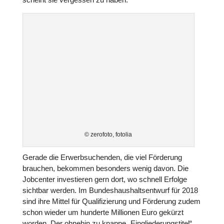
© zerofoto, fotolia
Gerade die Erwerbs­u­chen­den, die viel För­de­rung
brauchen, bekommen beson­ders wenig davon. Die
Job­cen­ter inves­tie­ren gern dort, wo schnell Erfolge
sichtbar werden. Im Bun­des­haus­halts­ent­wurf für 2018
sind ihre Mittel für Qua­li­fi­zie­rung und För­de­rung zudem
schon wieder um hunderte Mil­lio­nen Euro gekürzt
worden. Der ohnehin zu knappe „Ein­glie­de­rungs­ti­tel“