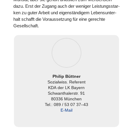
dazu. Erst der Zugang auch der weniger Leis­tungs­star­
ken zu guter Arbeit und eigen­stän­di­gem Lebens­un­ter­
halt schafft die Vor­aus­set­zung für eine gerechte
Gesell­schaft.
Philip Büttner
Sozi­al­wiss. Referent
KDA der LK Bayern
Schwan­tha­ler­str. 91
80336 München
Tel.: 089 / 53 07 37–43
E‑Mail