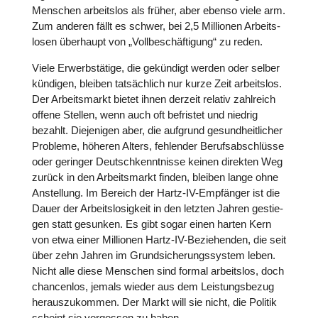
Menschen arbeits­los als früher, aber ebenso viele arm.
Zum anderen fällt es schwer, bei 2,5 Mil­lio­nen Arbeits­
lo­sen über­haupt von „Voll­be­schäf­ti­gung“ zu reden.
Viele Erwerbs­tä­tige, die gekün­digt werden oder selber
kündigen, bleiben tat­säch­lich nur kurze Zeit arbeits­los.
Der Arbeits­markt bietet ihnen derzeit relativ zahl­reich
offene Stellen, wenn auch oft befris­tet und niedrig
bezahlt. Die­je­ni­gen aber, die aufgrund gesund­heit­li­cher
Probleme, höheren Alters, feh­len­der Berufs­ab­schlüsse
oder geringer Deutsch­kennt­nisse keinen direkten Weg
zurück in den Arbeits­markt finden, bleiben lange ohne
Anstel­lung. Im Bereich der Hartz-IV-Emp­fän­ger ist die
Dauer der Arbeits­lo­sig­keit in den letzten Jahren gestie­
gen statt gesunken. Es gibt sogar einen harten Kern
von etwa einer Mil­lio­nen Hartz-IV-Bezie­hen­den, die seit
über zehn Jahren im Grund­si­che­rungs­sys­tem leben.
Nicht alle diese Menschen sind formal arbeits­los, doch
chan­cen­los, jemals wieder aus dem Leis­tungs­be­zug
her­aus­zu­kom­men. Der Markt will sie nicht, die Politik
scheint sie ver­ges­sen zu haben.