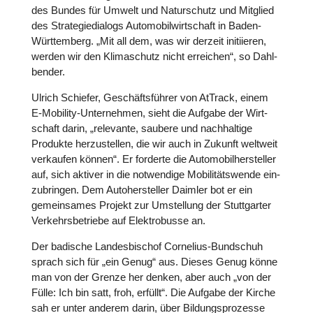
des Bundes für Umwelt und Natur­schutz und Mitglied
des Stra­te­gie­dia­logs Auto­mo­bil­wirt­schaft in Baden-
Würt­tem­berg. „Mit all dem, was wir derzeit initi­ie­ren,
werden wir den Kli­ma­schutz nicht errei­chen“, so Dah­l­
be­n­der.
Ulrich Schiefer, Geschäfts­füh­rer von AtTrack, einem
E‑Mo­bi­lity-Unter­neh­men, sieht die Aufgabe der Wirt­
schaft darin, „rele­vante, saubere und nach­hal­tige
Produkte her­zu­stel­len, die wir auch in Zukunft weltweit
ver­kau­fen können“. Er forderte die Auto­mo­bil­her­stel­ler
auf, sich aktiver in die not­wen­dige Mobi­li­täts­wende ein­
zu­brin­gen. Dem Auto­her­stel­ler Daimler bot er ein
gemein­sa­mes Projekt zur Umstel­lung der Stutt­gar­ter
Ver­kehrs­be­triebe auf Elek­tro­busse an.
Der badische Lan­des­bi­schof Cor­ne­lius-Bund­schuh
sprach sich für „ein Genug“ aus. Dieses Genug könne
man von der Grenze her denken, aber auch „von der
Fülle: Ich bin satt, froh, erfüllt“. Die Aufgabe der Kirche
sah er unter anderem darin, über Bil­dungs­pro­zesse