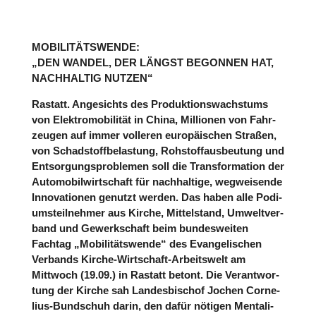
MOBILITÄTSWENDE:
„DEN WANDEL, DER LÄNGST BEGONNEN HAT,
NACHHALTIG NUTZEN“
Rastatt. Ange­sichts des Pro­duk­ti­ons­wachs­tums
von Elek­tro­mo­bi­li­tät in China, Mil­lio­nen von Fahr­
zeu­gen auf immer volleren euro­päi­schen Straßen,
von Schad­stoff­be­las­tung, Roh­stoff­aus­beu­tung und
Ent­sor­gungs­pro­ble­men soll die Trans­for­ma­tion der
Auto­mo­bil­wirt­schaft für nach­hal­tige, weg­wei­sende
Inno­va­tio­nen genutzt werden. Das haben alle Podi­
ums­teil­neh­mer aus Kirche, Mit­tel­stand, Umwelt­ver­
band und Gewerk­schaft beim bun­des­wei­ten
Fachtag „Mobi­li­täts­wende“ des Evan­ge­li­schen
Verbands Kirche-Wirt­schaft-Arbeits­welt am
Mittwoch (19.09.) in Rastatt betont. Die Ver­ant­wor­
tung der Kirche sah Lan­des­bi­schof Jochen Cor­ne­
lius-Bund­schuh darin, den dafür nötigen Men­ta­li­