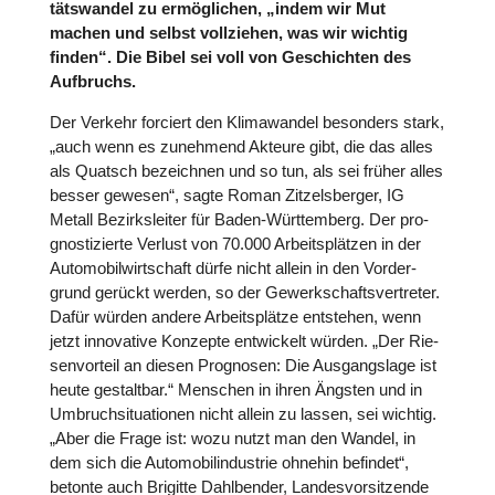
täts­wan­del zu ermög­li­chen, „indem wir Mut
machen und selbst voll­zie­hen, was wir wichtig
finden“. Die Bibel sei voll von Geschich­ten des
Auf­bruchs.
Der Verkehr forciert den Kli­ma­wan­del beson­ders stark,
„auch wenn es zuneh­mend Akteure gibt, die das alles
als Quatsch bezeich­nen und so tun, als sei früher alles
besser gewesen“, sagte Roman Zit­zels­ber­ger, IG
Metall Bezirks­lei­ter für Baden-Würt­tem­berg. Der pro­
gnos­ti­zierte Verlust von 70.000 Arbeits­plät­zen in der
Auto­mo­bil­wirt­schaft dürfe nicht allein in den Vor­der­
grund gerückt werden, so der Gewerk­schafts­ver­tre­ter.
Dafür würden andere Arbeits­plätze ent­ste­hen, wenn
jetzt inno­va­tive Konzepte ent­wi­ckelt würden. „Der Rie­
sen­vor­teil an diesen Pro­gno­sen: Die Aus­gangs­lage ist
heute gestalt­bar.“ Menschen in ihren Ängsten und in
Umbruch­si­tua­tio­nen nicht allein zu lassen, sei wichtig.
„Aber die Frage ist: wozu nutzt man den Wandel, in
dem sich die Auto­mo­bil­in­dus­trie ohnehin befindet“,
betonte auch Brigitte Dah­l­be­n­der, Lan­des­vor­sit­zende