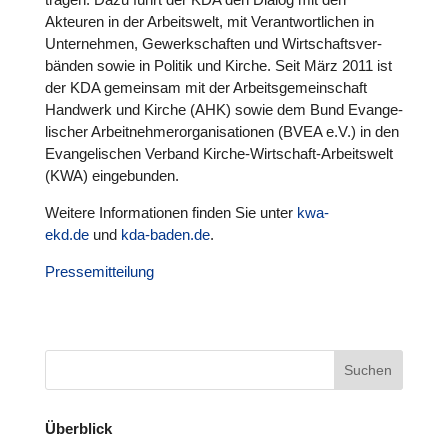
Akteuren in der Arbeits­welt, mit Ver­ant­wort­li­chen in
Unter­neh­men, Gewerk­schaf­ten und Wirt­schafts­ver­
bän­den sowie in Politik und Kirche. Seit März 2011 ist
der KDA gemein­sam mit der Arbeits­ge­mein­schaft
Handwerk und Kirche (AHK) sowie dem Bund Evan­ge­
li­scher Arbeit­neh­mer­or­ga­ni­sa­tio­nen (BVEA e.V.) in den
Evan­ge­li­schen Verband Kirche-Wirt­schaft-Arbeits­welt
(KWA) ein­ge­bun­den.
Weitere Infor­ma­tio­nen finden Sie unter
kwa-
ekd.de
und
kda-baden.de
.
Pres­se­mit­tei­lung
Überblick