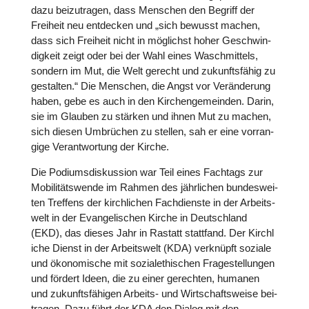
dazu bei­zu­tra­gen, dass Menschen den Begriff der
Freiheit neu ent­de­cken und „sich bewusst machen,
dass sich Freiheit nicht in mög­lichst hoher Geschwin­
dig­keit zeigt oder bei der Wahl eines Wasch­mit­tels,
sondern im Mut, die Welt gerecht und zukunfts­fä­hig zu
gestal­ten.“ Die Menschen, die Angst vor Ver­än­de­rung
haben, gebe es auch in den Kir­chen­ge­mein­den. Darin,
sie im Glauben zu stärken und ihnen Mut zu machen,
sich diesen Umbrü­chen zu stellen, sah er eine vor­ran­
gige Ver­ant­wor­tung der Kirche.
Die Podi­ums­dis­kus­sion war Teil eines Fachtags zur
Mobi­li­täts­wende im Rahmen des jähr­li­chen bun­des­wei­
ten Treffens der kirch­li­chen Fach­dienste in der Arbeits­
welt in der Evan­ge­li­schen Kirche in Deutsch­land
(EKD), das dieses Jahr in Rastatt statt­fand. Der Kirch­l
i­che Dienst in der Arbeits­welt (KDA) ver­knüpft soziale
und öko­no­mi­sche mit sozi­al­ethi­schen Fra­ge­stel­lun­gen
und fördert Ideen, die zu einer gerech­ten, humanen
und zukunfts­fä­hi­gen Arbeits- und Wirt­schafts­weise bei­
tra­gen. Dazu führt der KDA den Dialog mit den