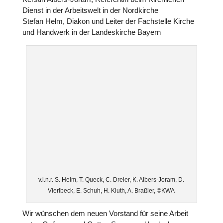
Dienst in der Arbeits­welt in der Nord­kir­che
Stefan Helm, Diakon und Leiter der Fach­stelle Kirche
und Handwerk in der Lan­des­kir­che Bayern
v.l.n.r. S. Helm, T. Queck, C. Dreier, K. Albers-Joram, D.
Vier­l­beck, E. Schuh, H. Kluth, A. Braßler, ©KWA
Wir wünschen dem neuen Vorstand für seine Arbeit