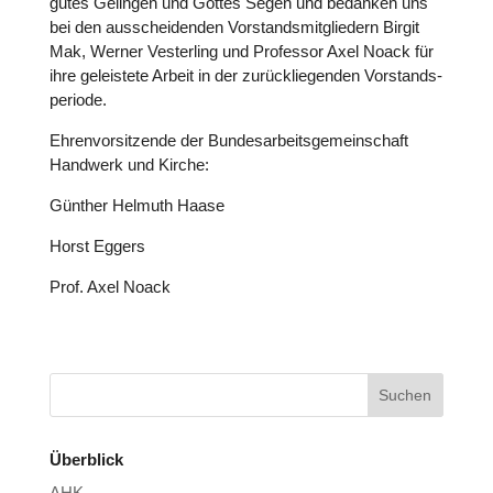
gutes Gelingen und Gottes Segen und bedanken uns
bei den aus­schei­den­den Vor­stands­mit­glie­dern Birgit
Mak, Werner Ves­ter­ling und Pro­fes­sor Axel Noack für
ihre geleis­tete Arbeit in der zurück­lie­gen­den Vor­stands­
pe­ri­ode.
Ehren­vor­sit­zende der Bun­des­ar­beits­ge­mein­schaft
Handwerk und Kirche:
Günther Helmuth Haase
Horst Eggers
Prof. Axel Noack
Überblick
AHK