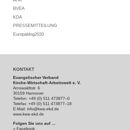
BVEA
KDA
PRESSEMITTEILUNG
Europablog2020
KONTAKT
Evan­ge­li­scher Verband
Kirche-Wirt­schaft-Arbeits­welt e. V.
Arns­waldt­str. 6
30159 Hannover
Telefon: +49 (0) 511 473877–0
Telefax: +49 (0) 511 473877–18
E‑Mail: info@kwa-ekd.de
www.kwa-ekd.de
Folgen Sie uns auf …
» Facebook