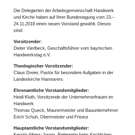
Die Dele­gier­ten der Arbeits­ge­mein­schaft Handwerk
und Kirche haben auf Ihrer Bun­des­ta­gung vom 23.–
24.11.2018 einen neuen Vorstand gewählt. Dieses
sind:
Vor­sit­zen­der:
Dieter Vier­l­beck, Geschäfts­füh­rer vom bay­ri­schen
Hand­werks­tag e.V.
Theo­lo­gi­scher Vor­sit­zen­der:
Claus Dreier, Pastor für beson­dere Aufgaben in der
Lan­des­kir­che Han­no­vers
Ehren­amt­li­che Vor­stands­mit­glie­der:
Heidi Kluth, Vor­sit­zende der Unter­neh­mer­frauen im
Handwerk
Thomas Queck, Mau­rer­meis­ter und Bau­un­ter­neh­mer
Erich Schuh, Ober­meis­ter und Friseur
Haupt­amt­li­che Vor­stands­mit­glie­der:
Kerstin Albers-Joram, Refe­ren­tin beim Kirch­li­chen