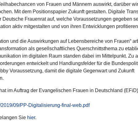
 Teil­ha­be­chan­cen von Frauen und Männern auswirkt, darüber wir
­chen. Mit dem Posi­ti­ons­pa­pier Zukunft gestal­ten. Digitale Trans­
er Deutsche Frau­en­rat auf, welche Vor­aus­set­zun­gen gegeben s
ion aktiv mit­ge­stal­ten und von ihren Ent­wick­lun­gen pro­fi­tie­re
­tion und die Aus­wir­kun­gen auf Lebens­be­rei­che von Frauen“ ar
­for­ma­tion als gesell­schaft­li­ches Quer­schnitts­thema zu eta­bli
­ni­ka­tion im digi­ta­len Raum standen dabei im Mit­tel­punkt. Zu a
e­run­gen ent­wi­ckelt und Hand­lungs­fel­der für die Bun­des­po­li­t
­lobby Vor­aus­set­zung, damit die digitale Gegen­wart und Zukunft
n.
 hat im Auftrag der Evan­ge­li­schen Frauen in Deutsch­land (EFiD
/2019/09/PP-Digitalisierung-final-web.pdf
gelangen Sie
hier
.