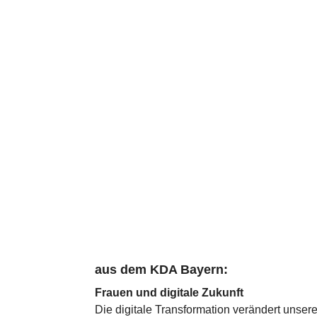
aus dem KDA Bayern:
Frauen und digitale Zukunft
Die digitale Trans­for­ma­tion ver­än­dert unser