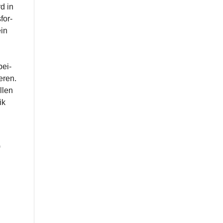
d in
for­
ein
n
bei­
e­ren.
llen
ik
)