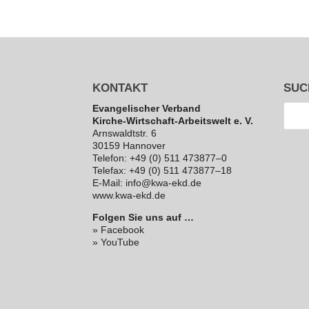
KONTAKT
SUC
Evan­ge­li­scher Verband
Kirche-Wirt­schaft-Arbeits­welt e. V.
Arns­waldt­str. 6
30159 Hannover
Telefon: +49 (0) 511 473877–0
Telefax: +49 (0) 511 473877–18
E‑Mail: info@kwa-ekd.de
www.kwa-ekd.de
Folgen Sie uns auf …
» Facebook
» YouTube