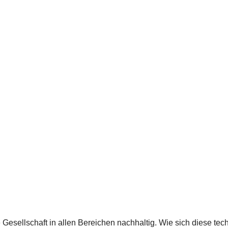
e Gesell­schaft in allen Berei­chen nach­hal­tig. Wie sich diese tech