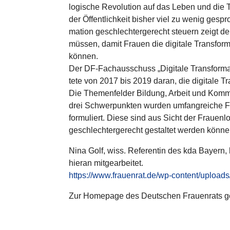
lo­gi­sche Revo­lu­tion auf das Leben und die
der Öffent­lich­keit bisher viel zu wenig gespro
ma­tion geschlech­ter­ge­recht steuern zeigt d
müssen, damit Frauen die digitale Trans­for­ma­t
können.
Der DF-Fach­aus­schuss „Digitale Trans­for­ma
tete von 2017 bis 2019 daran, die digitale Trans
Die The­men­fel­der Bildung, Arbeit und Kom­mu
drei Schwer­punk­ten wurden umfang­rei­che For­d
for­mu­liert. Diese sind aus Sicht der Frau­en
geschlech­ter­ge­recht gestal­tet werden könne
Nina Golf, wiss. Refe­ren­tin des kda Bayern,
hieran mit­ge­ar­bei­tet.
https://www.frauenrat.de/wp-content/uploads
Zur Homepage des Deut­schen Frau­en­rats 