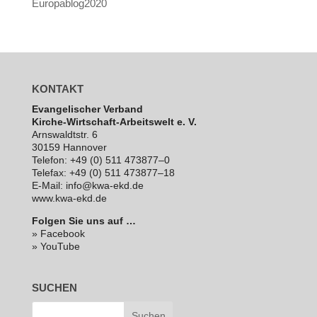
Europablog2020
KONTAKT
Evan­ge­li­scher Verband
Kirche-Wirt­schaft-Arbeits­welt e. V.
Arns­waldt­str. 6
30159 Hannover
Telefon: +49 (0) 511 473877–0
Telefax: +49 (0) 511 473877–18
E‑Mail: info@kwa-ekd.de
www.kwa-ekd.de
Folgen Sie uns auf …
» Facebook
» YouTube
SUCHEN