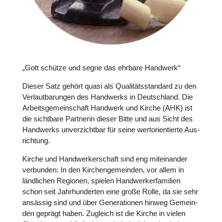
„Gott schütze und segne das ehrbare Handwerk“
Dieser Satz gehört quasi als Qua­li­täts­stan­dard zu den
Ver­laut­ba­run­gen des Hand­werks in Deutsch­land. Die
Arbeits­ge­mein­schaft Handwerk und Kirche (AHK) ist
die sicht­bare Part­ne­rin dieser Bitte und aus Sicht des
Hand­werks unver­zicht­bar für seine wert­ori­en­tierte Aus­
rich­tung.
Kirche und Hand­wer­ker­schaft sind eng mit­ein­an­der
ver­bun­den: In den Kir­chen­ge­mein­den, vor allem in
länd­li­chen Regionen, spielen Hand­wer­ker­fa­mi­lien
schon seit Jahr­hun­der­ten eine große Rolle, da sie sehr
ansässig sind und über Gene­ra­tio­nen hinweg Gemein­
den geprägt haben. Zugleich ist die Kirche in vielen