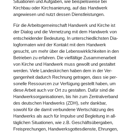
Situa­tio­nen und Aufgaben, wie bei­spiels­weise bei
Kirchbau oder Kirch­sa­nie­rung, auf das Handwerk
ange­wie­sen und nutzt dessen Dienst­leis­tun­gen.
Für die Arbeits­ge­mein­schaft Handwerk und Kirche ist
der Dialog und die Ver­net­zung mit dem Handwerk von
ent­schei­den­der Bedeu­tung. In unter­schied­lichs­ten Dia­
log­for­ma­ten wird der Kontakt mit dem Handwerk
gesucht, um mehr über die Lebens­wirk­lich­kei­ten in den
Betrie­ben zu erfahren. Die viel­fäl­tige Zusam­men­ar­beit
von Kirche und Handwerk muss gewollt und gestal­tet
werden. Viele Lan­des­kir­chen haben dem in der Ver­
gan­gen­heit dadurch Rechnung getragen, dass sie per­
so­nelle Res­sour­cen zur Ver­fü­gung gestellt haben, um
diese Arbeit auch vor Ort zu gestal­ten. Dafür sind die
Hand­werks­or­ga­ni­sa­tio­nen, bis hin zum Zen­tral­ver­band
des deut­schen Hand­werks (ZDH), sehr dankbar,
sowohl für die damit ver­bun­dene Wert­schät­zung des
Hand­werks als auch für Impulse und Beglei­tung in all­
täg­li­chen Situa­tio­nen, wie z.B. Geschäfts­über­ga­ben,
Frei­spre­chun­gen, Hand­werks­got­tes­dienste, Ehrungen,