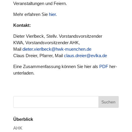
Ver­an­stal­tun­gen und Feiern.
Mehr erfahren Sie
hier.
Kontakt:
Dieter Vier­l­beck, Stellv. Vor­stands­vor­sit­zen­der
KWA, Vor­stands­vor­sit­zen­der AHK,
Mail
dieter.vierlbeck@hwk-muenchen.de
Claus Dreier, Pfarrer, Mail
claus.dreier@evlka.de
Eine Zusam­men­fas­sung können Sie hier als
PDF
her­
un­ter­la­den.
Überblick
AHK