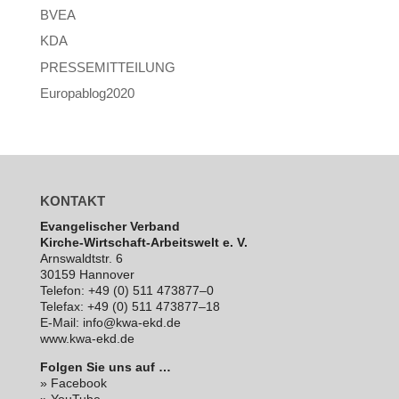
BVEA
KDA
PRESSEMITTEILUNG
Europablog2020
KONTAKT
Evan­ge­li­scher Verband
Kirche-Wirt­schaft-Arbeits­welt e. V.
Arns­waldt­str. 6
30159 Hannover
Telefon: +49 (0) 511 473877–0
Telefax: +49 (0) 511 473877–18
E‑Mail: info@kwa-ekd.de
www.kwa-ekd.de
Folgen Sie uns auf …
» Facebook