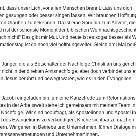
nnt, dass unser Licht vor allen Menschen brennt. Lass uns dich
en gesungen oder besser singen lassen. Wir brauchen Hoffnun
seren Glauben zu bekennen. Da ist eine Spur hin zum Advent, die
ch ist der schönste Moment der bibli­schen Weih­nachts­ge­schich
euch nicht!“ Das gibt mir Mut. Und heute ist es sogar besser als 
a­ti­ons­tag ist da noch viel hoff­nungs­vol­ler. Gleich drei Mal hei
 Jünger, die als Bot­schaf­ter der Nach­folge Christi an uns gerich­
r nicht in der direkten Amts­nach­folge, aber doch ver­bin­det uns 
on Jesus berührt und bewegt waren, wie es in den Evan­ge­lien
 Jacobi ein­ge­la­den bin, um eine Kan­zel­rede zum Refor­ma­ti­ons
nstes in der Arbeits­welt stehe ich gemein­sam mit meinem Team in
ach­folge. Wir sind beauf­tragt, als Apos­te­l­in­nen und Apostel i
aft des Evan­ge­li­ums zu ver­kün­di­gen, Kirche sichtbar zu machen
or­dern. Wir gehen in Betriebe und Unter­neh­men, führen Dialoge m
ter­es­sen­ver­tre­tun­gen und Unternehmer*innen.