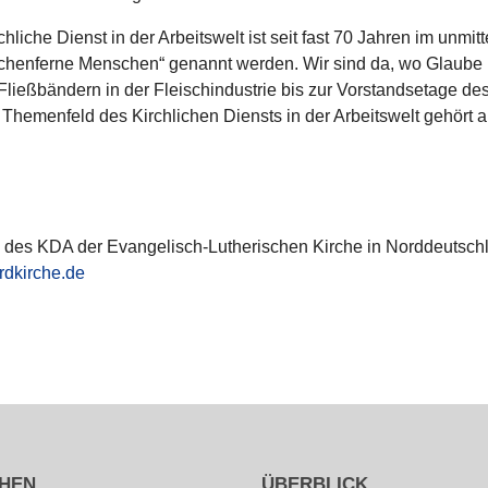
i­che Dienst in der Arbeits­welt ist seit fast 70 Jahren im unmit­t
ir­chen­ferne Menschen“ genannt werden. Wir sind da, wo Glaube
ieß­bän­dern in der Fleisch­in­dus­trie bis zur Vor­stands­etage de
he­men­feld des Kirch­li­chen Diensts in der Arbeits­welt gehört 
des KDA der Evan­ge­lisch-Luthe­ri­schen Kirche in Nord­deutsch­
dkirche.de
HEN
ÜBERBLICK