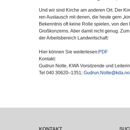
Und wir sind Kirche am anderen Ort. Der Kirch­l
ren Aus­tausch mit denen, die heute gern „k
Bekennt­nis oft keine Rolle spielen, von den Fl
Groß­kon­zerns. Aber damit nicht genug. Zum T
der Arbeits­be­reich Land­wirt­schaft:
Hier können Sie wei­ter­le­sen:
PDF
Kontakt:
Gudrun Nolte, KWA Vor­sit­zende und Leiterin 
Tel 040 30620–1351;
Gudrun.Nolte@kda.nor
KONTAKT
SUC