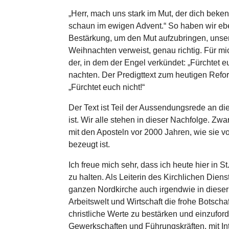
„Herr, mach uns stark im Mut, der dich beke
schaun im ewigen Advent.“ So haben wir eb
Bestär­kung, um den Mut auf­zu­brin­gen, un
Weih­nach­ten verweist, genau richtig. Für mi
der, in dem der Engel ver­kün­det: „Fürchtet 
nach­ten. Der Pre­digt­text zum heutigen Refor­m
„Fürchtet euch nicht!“
Der Text ist Teil der Aus­sen­dungs­rede an die
ist. Wir alle stehen in dieser Nach­folge. Zwa
mit den Aposteln vor 2000 Jahren, wie sie v
bezeugt ist.
Ich freue mich sehr, dass ich heute hier in St.
zu halten. Als Leiterin des Kirch­li­chen Die
ganzen Nord­kir­che auch irgend­wie in dieser N
Arbeits­welt und Wirt­schaft die frohe Bot­sch
christ­li­che Werte zu bestär­ken und ein­zu­f
Gewerk­schaf­ten und Füh­rungs­kräf­ten, mit In