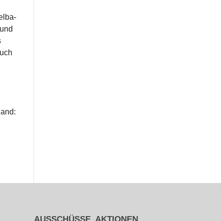
el­ba­
 und
s
auch
land:
AUSSCHÜSSE, AKTIONEN,