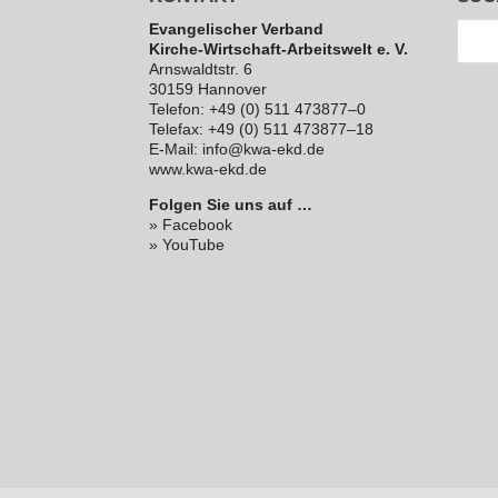
Evan­ge­li­scher Verband
Kirche-Wirt­schaft-Arbeits­welt e. V.
Arns­waldt­str. 6
30159 Hannover
Telefon: +49 (0) 511 473877–0
Telefax: +49 (0) 511 473877–18
E‑Mail: info@kwa-ekd.de
www.kwa-ekd.de
Folgen Sie uns auf …
» Facebook
» YouTube