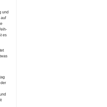
g und
 auf
te
Weih­
ßt es
tet
etwas
­tag
 der
n
 und
it