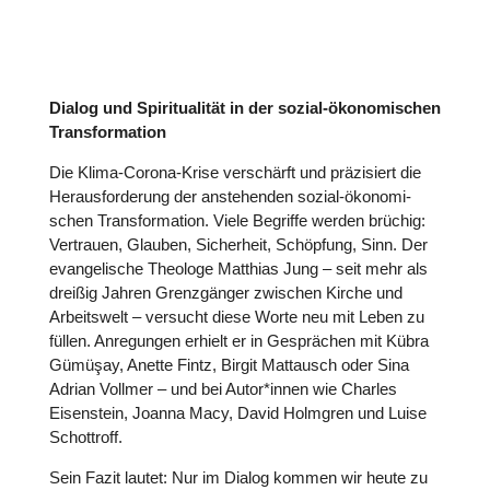
Dialog und Spi­ri­tua­li­tät in der sozial-öko­no­mi­schen
Trans­for­ma­tion
Die Klima-Corona-Krise ver­schärft und prä­zi­siert die
Her­aus­for­de­rung der anste­hen­den sozial-öko­no­mi­
schen Trans­for­ma­tion. Viele Begriffe werden brüchig:
Ver­trauen, Glauben, Sicher­heit, Schöp­fung, Sinn. Der
evan­ge­li­sche Theologe Matthias Jung – seit mehr als
dreißig Jahren Grenz­gän­ger zwischen Kirche und
Arbeits­welt – versucht diese Worte neu mit Leben zu
füllen. Anre­gun­gen erhielt er in Gesprä­chen mit Kübra
Gümüşay, Anette Fintz, Birgit Mattausch oder Sina
Adrian Vollmer – und bei Autor*innen wie Charles
Eisen­stein, Joanna Macy, David Holmgren und Luise
Schot­troff.
Sein Fazit lautet:
Nur im Dialog kommen wir heute zu