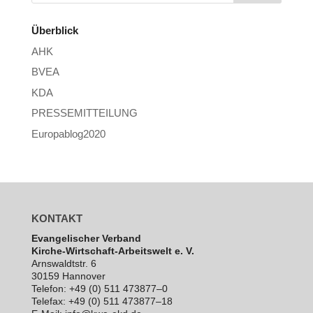
Überblick
AHK
BVEA
KDA
PRESSEMITTEILUNG
Europablog2020
KONTAKT
Evan­ge­li­scher Verband
Kirche-Wirt­schaft-Arbeits­welt e. V.
Arns­waldt­str. 6
30159 Hannover
Telefon: +49 (0) 511 473877–0
Telefax: +49 (0) 511 473877–18