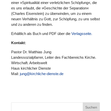
einer »Spi­ri­tua­li­tät einer ver­letz­li­chen Schöp­fung«, die
es uns erlaubt, die »Geschichte der Sepa­ra­tion«
(Charles Eisen­stein) zu über­win­den, um zu einem
neuen Ver­hält­nis zu Gott, zur Schöp­fung, zu uns selbst
und zu anderen zu finden.
Erhält­lich als Buch und PDF über die
Ver­lags­seite.
Kontakt:
Pastor Dr. Matthias Jung
Lan­des­so­zi­al­pfar­rer, Leiter des Fach­be­reichs Kirche.
Wirt­schaft. Arbeits­welt
Haus kirch­li­cher Dienste
Mail:
jung@kirchliche-dienste.de