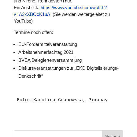
und Kirche, Rohrkloster/Thür.
Ein Ausblick:
https://www.youtube.com/watch?
v=A3xXBOcK1uA
(Sie werden wei­ter­ge­lei­tet zu
YouTube)
Termine noch offen:
EU-För­der­mit­tel­ver­an­stal­tung
Arbeits­neh­mer­fach­tag 2021
BVEA Dele­gier­ten­ver­samm­lung
Dis­kurs­ver­an­stal­tun­gen zur „EKD Digi­ta­li­sie­rungs-
Denk­schrift“
Foto: Karolina Grabowska, Pixabay