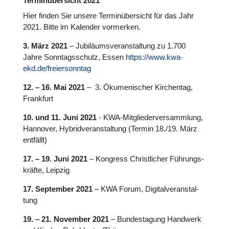
Terminübersicht 2021
Hier finden Sie unsere Ter­min­über­sicht für das Jahr
2021. Bitte im Kalender vor­mer­ken.
3. März 2021
– Jubi­lä­ums­ver­an­stal­tung zu 1.700
Jahre Sonn­tags­schutz, Essen
https://www.kwa-
ekd.de/freiersonntag
12. – 16. Mai 2021
– 3. Öku­me­ni­scher Kir­chen­tag,
Frank­furt
10. und 11. Juni 2021
- KWA-Mit­glie­der­ver­samm­lung,
Hannover, Hybrid­ver­an­stal­tung (Termin 18./19. März
entfällt)
17. – 19. Juni 2021
– Kongress Christ­li­cher Füh­rungs­
kräfte, Leipzig
17. Sep­tem­ber 2021
– KWA Forum, Digi­tal­ver­an­stal­
tung
19. – 21. November 2021
– Bun­des­ta­gung Handwerk