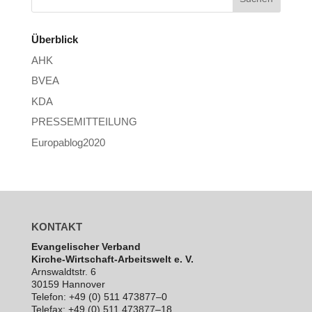
Überblick
AHK
BVEA
KDA
PRESSEMITTEILUNG
Europablog2020
KONTAKT
Evan­ge­li­scher Verband
Kirche-Wirt­schaft-Arbeits­welt e. V.
Arns­waldt­str. 6
30159 Hannover
Telefon: +49 (0) 511 473877–0
Telefax: +49 (0) 511 473877–18