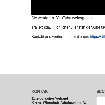
Sie werden zu YouTube wei­ter­ge­lei­tet.
Trailer: kda, Kirch­li­cher Dienst in der Arbeit
Kontakt und weitere Infor­ma­tio­nen:
https://a
KONTAKT
SUC
Evan­ge­li­scher Verband
Kirche-Wirt­schaft-Arbeits­welt e. V.