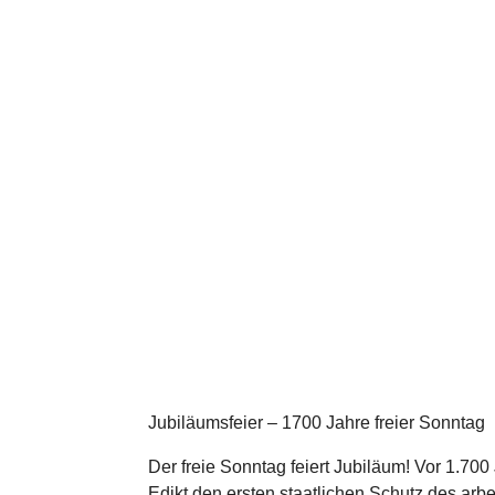
Jubi­lä­ums­feier – 1700 Jahre freier Sonntag
Der freie Sonntag feiert Jubiläum! Vor 1.700 
Edikt den ersten staat­li­chen Schutz des arb