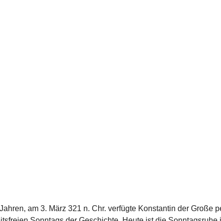
Jahren, am 3. März 321 n. Chr. verfügte Kon­stan­tin der Große p
eits­freien Sonntags der Geschichte. Heute ist die Sonn­tags­ruhe 