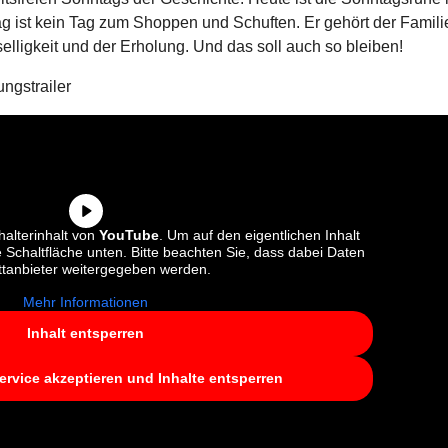
tag ist kein Tag zum Shoppen und Schuften. Er gehört der Famili
l­lig­keit und der Erholung. Und das soll auch so bleiben!
gs­trai­ler
halterinhalt von
YouTube
. Um auf den eigentlichen Inhalt
ie Schaltfläche unten. Bitte beachten Sie, dass dabei Daten
ttanbieter weitergegeben werden.
Mehr Informationen
Inhalt entsperren
ervice akzeptieren und Inhalte entsperren