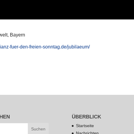
s­welt, Bayern
llianz-fuer-den-freien-sonntag.de/jubilaeum/
HEN
ÜBERBLICK
Startseite
Nachrichten