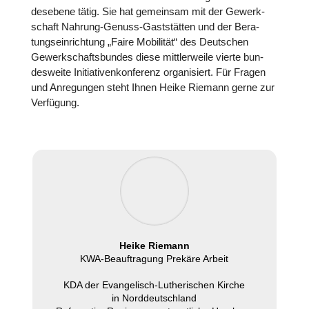
des­ebene tätig. Sie hat gemein­sam mit der Gewerk­
schaft Nahrung-Genuss-Gast­stät­ten und der Bera­
tungs­ein­rich­tung „Faire Mobi­li­tät“ des Deut­schen
Gewerk­schafts­bun­des diese mitt­ler­weile vierte bun­
des­weite Initia­ti­venkon­fe­renz orga­ni­siert. Für Fragen
und Anre­gun­gen steht Ihnen Heike Riemann gerne zur
Ver­fü­gung.
Heike Riemann
KWA-Beauf­tra­gung Prekäre Arbeit
KDA der Evan­ge­lisch-Luthe­ri­schen Kirche
in Nord­deutsch­land