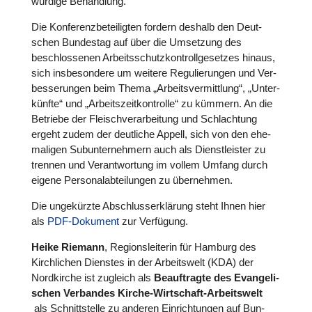
wür­dige Behand­lung.
Die Kon­fe­renz­be­tei­lig­ten fordern deshalb den Deut­
schen Bun­des­tag auf über die Umset­zung des
beschlos­se­nen Arbeits­schutz­kon­troll­ge­set­zes hinaus,
sich ins­be­son­dere um weitere Regu­lie­run­gen und Ver­
bes­se­run­gen beim Thema „Arbeits­ver­mitt­lung“, „Unter­
künfte“ und „Arbeits­zeit­kon­trolle“ zu kümmern. An die
Betriebe der Fleisch­ver­ar­bei­tung und Schlach­tung
ergeht zudem der deut­li­che Appell, sich von den ehe­
ma­li­gen Sub­un­ter­neh­mern auch als Dienst­leis­ter zu
trennen und Ver­ant­wor­tung im vollem Umfang durch
eigene Per­so­nal­ab­tei­lun­gen zu über­neh­men.
Die unge­kürzte Abschluss­erklä­rung steht Ihnen hier
als
PDF-Dokument
zur Ver­fü­gung.
Heike Riemann
, Regi­ons­lei­te­rin für Hamburg des
Kirch­li­chen Dienstes in der Arbeits­welt (KDA) der
Nord­kir­che ist zugleich als
Beauf­tragte des Evan­ge­li­
schen Ver­ban­des Kirche-Wirt­schaft-Arbeits­welt
als Schnitt­stelle zu anderen Ein­rich­tun­gen auf Bun­