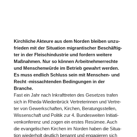
Kirch­li­che Akteure aus dem Norden bleiben unzu­
frie­den mit der Situa­tion migran­ti­scher Beschäf­tig­
ter in der Fleisch­in­dus­trie und fordern weitere
Maß­nah­men. Nur so können Arbeit­neh­mer­rechte
und Men­schen­würde im Betrieb gewahrt werden.
Es muss endlich Schluss sein mit Menschen- und
Recht ‑miss­ach­ten­den Bedin­gun­gen in der
Branche.
Fast ein Jahr nach Inkraft­tre­ten des Gesetzes trafen
sich in Rheda-Wie­den­brück Ver­tre­te­rin­nen und Ver­tre­
ter von Gewerk­schaf­ten, Kirchen, Bera­tungs­stel­len,
Wis­sen­schaft und Politik zur 4. Bun­des­wei­ten Initia­ti­
venkon­fe­renz und zogen ein erstes Resümee. Auch
die evan­ge­li­schen Kirchen im Norden haben die Situa­
tion wie­der­holt deutlich benannt und enga­gie­ren sich