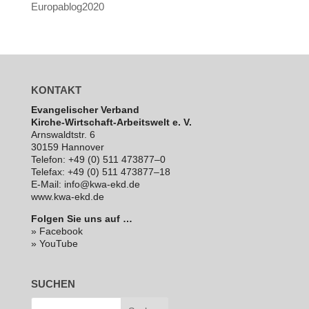
Europablog2020
KONTAKT
Evan­ge­li­scher Verband
Kirche-Wirt­schaft-Arbeits­welt e. V.
Arns­waldt­str. 6
30159 Hannover
Telefon: +49 (0) 511 473877–0
Telefax: +49 (0) 511 473877–18
E‑Mail: info@kwa-ekd.de
www.kwa-ekd.de
Folgen Sie uns auf …
» Facebook
» YouTube
SUCHEN