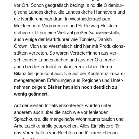
vor Ort. Schon geo­gra­fisch bedingt, sind die Olden­bur­
gi­sche Lan­des­kir­che, die Lan­des­kir­che Han­no­vers und
die Nord­kir­che nah dran. In West­nie­der­sach­sen,
Meck­len­burg-Vor­pom­mern und Schles­wig-Holstein
stehen nicht nur eine Vielzahl großer Schwei­ne­ställe,
auch einige der Markt­füh­rer wie Tönnies, Danish
Crown, Vion und West­fleisch sind hier mit Pro­duk­ti­ons­
stät­ten ver­tre­ten. So waren Vertreter*innen aus ver­
schie­de­nen Lan­des­kir­chen und aus der Ökumene
auch bei dieser Initia­ti­venkon­fe­renz dabei. Deren
Bilanz fiel gemischt aus. Die auf der Kon­fe­renz zusam­
men­ge­tra­ge­nen Erfah­run­gen aus Regionen und Unter­
neh­men zeigen:
Bisher hat sich noch deutlich zu
wenig geändert.
Auf der vierten Initia­ti­venkon­fe­renz wurden unter
anderem auch über die nach wie vor feh­len­den
Sprach­kurse, die man­gel­hafte Wohn­raum­si­tua­tion und
Arbeits­zeit­kon­trolle gespro­chen. Alles Ein­falls­tore für
das Vor­ent­hal­ten von Rechten und für men­schen­un­