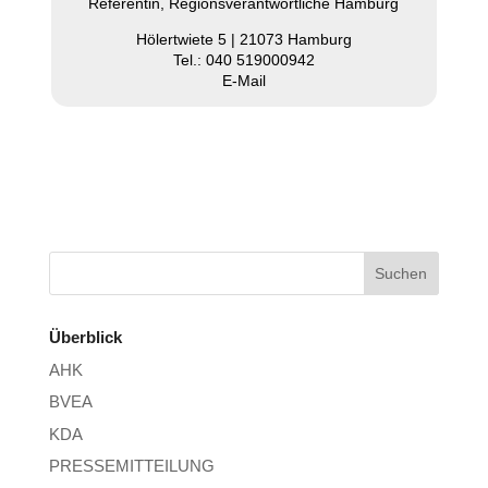
Refe­ren­tin, Regi­ons­ver­ant­wort­li­che Hamburg
Hölert­wiete 5 | 21073 Hamburg
Tel.: 040 519000942
E‑Mail
Überblick
AHK
BVEA
KDA
PRESSEMITTEILUNG