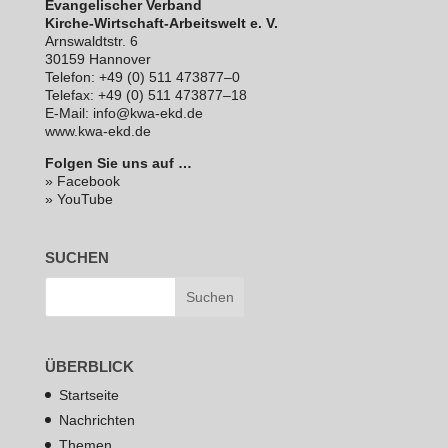
Evan­ge­li­scher Verband
Kirche-Wirt­schaft-Arbeits­welt e. V.
Arns­waldt­str. 6
30159 Hannover
Telefon: +49 (0) 511 473877–0
Telefax: +49 (0) 511 473877–18
E‑Mail: info@kwa-ekd.de
www.kwa-ekd.de
Folgen Sie uns auf …
» Facebook
» YouTube
SUCHEN
ÜBERBLICK
Startseite
Nachrichten
Themen