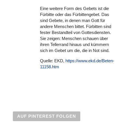
Eine weitere Form des Gebets ist die
Fürbitte oder das Für­bit­ten­ge­bet. Das
sind Gebete, in denen man Gott für
andere Menschen bittet. Für­bit­ten sind
fester Bestand­teil von Got­tes­diens­ten.
Sie zeigen: Menschen schauen über
ihren Tel­ler­rand hinaus und kümmern
sich im Gebet um die, die in Not sind.
Quelle: EKD,
https://www.ekd.de/Beten-
11158.htm
AUF PIN­TE­REST FOLGEN