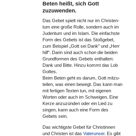
Beten heißt, sich Gott
zuzuwenden.
Das Gebet spielt nicht nur im Chris­ten­
tum eine große Rolle, sondern auch im
Judentum und im Islam. Die ein­fachste
Form des Gebets ist das Stoß­ge­bet,
zum Beispiel „Gott sei Dank“ und „Herr
hilf“. Darin sind auch schon die beiden
Grund­for­men des Gebets ent­hal­ten:
Dank und Bitte. Hinzu kommt das Lob
Gottes.
Beim Beten geht es darum, Gott mit­zu­
tei­len, was einen bewegt. Das kann man
mit fertigen Texten tun, mit eigenen
Worten oder auch im Schwei­gen. Eine
Kerze anzu­zün­den oder ein Lied zu
singen, kann auch eine Form des
Gebets sein.
Das wich­tigste Gebet für Chris­tin­nen
und Christen ist das
Vater­un­ser
. Es gibt