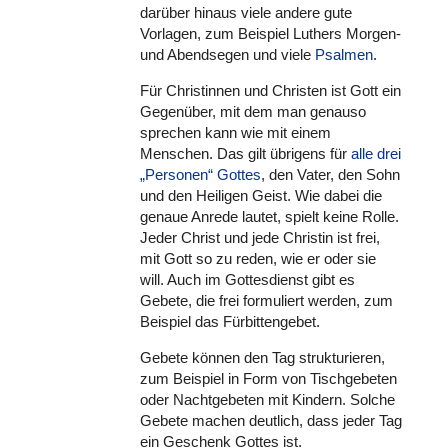
darüber hinaus viele andere gute
Vorlagen, zum Beispiel Luthers Morgen-
und Abend­se­gen und viele
Psalmen
.
Für Chris­tin­nen und Christen ist Gott ein
Gegen­über, mit dem man genauso
sprechen kann wie mit einem
Menschen. Das gilt übrigens für
alle drei
„Personen“ Gottes
, den Vater, den Sohn
und den Heiligen Geist. Wie dabei die
genaue Anrede lautet, spielt keine Rolle.
Jeder Christ und jede Christin ist frei,
mit Gott so zu reden, wie er oder sie
will. Auch im Got­tes­dienst gibt es
Gebete, die frei for­mu­liert werden, zum
Beispiel das Für­bit­ten­ge­bet.
Gebete können den Tag struk­tu­rie­ren,
zum Beispiel in Form von Tisch­ge­be­ten
oder Nacht­ge­be­ten mit Kindern. Solche
Gebete machen deutlich, dass jeder Tag
ein Geschenk Gottes ist.