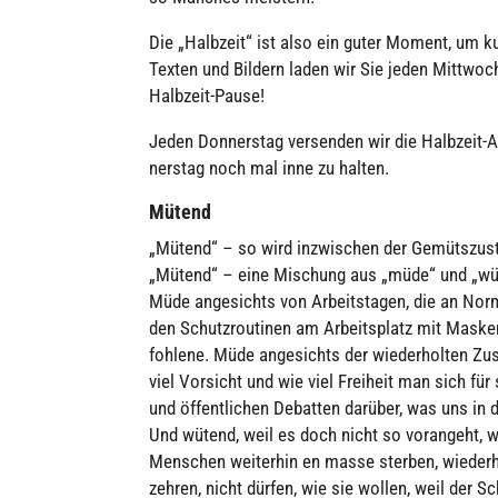
Die „Halbzeit“ ist also ein guter Moment, um kur
Texten und Bildern laden wir Sie jeden Mittwoch
Halbzeit-Pause!
Jeden Don­ners­tag ver­sen­den wir die Halbzei
ners­tag noch mal inne zu halten.
Mütend
„Mütend“ – so wird inzwi­schen der Gemüts­zu­s
„Mütend“ – eine Mischung aus „müde“ und „wü
Müde ange­sichts von Arbeits­ta­gen, die an Nor­ma­
den Schutz­rou­ti­nen am Arbeits­platz mit Mas­ke
foh­lene. Müde ange­sichts der wie­der­hol­ten Z
viel Vorsicht und wie viel Freiheit man sich f
und öffent­li­chen Debatten darüber, was uns in d
Und wütend, weil es doch nicht so vor­an­geht, wie
Menschen wei­ter­hin en masse sterben, wie­der­hol
zeh­ren, nicht dürfen, wie sie wollen, weil der Schw