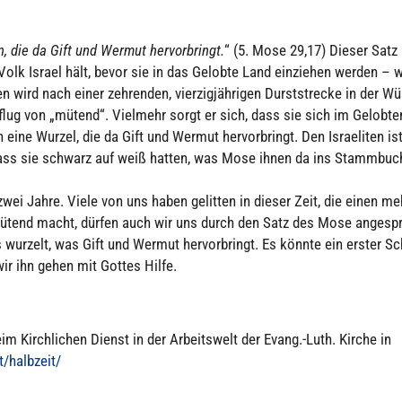
, die da Gift und Wermut her­vor­bringt.
“ (5. Mose 29,17) Dieser Satz
lk Israel hält, bevor sie in das Gelobte Land ein­zie­hen werden – 
 wird nach einer zeh­ren­den, vier­zig­jäh­ri­gen Durst­stre­cke in der Wü
nflug von „mütend“. Vielmehr sorgt er sich, dass sie sich im Gelobte
ne Wurzel, die da Gift und Wermut her­vor­bringt. Den Israe­li­ten is
 dass sie schwarz auf weiß hatten, was Mose ihnen da ins Stamm­buc
wei Jahre. Viele von uns haben gelitten in dieser Zeit, die einen me
mütend macht, dürfen auch wir uns durch den Satz des Mose ange­sp
wurzelt, was Gift und Wermut her­vor­bringt. Es könnte ein erster Sch
r ihn gehen mit Gottes Hilfe.
m Kirch­li­chen Dienst in der Arbeits­welt der Evang.-Luth. Kirche in
t/halbzeit/