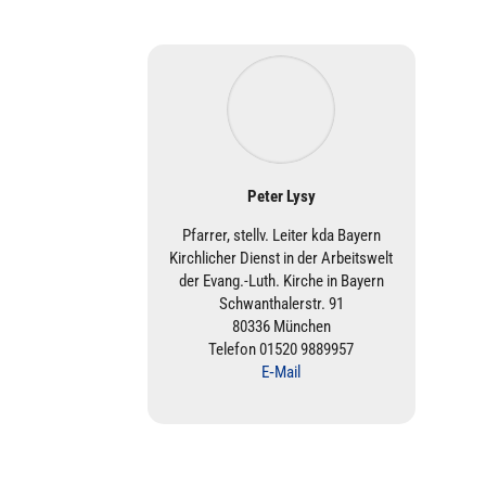
Peter Lysy
Pfarrer, stellv. Leiter kda Bayern
Kirch­li­cher Dienst in der Arbeits­welt
der Evang.-Luth. Kirche in Bayern
Schwan­tha­ler­str. 91
80336 München
Telefon 01520 9889957
E‑Mail