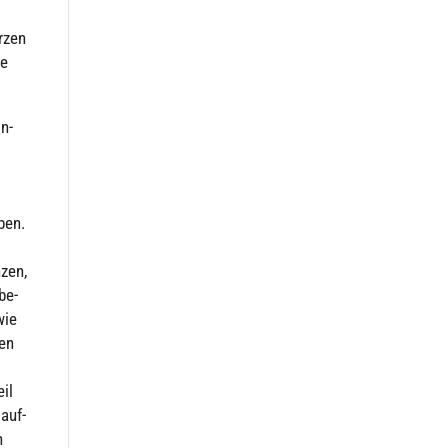
urzen
ze
n­
ben.
­zen,
be­
wie
ten
eil
 auf­
n