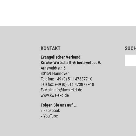
KONTAKT
SUC
Evan­ge­li­scher Verband
Kirche-Wirt­schaft-Arbeits­welt e. V.
Arns­waldt­str. 6
30159 Hannover
Telefon: +49 (0) 511 473877–0
Telefax: +49 (0) 511 473877–18
E‑Mail: info@kwa-ekd.de
www.kwa-ekd.de
Folgen Sie uns auf …
» Facebook
» YouTube