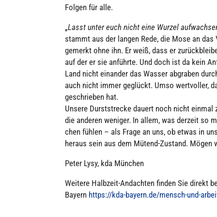
Folgen für alle.
„
Lasst unter euch nicht eine Wurzel auf­wach­sen
stammt aus der langen Rede, die Mose an das Vo
ge­merkt ohne ihn. Er weiß, dass er zurück­blei­ben
auf der er sie anführte. Und doch ist da kein A
Land nicht einander das Wasser abgraben durch ei
auch nicht immer geglückt. Umso wert­vol­ler,
geschrie­ben hat.
Unsere Durst­stre­cke dauert noch nicht einmal z
die anderen weniger. In allem, was derzeit so 
chen fühlen – als Frage an uns, ob etwas in uns 
heraus sein aus dem Mütend-Zustand. Mögen wi
Peter Lysy, kda München
Weitere Halbzeit-Andach­ten finden Sie direkt bei
Bayern
https://kda-bayern.de/mensch-und-arbei