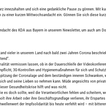
z inne­zu­hal­ten und sich eine gedank­li­che Pause zu gönnen. Mit k
 zu einer kurzen Mitt­woch­s­an­dacht ein. Gönnen Sie sich diese kur
t-Andacht des KDA aus Bayern in unserem News­let­ter, um auch am Do
tand vieler in unserem Land nach bald zwei Jahren Corona beschrie­
tend“.
li­tät ver­mis­sen lassen, ob in der Dau­er­schleife der Video­kon­fe­ren
n­pflicht, 3G-Kon­trol­len und Hygie­ne­maß­nah­men für sich und Schutz­
uspit­zung der Coro­nalage und dem bestän­di­gen inneren Schwan­ken, 
ür sich und seine Lieben so nehmen kann. Müde ange­sichts von priva
ieser Gesund­heits­krise hilft und was nicht.
 es doch sollte, weil die Ver­ant­wort­li­chen fehlen und schei­tern, w
t ihre Arbeit oder ihre Geschäfts­grund­lage ver­lie­ren, ihr Erspar­tes
el­len­wert der Impf­so­li­da­ri­tät bis heute verfehlt wird – mit bittere