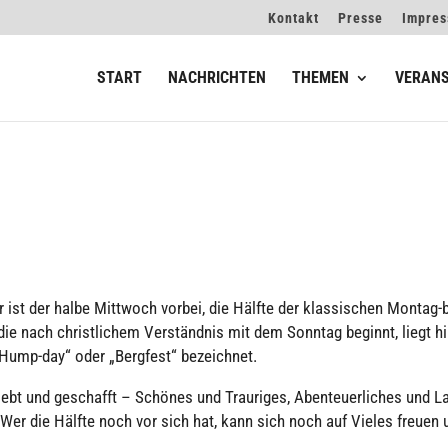
Kontakt
Presse
Impre
START
NACHRICHTEN
THEMEN
VERAN
 ist der halbe Mittwoch vorbei, die Hälfte der klas­si­schen Montag-b
e nach christ­li­chem Ver­ständ­nis mit dem Sonntag beginnt, liegt hi
ump-day“ oder „Bergfest“ bezeich­net.
lebt und geschafft – Schönes und Trau­ri­ges, Aben­teu­er­li­ches und L
des. Wer die Hälfte noch vor sich hat, kann sich noch auf Vieles freuen