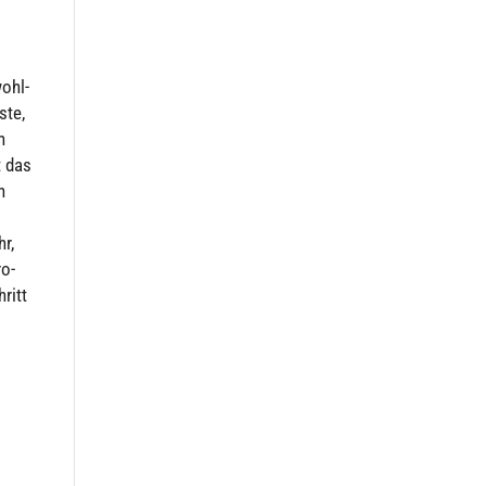
wohl­
ste,
n
t das
h
hr,
ro­
ritt