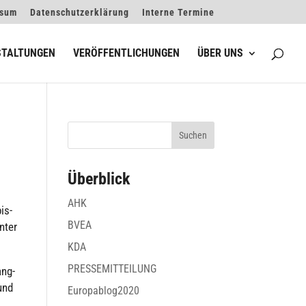
ssum
Datenschutzerklärung
Interne Termine
STALTUNGEN
VERÖFFENTLICHUNGEN
ÜBER UNS
Überblick
AHK
is-
BVEA
nter
KDA
PRESSEMITTEILUNG
ang­
 und
Europablog2020